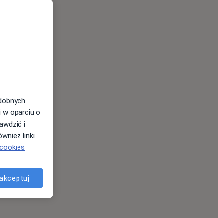
odobnych
i w oparciu o
awdzić i
wnież linki
 cookies
akceptuj