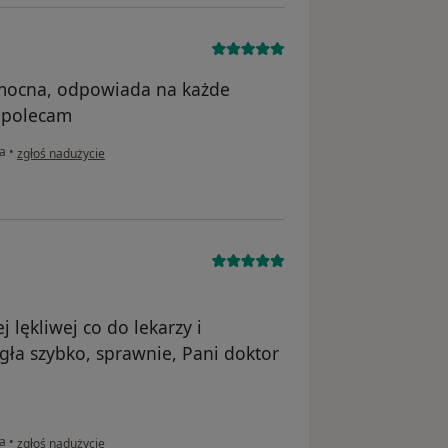
omocna, odpowiada na każde
 polecam
w opinii użytkownika W K
na
•
zgłoś nadużycie
lękliwej co do lekarzy i
gła szybko, sprawnie, Pani doktor
w opinii użytkownika Klaudyna
na
•
zgłoś nadużycie