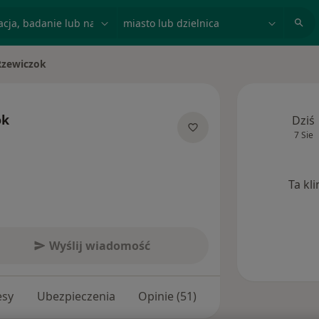
acja, badanie lub nazwisko
miasto lub dzielnica
Rzewiczok
ok
Dziś
7 Sie
jalizacjach
Ta kl
Wyślij wiadomość
esy
Ubezpieczenia
Opinie (51)