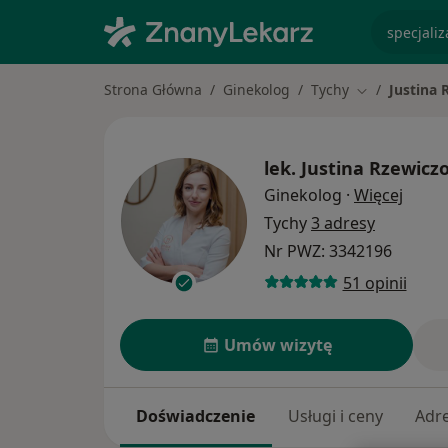
specjaliz
Strona Główna
Ginekolog
Tychy
Justina 
Zmień miasto
lek.
Justina Rzewicz
O spec
Ginekolog
·
Więcej
Tychy
3 adresy
Nr PWZ: 3342196
51 opinii
Umów wizytę
Doświadczenie
Usługi i ceny
Adr