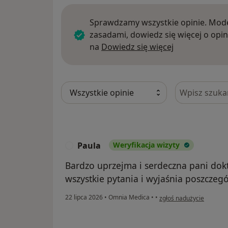
Sprawdzamy wszystkie opinie. Mode
zasadami, dowiedz się więcej o opin
Dowiedz się w
na
Dowiedz się więcej
Szukaj w opi
Paula
Weryfikacja wizyty
P
Bardzo uprzejma i serdeczna pani dok
wszystkie pytania i wyjaśnia poszczeg
w opinii użytkownika Pau
22 lipca 2026
•
Omnia Medica
•
•
zgłoś nadużycie