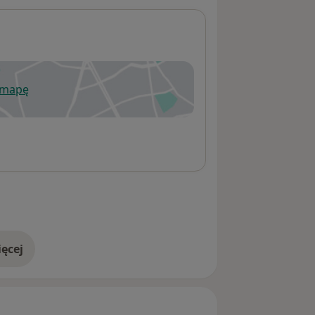
 mapę
wiera się w nowej karcie
ęcej
adresie