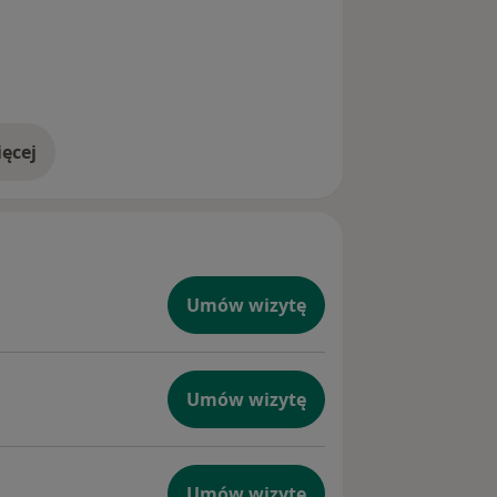
ęcej
doświadczeniu
Umów wizytę
Umów wizytę
Umów wizytę