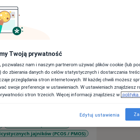
wa, absolwentką Śląskiego Uniwersytetu
my Twoją prywatność
uję w Oddziale Perinatologii,
im w Rudzie Śląskiej, Oddziale
, pozwalasz nam i naszym partnerom używać plików cookie (lub p
) do zbierania danych do celów statystycznych i dostarczania treśc
czeniem schorzeń kobiecych,
zaje przeglądania stron internetowych. W każdej chwili możesz spr
oncepcyjnym.
wać swoje preferencje w ustawieniach. W ustawieniach znajdziesz ró
ży oraz diagnostyka USG, zarówno
prywatności stron trzecich. Więcej informacji znajdziesz w
polityka
ez uczestnictwo w licznych
listycznych.
Za
Edytuj ustawienia
Bolesne miesiączkowanie
icystycznych jajników (PCOS / PMOS)