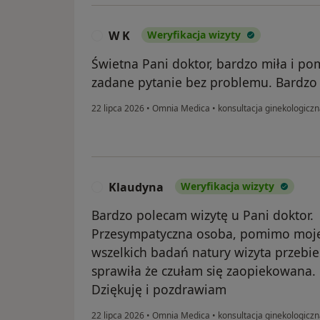
W K
Weryfikacja wizyty
W
Świetna Pani doktor, bardzo miła i p
zadane pytanie bez problemu. Bardzo
22 lipca 2026
•
Omnia Medica
•
konsultacja ginekologicz
Klaudyna
Weryfikacja wizyty
K
Bardzo polecam wizytę u Pani doktor.
Przesympatyczna osoba, pomimo mojej 
wszelkich badań natury wizyta przebie
sprawiła że czułam się zaopiekowana.
Dziękuję i pozdrawiam
22 lipca 2026
•
Omnia Medica
•
konsultacja ginekologicz