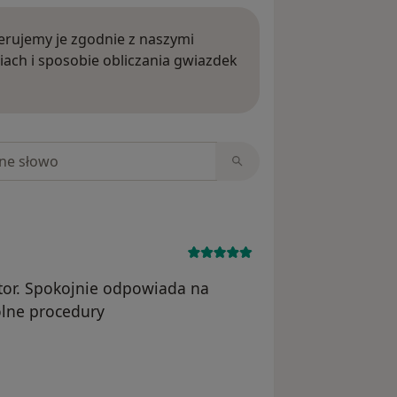
rujemy je zgodnie z naszymi
iach i sposobie obliczania gwiazdek
ięcej o opiniach
niach
tor. Spokojnie odpowiada na
ólne procedury
la