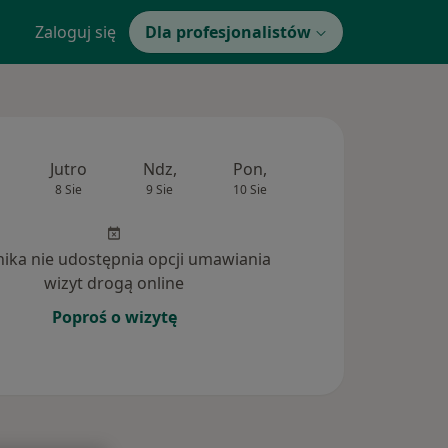
Zaloguj się
Dla profesjonalistów
Jutro
Ndz,
Pon,
Wt,
Śr,
8 Sie
9 Sie
10 Sie
11 Sie
12 Si
inika nie udostępnia opcji umawiania
wizyt drogą online
Poproś o wizytę