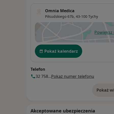
Omnia Medica
Piłsudskiego 67b,
43-100
Tychy
Powiększ
ot
Dostępność
Pokaż kalendarz
Telefon
32 758...
Pokaż numer telefonu
Pokaż wi
o 
Akceptowane ubezpieczenia