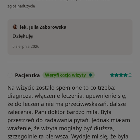
w opinii użytkownika Marek
zgłoś nadużycie
lek. Julia Zaborowska
Dziękuję
5 sierpnia 2026
Pacjentka
Weryfikacja wizyty
P
Na wizycie zostało spełnione to co trzeba;
diagnoza, włączenie leczenia, upewnienie się,
że do leczenia nie ma przeciwwskazań, dalsze
zalecenia. Pani doktor bardzo miła. Była
przestrzeń do zadawania pytań. Jednak miałam
wrażenie, że wizyta mogłaby być dłuższa,
szczególnie ta pierwsza. Wydaje mi się, że była