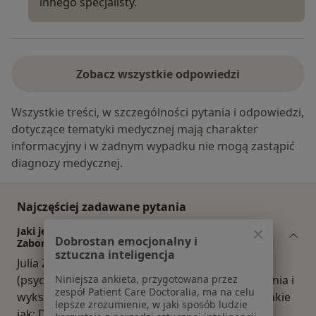
innego specjalisty.
Zobacz wszystkie odpowiedzi
Wszystkie treści, w szczególności pytania i odpowiedzi,
dotyczące tematyki medycznej mają charakter
informacyjny i w żadnym wypadku nie mogą zastąpić
diagnozy medycznej.
Najczęściej zadawane pytania
Jaki jest zakres porad oferowanych przez Julia
Dobrostan emocjonalny i
Zaborowska?
sztuczna inteligencja
Julia Zaborowska to w trakcie specjalizacji
(psychiatra). Na podstawie swojego doświadczenia i
Niniejsza ankieta, przygotowana przez
zespół Patient Care Doctoralia, ma na celu
wykształcenia Julia Zaborowska oferuje usługi takie
lepsze zrozumienie, w jaki sposób ludzie
jak: Diagnostyka i leczenie ADHD, psychiatric