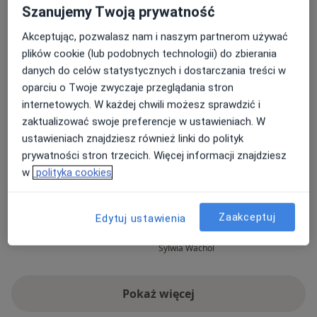
Szanujemy Twoją prywatność
Akceptując, pozwalasz nam i naszym partnerom używać
plików cookie (lub podobnych technologii) do zbierania
danych do celów statystycznych i dostarczania treści w
oparciu o Twoje zwyczaje przeglądania stron
internetowych. W każdej chwili możesz sprawdzić i
Zobacz galerię (6)
zaktualizować swoje preferencje w ustawieniach. W
ustawieniach znajdziesz również linki do polityk
W pigułce
prywatności stron trzecich. Więcej informacji znajdziesz
May 3, 2025
w
polityka cookies
To była zdecydowanie najlepsza
Pani Julia to 
wizyta, jaką miałam. Już od
wspaniały lek
Zaakceptuj
Edytuj ustawienia
więcej
pierwszych chwil czułam się
proces leczeni
zaopiekowana i zrozumiana. Pani
zaplanowanego
Sylwia Wachol
doktor była bardzo profesjonalna.
dwa z ogromn
Poświęciła mi dużo czasu, dokładnie
wysłuchaniem 
wysłuchała ...
Dobrze postaw
Pokaż więcej
o doświadczeniu