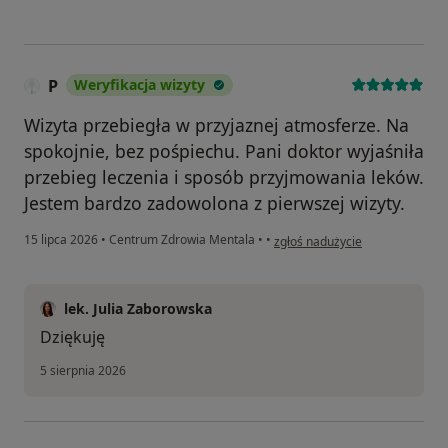
P
Weryfikacja wizyty
Wizyta przebiegła w przyjaznej atmosferze. Na
spokojnie, bez pośpiechu. Pani doktor wyjaśniła
przebieg leczenia i sposób przyjmowania leków.
Jestem bardzo zadowolona z pierwszej wizyty.
w opinii użytkownika P
15 lipca 2026
•
Centrum Zdrowia Mentala
•
•
zgłoś nadużycie
lek. Julia Zaborowska
Dziękuję
5 sierpnia 2026