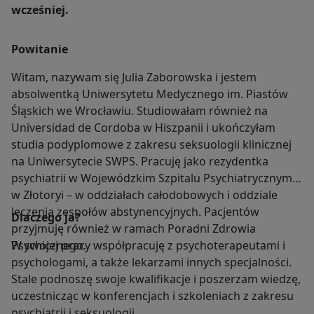
wcześniej.
Powitanie
Witam, nazywam się Julia Zaborowska i jestem
absolwentką Uniwersytetu Medycznego im. Piastów
Śląskich we Wrocławiu. Studiowałam również na
Universidad de Cordoba w Hiszpanii i ukończyłam
studia podyplomowe z zakresu seksuologii klinicznej
na Uniwersytecie SWPS. Pracuję jako rezydentka
psychiatrii w Wojewódzkim Szpitalu Psychiatrycznym
w Złotoryi – w oddziałach całodobowych i oddziale
leczenia zespołów abstynencyjnych. Pacjentów
Dlaczego ja?
przyjmuję również w ramach Poradni Zdrowia
Psychicznego.
W swojej pracy współpracuję z psychoterapeutami i
psychologami, a także lekarzami innych specjalności.
Stale podnoszę swoje kwalifikacje i poszerzam wiedzę,
uczestnicząc w konferencjach i szkoleniach z zakresu
psychiatrii i seksuologii.