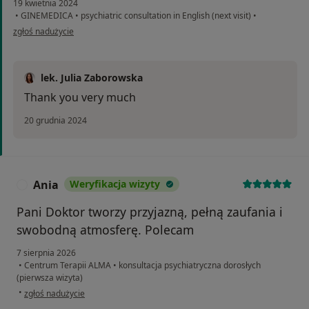
19 kwietnia 2024
•
GINEMEDICA
•
psychiatric consultation in English (next visit)
•
w opinii użytkownika Y.W
zgłoś nadużycie
lek. Julia Zaborowska
Thank you very much
20 grudnia 2024
Ania
Weryfikacja wizyty
A
Pani Doktor tworzy przyjazną, pełną zaufania i
swobodną atmosferę. Polecam
7 sierpnia 2026
•
Centrum Terapii ALMA
•
konsultacja psychiatryczna dorosłych
(pierwsza wizyta)
w opinii użytkownika Ania
•
zgłoś nadużycie