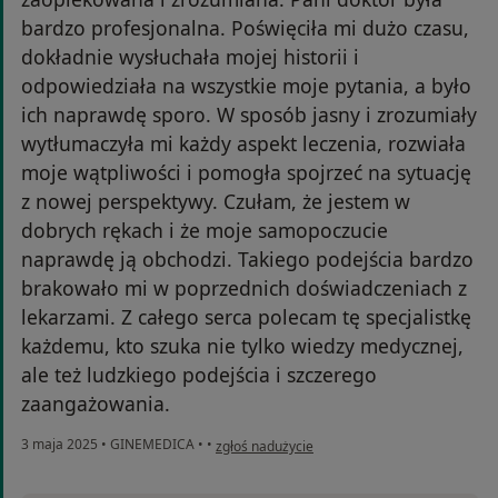
bardzo profesjonalna. Poświęciła mi dużo czasu,
dokładnie wysłuchała mojej historii i
odpowiedziała na wszystkie moje pytania, a było
ich naprawdę sporo. W sposób jasny i zrozumiały
wytłumaczyła mi każdy aspekt leczenia, rozwiała
moje wątpliwości i pomogła spojrzeć na sytuację
z nowej perspektywy. Czułam, że jestem w
dobrych rękach i że moje samopoczucie
naprawdę ją obchodzi. Takiego podejścia bardzo
brakowało mi w poprzednich doświadczeniach z
lekarzami. Z całego serca polecam tę specjalistkę
każdemu, kto szuka nie tylko wiedzy medycznej,
ale też ludzkiego podejścia i szczerego
zaangażowania.
w opinii użytkownika Sylwia Wachol
3 maja 2025
•
GINEMEDICA
•
•
zgłoś nadużycie