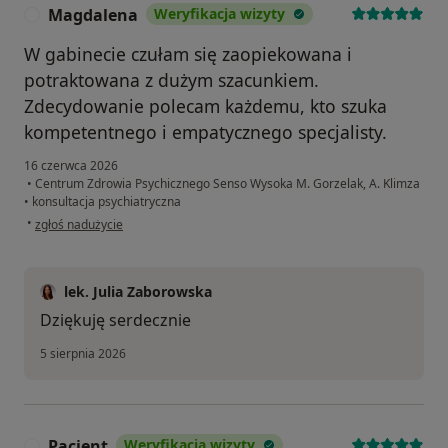
Magdalena
Weryfikacja wizyty
M
W gabinecie czułam się zaopiekowana i
potraktowana z dużym szacunkiem.
Zdecydowanie polecam każdemu, kto szuka
kompetentnego i empatycznego specjalisty.
16 czerwca 2026
•
Centrum Zdrowia Psychicznego Senso Wysoka M. Gorzelak, A. Klimza
•
konsultacja psychiatryczna
w opinii użytkownika Magdalena
•
zgłoś nadużycie
lek. Julia Zaborowska
Dziękuję serdecznie
5 sierpnia 2026
Pacjent
Weryfikacja wizyty
P