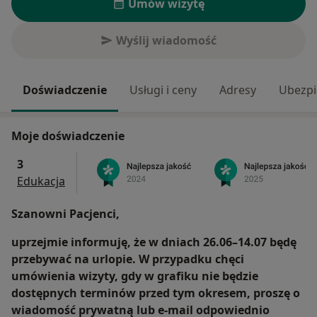
Umów wizytę
Wyślij wiadomość
Doświadczenie
Usługi i ceny
Adresy
Ubezpi
Moje doświadczenie
3
Edukacja
Szanowni Pacjenci,
uprzejmie informuję, że w dniach 26.06–14.07 będę
przebywać na urlopie. W przypadku chęci
umówienia wizyty, gdy w grafiku nie będzie
dostępnych terminów przed tym okresem, proszę o
wiadomość prywatną lub e‑mail odpowiednio