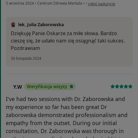
w opinii użytkownika Oskar
5 września 2024
•
Centrum Zdrowia Mentala
•
•
zgłoś nadużycie
lek. Julia Zaborowska
Dziękuję Panie Oskarze za miłe słowa. Bardzo
cieszę się, że udało nam się osiągnąć taki sukces.
Pozdrawiam
30 listopada 2024
Y.W
Weryfikacja wizyty
Y
I've had two sessions with Dr. Zaborowska and
my experience so far has been great Dr
zaborowska demonstrated professionalism and
empathy from the outset. During our initial
consultation, Dr. Zaborowska was thorough in