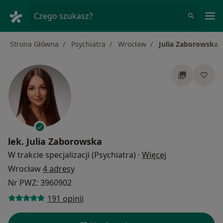
Me
Czego szukasz?
Strona Główna
Psychiatra
Wrocław
Julia Zaborowska
lek.
Julia Zaborowska
O specjalizacja
W trakcie specjalizacji (Psychiatra)
·
Więcej
Wrocław
4 adresy
Nr PWZ: 3960902
191 opinii