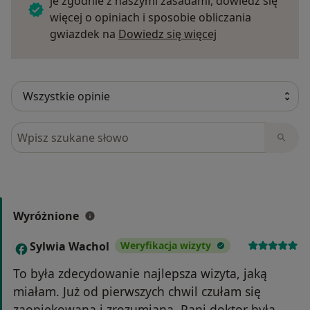
je zgodnie z naszymi zasadami, dowiedz się
więcej o opiniach i sposobie obliczania
Dowiedz się więce
gwiazdek na
Dowiedz się więcej
Szukaj w opiniach
Wyróżnione
Sylwia Wachol
Weryfikacja wizyty
S
To była zdecydowanie najlepsza wizyta, jaką
miałam. Już od pierwszych chwil czułam się
zaopiekowana i zrozumiana. Pani doktor była