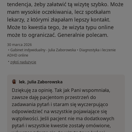
tendencja, żeby załatwić tą wizytę szybko. Może
mam wysokie oczekiwania, lecz spotkałam
lekarzy, z którymi złapałam lepszy kontakt.
Może to kwestia tego, że wizyta typu online
może to ograniczać. Generalnie polecam.
30 marca 2026
•
Gabinet indywidualny - Julia Zaborowska
•
Diagnostyka i leczenie
ADHD online
w opinii użytkownika Pacjentka
•
zgłoś nadużycie
lek. Julia Zaborowska
Dziękuję za opinię. Tak jak Pani wspomniała,
zawsze daję pacjentom przestrzeń do
zadawania pytań i staram się wyczerpująco
odpowiedzieć na wszystkie pojawiające się
wątpliwości. Jeśli pacjent nie ma dodatkowych
pytań i wszystkie kwestie zostały omówione,