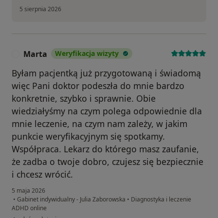
5 sierpnia 2026
Marta
Weryfikacja wizyty
M
Byłam pacjentką już przygotowaną i świadomą
więc Pani doktor podeszła do mnie bardzo
konkretnie, szybko i sprawnie. Obie
wiedziałyśmy na czym polega odpowiednie dla
mnie leczenie, na czym nam zależy, w jakim
punkcie weryfikacyjnym się spotkamy.
Współpraca. Lekarz do którego masz zaufanie,
że zadba o twoje dobro, czujesz się bezpiecznie
i chcesz wrócić.
5 maja 2026
•
Gabinet indywidualny - Julia Zaborowska
•
Diagnostyka i leczenie
ADHD online
w opinii użytkownika Marta