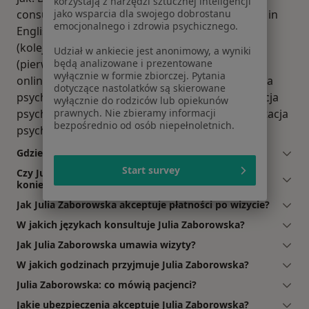
korzystają z narzędzi sztucznej inteligencji
consultation in English, psychiatric consultation in
jako wsparcia dla swojego dobrostanu
emocjonalnego i zdrowia psychicznego.
English (first visit), konsultacja psychiatryczna
(kolejna wizyta), konsultacja psychiatryczna
Udział w ankiecie jest anonimowy, a wyniki
(pierwsza wizyta), Diagnostyka i leczenie ADHD
będą analizowane i prezentowane
wyłącznie w formie zbiorczej. Pytania
online, konsultacja online (weekend), Konsultacja
dotyczące nastolatków są skierowane
psychiatryczna online (kolejna wizyta), konsultacja
wyłącznie do rodziców lub opiekunów
psychiatryczna online (pierwsza wizyta), Konsultacja
prawnych. Nie zbieramy informacji
bezpośrednio od osób niepełnoletnich.
psychiatryczna dorośli - kolejna wizyta.
Gdzie Julia Zaborowska ma swój gabinet?
Start survey
Czy Julia Zaborowska przyjmuje online, bez
konieczności pojawiania się w placówce?
Jak Julia Zaborowska akceptuje płatności po wizycie?
W jakich językach konsultuje Julia Zaborowska?
Jak Julia Zaborowska umawia wizyty?
W jakich godzinach przyjmuje Julia Zaborowska?
Julia Zaborowska: co mówią pacjenci?
Jakie ubezpieczenia akceptuje Julia Zaborowska?