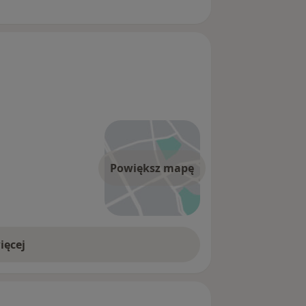
Powiększ mapę
ięcej