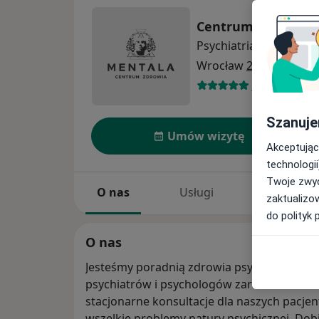
Centrum Zdrowia 
Psychiatria
więcej
Wrocław
2 adresy
742 opinie
Szanuje
Umów wizytę
Akceptując
technologii
Twoje zwyc
O nas
Usługi
Specjaliści
zaktualizo
do polityk 
O nas
Jesteśmy poradnią zdrowia psychicznego 
psychiatrów i psychologów zarówno dla osó
stacjonarne konsultacje dla naszych pacje
wszelkie problemy natury psychicznej. Do