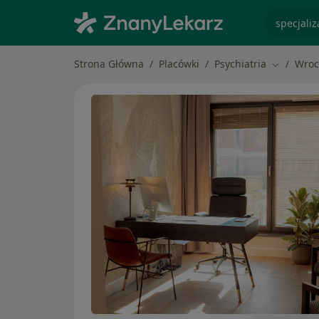
specjaliz
Strona Główna
Placówki
Psychiatria
Wroc
Zmień mi