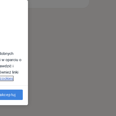
odobnych
i w oparciu o
awdzić i
wnież linki
 cookies
akceptuj