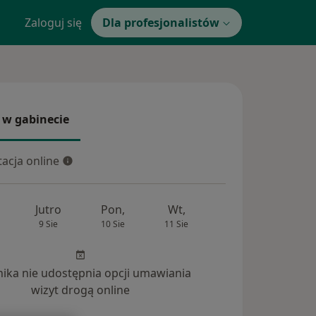
Zaloguj się
Dla profesjonalistów
 w gabinecie
 gabinecie
acja online
cja online
Jutro
Pon,
Wt,
Śr,
Czw
9 Sie
10 Sie
11 Sie
12 Sie
13 Si
inika nie udostępnia opcji umawiania
wizyt drogą online