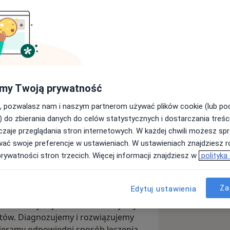
Mentala
my Twoją prywatność
Wyślij wiadomość
, pozwalasz nam i naszym partnerom używać plików cookie (lub p
) do zbierania danych do celów statystycznych i dostarczania treśc
zaje przeglądania stron internetowych. W każdej chwili możesz spr
Adresy
Opinie
wać swoje preferencje w ustawieniach. W ustawieniach znajdziesz ró
prywatności stron trzecich. Więcej informacji znajdziesz w
polityka
Za
Edytuj ustawienia
we Wrocławiu. Oferujemy pomoc
b dorosłych jak i dzieci. Oferujemy
ntów. Diagnozujemy i rozwiązujemy
bieramy odpowiedni sposób leczenia.