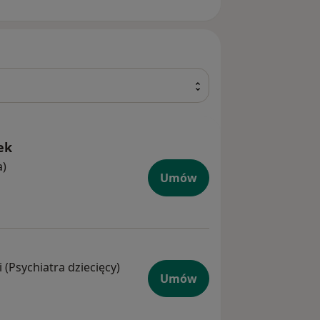
ek
a)
Umów
i (Psychiatra dziecięcy)
Umów