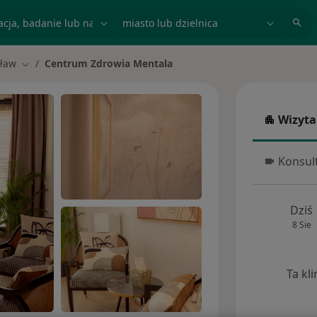
acja, badanie lub nazwisko
miasto lub dzielnica
ław
Centrum Zdrowia Mentala
asto
Zmień miasto
Wizyta
Wizyta w
Konsult
Konsulta
Dziś
8 Sie
Ta kl