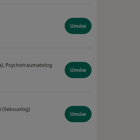
Umów
tra), Psychotraumatolog
Umów
ji (Seksuolog)
Umów