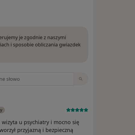
rujemy je zgodnie z naszymi
iach i sposobie obliczania gwiazdek
ięcej o opiniach
niach
ny
wizyta u psychiatry i mocno się
worzył przyjazną i bezpieczną