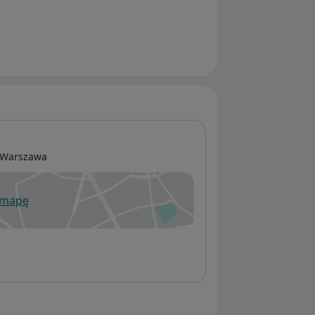
Warszawa
 mapę
wiera się w nowej karcie