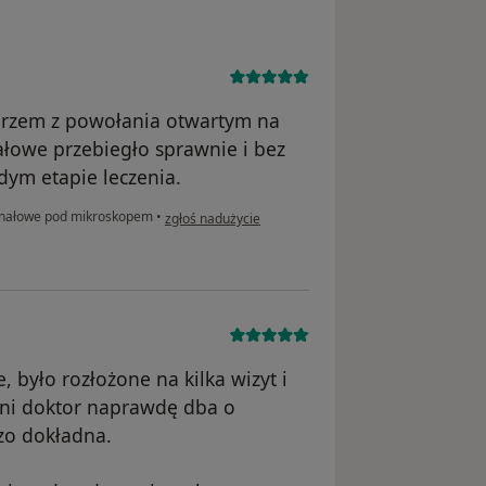
karzem z powołania otwartym na
ałowe przebiegło sprawnie i bez
dym etapie leczenia.
w opinii użytkownika Martyna
anałowe pod mikroskopem
•
zgłoś nadużycie
, było rozłożone na kilka wizyt i
ani doktor naprawdę dba o
dzo dokładna.