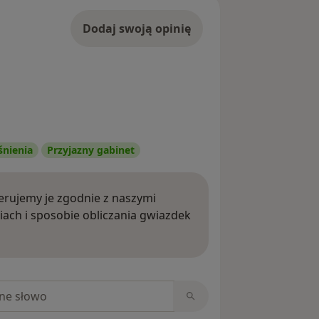
Dodaj swoją opinię
śnienia
Przyjazny gabinet
rujemy je zgodnie z naszymi
iach i sposobie obliczania gwiazdek
ięcej o opiniach
niach