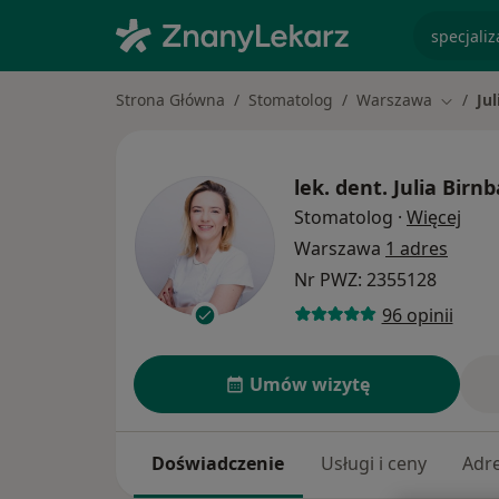
specjaliz
Strona Główna
Stomatolog
Warszawa
Ju
Zmień m
lek. dent.
Julia Birn
O sp
Stomatolog
·
Więcej
Warszawa
1 adres
Nr PWZ: 2355128
96 opinii
Umów wizytę
Doświadczenie
Usługi i ceny
Adr