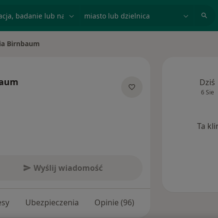
acja, badanie lub nazwisko
miasto lub dzielnica
lia Birnbaum
iasto
baum
Dziś
6 Sie
ecjalizacjach
Ta kl
Wyślij wiadomość
esy
Ubezpieczenia
Opinie (96)