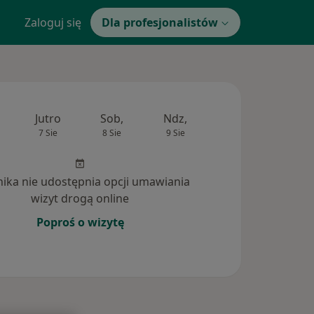
Zaloguj się
Dla profesjonalistów
Jutro
Sob,
Ndz,
Pon,
Wt,
7 Sie
8 Sie
9 Sie
10 Sie
11 Si
inika nie udostępnia opcji umawiania
wizyt drogą online
Poproś o wizytę