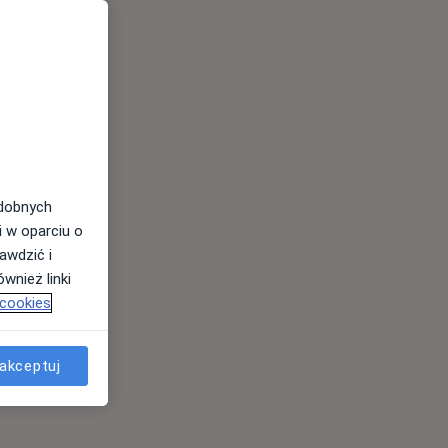
odobnych
i w oparciu o
awdzić i
wnież linki
 cookies
akceptuj