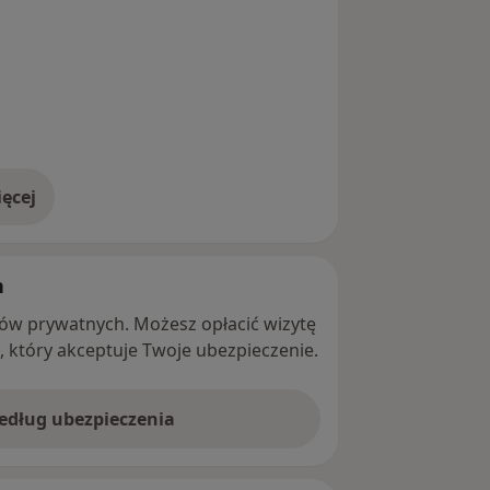
ęcej
adresie
h
ntów prywatnych. Możesz opłacić wizytę
ę, który akceptuje Twoje ubezpieczenie.
według ubezpieczenia