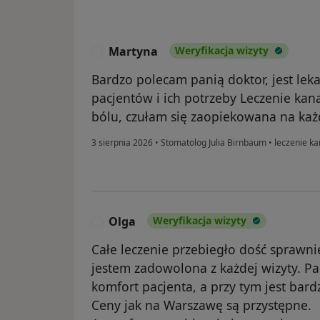
Martyna
Weryfikacja wizyty
M
Bardzo polecam panią doktor, jest le
pacjentów i ich potrzeby Leczenie kan
bólu, czułam się zaopiekowana na każ
3 sierpnia 2026
•
Stomatolog Julia Birnbaum
•
leczenie k
Olga
Weryfikacja wizyty
O
Całe leczenie przebiegło dość sprawnie
jestem zadowolona z każdej wizyty. P
komfort pacjenta, a przy tym jest bar
Ceny jak na Warszawę są przystępne.