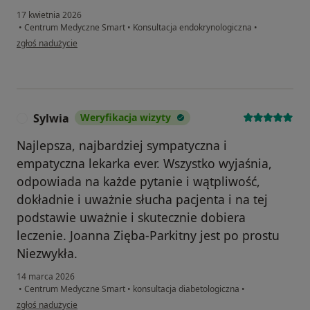
17 kwietnia 2026
•
Centrum Medyczne Smart
•
Konsultacja endokrynologiczna
•
w opinii użytkownika Karolina
zgłoś nadużycie
Sylwia
Weryfikacja wizyty
S
Najlepsza, najbardziej sympatyczna i
empatyczna lekarka ever. Wszystko wyjaśnia,
odpowiada na każde pytanie i wątpliwość,
dokładnie i uważnie słucha pacjenta i na tej
podstawie uważnie i skutecznie dobiera
leczenie. Joanna Zięba-Parkitny jest po prostu
Niezwykła.
14 marca 2026
•
Centrum Medyczne Smart
•
konsultacja diabetologiczna
•
w opinii użytkownika Sylwia
zgłoś nadużycie