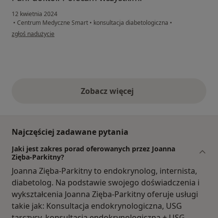
12 kwietnia 2024
•
Centrum Medyczne Smart
•
konsultacja diabetologiczna
•
w opinii użytkownika JW
zgłoś nadużycie
Zobacz więcej
opinie powyżej
Najczęściej zadawane pytania
Jaki jest zakres porad oferowanych przez Joanna
Zięba-Parkitny?
Joanna Zięba-Parkitny to endokrynolog, internista,
diabetolog. Na podstawie swojego doświadczenia i
wykształcenia Joanna Zięba-Parkitny oferuje usługi
takie jak: Konsultacja endokrynologiczna, USG
tarczycy, konsultacja endokrynologiczna + USG