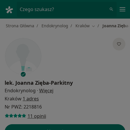
Me
Czego szukasz?
Strona Główna
Endokrynolog
Kraków
Joanna Zięba-
Zmień miasto
lek.
Joanna Zięba-Parkitny
O specjalizacjach
Endokrynolog
·
Więcej
Kraków
1 adres
Nr PWZ: 2218816
11 opinii