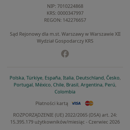
NIP: ⁠7010224868
KRS: ⁠0000347997
REGON: ⁠142276657
Sąd Rejonowy dla m.st. Warszawy w Warszawie XII
Wydział Gospodarczy KRS
Facebook
otwiera się w nowej karcie
otwiera się w nowej karcie
otwiera się w nowej karcie
otwiera się w nowej karcie
otwiera się w nowej karci
otwiera się
otwi
Polska
,
Türkiye
,
España
,
Italia
,
Deutschland
,
Česko
,
otwiera się w nowej karcie
otwiera się w nowej karcie
otwiera się w nowej karcie
otwiera się w nowej kar
otwiera się 
otwier
Portugal
,
México
,
Chile
,
Brasil
,
Argentina
,
Perú
,
otwiera się w nowej karc
Colombia
Płatności kartą
ROZPORZĄDZENIE (UE) 2022/2065 (DSA) art. 24:
15.395.179 użytkowników/miesiąc - Czerwiec 2026