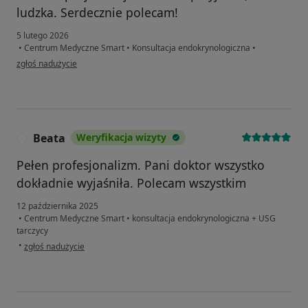
ludzka. Serdecznie polecam!
5 lutego 2026
•
Centrum Medyczne Smart
•
Konsultacja endokrynologiczna
•
w opinii użytkownika Julia
zgłoś nadużycie
Beata
Weryfikacja wizyty
B
Pełen profesjonalizm. Pani doktor wszystko
dokładnie wyjaśniła. Polecam wszystkim
12 października 2025
•
Centrum Medyczne Smart
•
konsultacja endokrynologiczna + USG
tarczycy
w opinii użytkownika Beata
•
zgłoś nadużycie