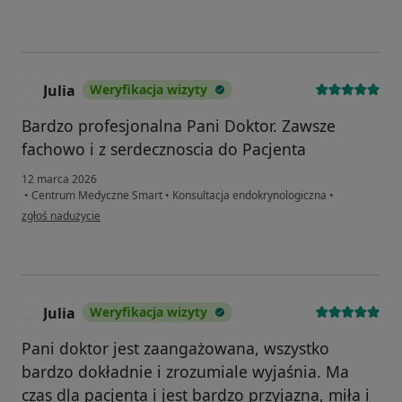
Julia
Weryfikacja wizyty
J
Bardzo profesjonalna Pani Doktor. Zawsze
fachowo i z serdecznoscia do Pacjenta
12 marca 2026
•
Centrum Medyczne Smart
•
Konsultacja endokrynologiczna
•
w opinii użytkownika Julia
zgłoś nadużycie
Julia
Weryfikacja wizyty
J
Pani doktor jest zaangażowana, wszystko
bardzo dokładnie i zrozumiale wyjaśnia. Ma
czas dla pacjenta i jest bardzo przyjazna, miła i