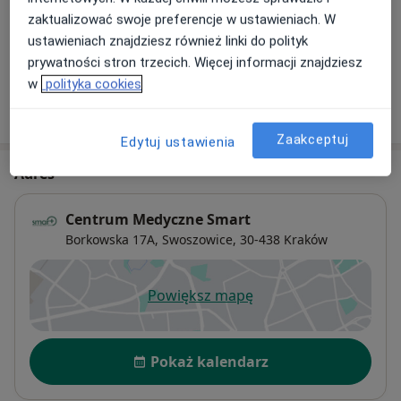
USG tarczycy
zaktualizować swoje preferencje w ustawieniach. W
200 zł
Szczegóły
ustawieniach znajdziesz również linki do polityk
prywatności stron trzecich. Więcej informacji znajdziesz
w
polityka cookies
W jaki sposób ustalane są ceny?
Zaakceptuj
Edytuj ustawienia
Adres
Centrum Medyczne Smart
Borkowska 17A,
Swoszowice
, 30-438
Kraków
Powiększ mapę
otwiera się w nowej karcie
Dostępność
Pokaż kalendarz