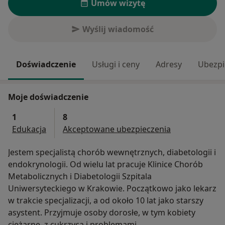
Umów wizytę
Wyślij wiadomość
Doświadczenie
Usługi i ceny
Adresy
Ubezpi
Moje doświadczenie
1
8
Edukacja
Akceptowane ubezpieczenia
Jestem specjalistą chorób wewnętrznych, diabetologii i
endokrynologii. Od wielu lat pracuje Klinice Chorób
Metabolicznych i Diabetologii Szpitala
Uniwersyteckiego w Krakowie. Początkowo jako lekarz
w trakcie specjalizacji, a od około 10 lat jako starszy
asystent. Przyjmuje osoby dorosłe, w tym kobiety
ciężarne, z cukrzycą i problemami