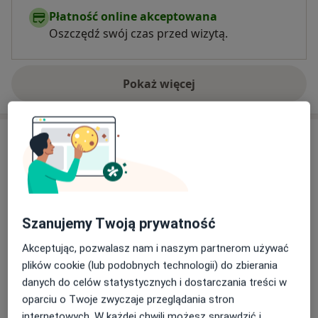
Płatność online akceptowana
Oszczędź swój czas przed wizytą.
Pokaż więcej
o doświadczeniu
Usługi i ceny
Konsultacja diabetologiczna
250 zł
Szczegóły
Konsultacja endokrynologiczna
Szanujemy Twoją prywatność
250 zł
Szczegóły
Akceptując, pozwalasz nam i naszym partnerom używać
plików cookie (lub podobnych technologii) do zbierania
Konsultacja endokrynologiczna + USG tarczycy
danych do celów statystycznych i dostarczania treści w
350 zł
Szczegóły
oparciu o Twoje zwyczaje przeglądania stron
internetowych. W każdej chwili możesz sprawdzić i