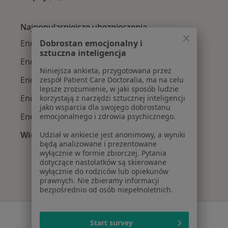
Więcej w kategorii: Najczęście leczone chorob
Najpopularniejsze ubezpieczenia
Dobrostan emocjonalny i
Endokrynolodzy z Allianz w Krakowie
sztuczna inteligencja
Endokrynolodzy z Signal Iduna w Krakowie
Niniejsza ankieta, przygotowana przez
Endokrynolodzy z JP MEDICA w Krakowie
zespół Patient Care Doctoralia, ma na celu
lepsze zrozumienie, w jaki sposób ludzie
Endokrynolodzy z TU Zdrowie w Krakowie
korzystają z narzędzi sztucznej inteligencji
jako wsparcia dla swojego dobrostanu
Endokrynolodzy z Świat Zdrowia w Krakowie
emocjonalnego i zdrowia psychicznego.
Więcej (6)
Udział w ankiecie jest anonimowy, a wyniki
będą analizowane i prezentowane
Więcej w kategorii: Najpopularniejsze ubezpie
wyłącznie w formie zbiorczej. Pytania
dotyczące nastolatków są skierowane
wyłącznie do rodziców lub opiekunów
prawnych. Nie zbieramy informacji
bezpośrednio od osób niepełnoletnich.
Serwis
Start survey