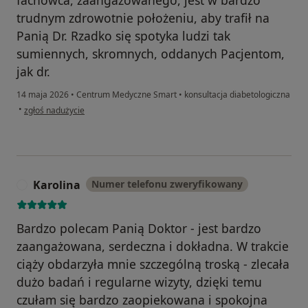
trudnym zdrowotnie położeniu, aby trafił na
Panią Dr. Rzadko się spotyka ludzi tak
sumiennych, skromnych, oddanych Pacjentom,
jak dr.
14 maja 2026
•
Centrum Medyczne Smart
•
konsultacja diabetologiczna
w opinii użytkownika Pacjent Maciej
•
zgłoś nadużycie
Karolina
Numer telefonu zweryfikowany
K
Bardzo polecam Panią Doktor - jest bardzo
zaangażowana, serdeczna i dokładna. W trakcie
ciąży obdarzyła mnie szczególną troską - zlecała
dużo badań i regularne wizyty, dzięki temu
czułam się bardzo zaopiekowana i spokojna