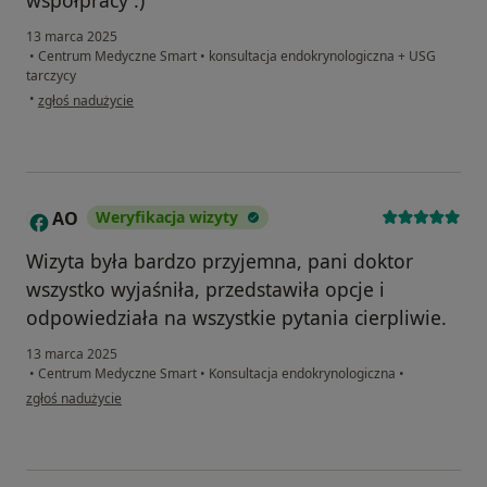
13 marca 2025
•
Centrum Medyczne Smart
•
konsultacja endokrynologiczna + USG
tarczycy
w opinii użytkownika Agnieszka P
•
zgłoś nadużycie
AO
Weryfikacja wizyty
A
Wizyta była bardzo przyjemna, pani doktor
wszystko wyjaśniła, przedstawiła opcje i
odpowiedziała na wszystkie pytania cierpliwie.
13 marca 2025
•
Centrum Medyczne Smart
•
Konsultacja endokrynologiczna
•
w opinii użytkownika AO
zgłoś nadużycie