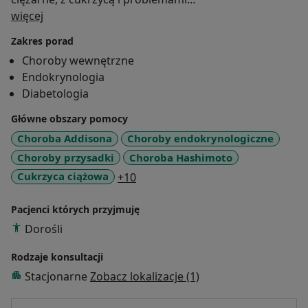
O mnie
endokrynologicznymi (choroby tarczycy, przysadki
więcej
mózgowej, nadnerczy, ale także chorobami
Zakres porad
przebiegającymi z zaburzeniem gospodarki
Choroby wewnętrzne
hormonów płciowych, np. zespołem policystycznych
Endokrynologia
jajników). Zajmuje się także diagnostyką i leczeniem
Diabetologia
trądziku, hirsutyzmu i otyłością. Swoją specjalistyczną
wiedzę i umiejętności stale podnoszę uczestnicząc w
Główne obszary pomocy
licznych kursach i szkoleniach.
Choroba Addisona
Choroby endokrynologiczne
Choroby przysadki
Choroba Hashimoto
a11y_sr_more_diseases
Cukrzyca ciążowa
+10
Pacjenci których przyjmuję
Dorośli
Rodzaje konsultacji
Stacjonarne
Zobacz lokalizacje (1)