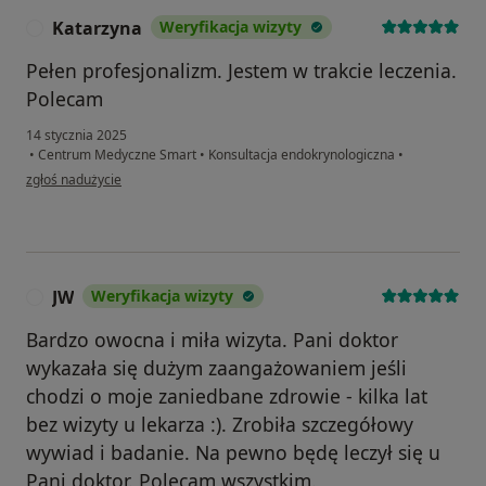
Katarzyna
Weryfikacja wizyty
K
Pełen profesjonalizm. Jestem w trakcie leczenia.
Polecam
14 stycznia 2025
•
Centrum Medyczne Smart
•
Konsultacja endokrynologiczna
•
w opinii użytkownika Katarzyna
zgłoś nadużycie
JW
Weryfikacja wizyty
J
Bardzo owocna i miła wizyta. Pani doktor
wykazała się dużym zaangażowaniem jeśli
chodzi o moje zaniedbane zdrowie - kilka lat
bez wizyty u lekarza :). Zrobiła szczegółowy
wywiad i badanie. Na pewno będę leczył się u
Pani doktor. Polecam wszystkim.