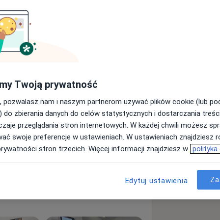
my Twoją prywatność
, pozwalasz nam i naszym partnerom używać plików cookie (lub p
apalenie oskrzeli
) do zbierania danych do celów statystycznych i dostarczania treśc
a11y_sr_more_diseases
płuc
+5
zaje przeglądania stron internetowych. W każdej chwili możesz spr
wać swoje preferencje w ustawieniach. W ustawieniach znajdziesz ró
prywatności stron trzecich. Więcej informacji znajdziesz w
polityka
Za
Edytuj ustawienia