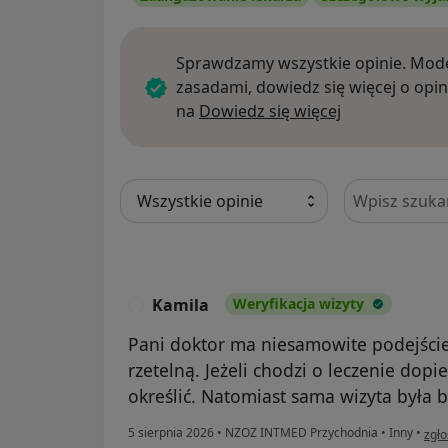
Sprawdzamy wszystkie opinie. Mode
zasadami, dowiedz się więcej o opin
Dowiedz się w
na
Dowiedz się więcej
Szukaj w opi
Kamila
Weryfikacja wizyty
K
Pani doktor ma niesamowite podejście 
rzetelną. Jeżeli chodzi o leczenie dopi
określić. Natomiast sama wizyta była 
w op
5 sierpnia 2026
•
NZOZ INTMED Przychodnia
•
Inny
•
zgło