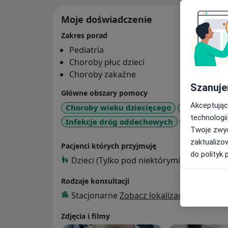
Moje doświadczenie
Zakres porad
Pediatria
Choroby płuc dzieci
Choroby zakaźne
Szanuje
Główne obszary pomocy
Akceptując
Choroby wieku dziecięcego
Angina
Z
technologii
Infekcje dróg oddechowych
Zapalenie 
Twoje zwyc
zaktualizo
Pacjenci których przyjmuję
do polityk 
Dzieci (Tylko pod niektórymi adresami)
Rodzaje konsultacji
Stacjonarne
Zobacz lokalizacje (1)
Zdjęcia i filmy