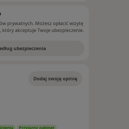
h
ntów prywatnych. Możesz opłacić wizytę
ę, który akceptuje Twoje ubezpieczenie.
według ubezpieczenia
Dodaj swoją opinię
śnienia
Przyjazny gabinet