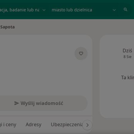
acja, badanie lub nazwisko
miasto lub dzielnica
 Sapota
o
Dziś
8 Sie
alizacjach
Ta kl
Wyślij wiadomość
i i ceny
Adresy
Ubezpieczenia
Opinie (19)