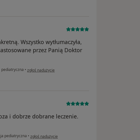
nkretną. Wszystko wytłumaczyła,
zastosowane przez Panią Doktor
w opinii użytkownika K
 pediatryczna
•
zgłoś nadużycie
oza i dobrze dobrane leczenie.
w opinii użytkownika MM
ja pediatryczna
•
zgłoś nadużycie