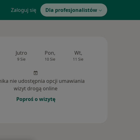
Zaloguj się
Dla profesjonalistów
Jutro
Pon,
Wt,
Śr,
Czw
9 Sie
10 Sie
11 Sie
12 Sie
13 Si
inika nie udostępnia opcji umawiania
wizyt drogą online
Poproś o wizytę