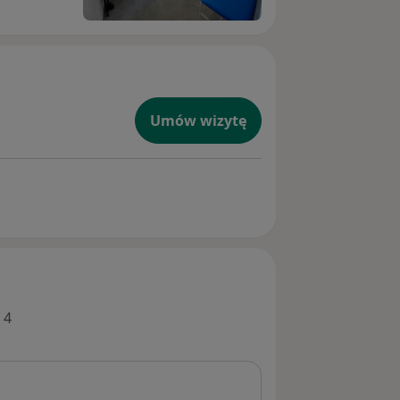
Umów wizytę
 4