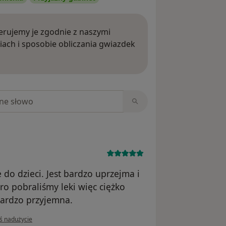
rujemy je zgodnie z naszymi
iach i sposobie obliczania gwiazdek
ięcej o opiniach
niach
do dzieci. Jest bardzo uprzejma i
ero pobraliśmy leki więc ciężko
bardzo przyjemna.
inii użytkownika Kamila
ś nadużycie