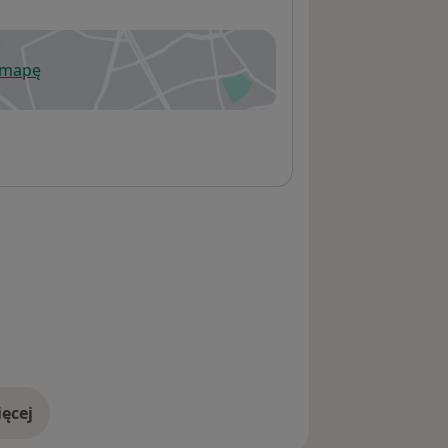
 mapę
wiera się w nowej karcie
ęcej
adresie