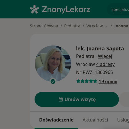
specjaliz
Strona Główna
Pediatra
Wrocław
Joanna
Zmień miast
lek.
Joanna Sapota
O specj
Pediatra
·
Więcej
Wrocław
4 adresy
Nr PWZ: 1360965
19 opinii
Umów wizytę
Doświadczenie
Aktualności
Usług