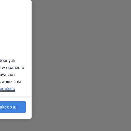
odobnych
i w oparciu o
awdzić i
wnież linki
 cookies
akceptuj