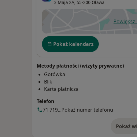
3 Maja 2A,
55-200
Oława
Powiększ
ot
Dostępność
Pokaż kalendarz
Metody płatności (wizyty prywatne)
Gotówka
Blik
Karta płatnicza
Telefon
71 719...
Pokaż numer telefonu
Pokaż wi
o 