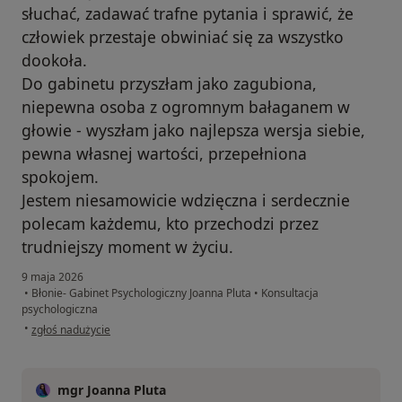
słuchać, zadawać trafne pytania i sprawić, że
człowiek przestaje obwiniać się za wszystko
dookoła.
Do gabinetu przyszłam jako zagubiona,
niepewna osoba z ogromnym bałaganem w
głowie - wyszłam jako najlepsza wersja siebie,
pewna własnej wartości, przepełniona
spokojem.
Jestem niesamowicie wdzięczna i serdecznie
polecam każdemu, kto przechodzi przez
trudniejszy moment w życiu.
9 maja 2026
•
Błonie- Gabinet Psychologiczny Joanna Pluta
•
Konsultacja
psychologiczna
w opinii użytkownika XYZ
•
zgłoś nadużycie
mgr Joanna Pluta