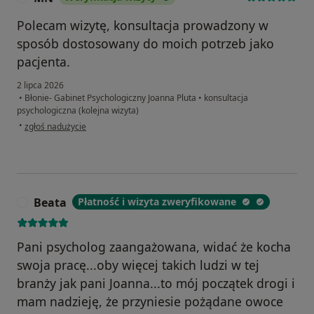
Polecam wizytę, konsultacja prowadzony w
sposób dostosowany do moich potrzeb jako
pacjenta.
2 lipca 2026
•
Błonie- Gabinet Psychologiczny Joanna Pluta
•
konsultacja
psychologiczna (kolejna wizyta)
w opinii użytkownika MN
•
zgłoś nadużycie
Beata
Płatność i wizyta zweryfikowane
B
Pani psycholog zaangażowana, widać że kocha
swoja pracę...oby więcej takich ludzi w tej
branży jak pani Joanna...to mój początek drogi i
mam nadzieję, że przyniesie pożądane owoce