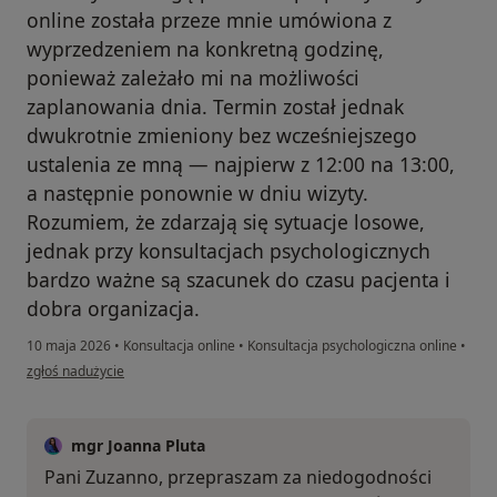
online została przeze mnie umówiona z
wyprzedzeniem na konkretną godzinę,
ponieważ zależało mi na możliwości
zaplanowania dnia. Termin został jednak
dwukrotnie zmieniony bez wcześniejszego
ustalenia ze mną — najpierw z 12:00 na 13:00,
a następnie ponownie w dniu wizyty.
Rozumiem, że zdarzają się sytuacje losowe,
jednak przy konsultacjach psychologicznych
bardzo ważne są szacunek do czasu pacjenta i
dobra organizacja.
10 maja 2026
•
Konsultacja online
•
Konsultacja psychologiczna online
•
w opinii użytkownika Zuzia
zgłoś nadużycie
mgr Joanna Pluta
Pani Zuzanno, przepraszam za niedogodności