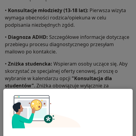
•
Konsultacje młodzieży (13-18 lat):
Pierwsza wizyta
wymaga obecności rodzica/opiekuna w celu
podpisania niezbędnych zgód.
•
Diagnoza ADHD:
Szczegółowe informacje dotyczące
przebiegu procesu diagnostycznego przesyłam
mailowo po kontakcie.
•
Zniżka studencka:
Wspieram osoby uczące się. Aby
skorzystać ze specjalnej oferty cenowej, proszę o
wybranie w kalendarzu opcji
"Konsultacja dla
studentów"
. Zniżka obowiązuje wyłącznie za
okazaniem
ważnej legitymacji studenckiej
podczas
wizyty.
Zapraszam Cię w podróż po Twoje nowe
rozwiązania. Do zobaczenia!
O mnie
więcej