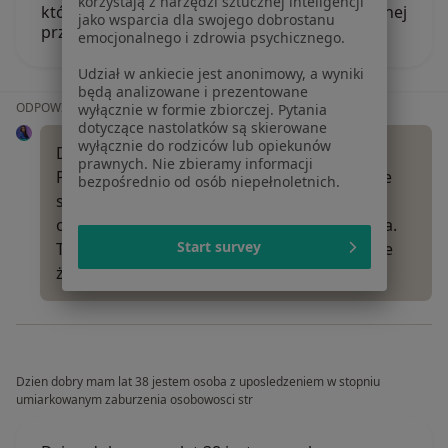
korzystają z narzędzi sztucznej inteligencji
który nie sprawiał mi satysfakcji i nie miał żadnej
jako wsparcia dla swojego dobrostanu
przyszłości, ale tkwiłam…
emocjonalnego i zdrowia psychicznego.
Udział w ankiecie jest anonimowy, a wyniki
będą analizowane i prezentowane
ODPOWIEDŹ LEKARZA:
wyłącznie w formie zbiorczej. Pytania
dotyczące nastolatków są skierowane
wyłącznie do rodziców lub opiekunów
Dzień dobry!
prawnych. Nie zbieramy informacji
Przejście przez tak dużą zmianę i zmierzenie
bezpośrednio od osób niepełnoletnich.
się z lękiem przed samotnością wymaga
ogromnej odwagi, którą już Pani w sobie ma.
Start survey
To całkowicie naturalne, że w tym momencie
życia…
Więcej
Dzien dobry mam lat 38 jestem osoba z uposledzeniem w stopniu
umiarkowanym zaburzenia osobowosci str