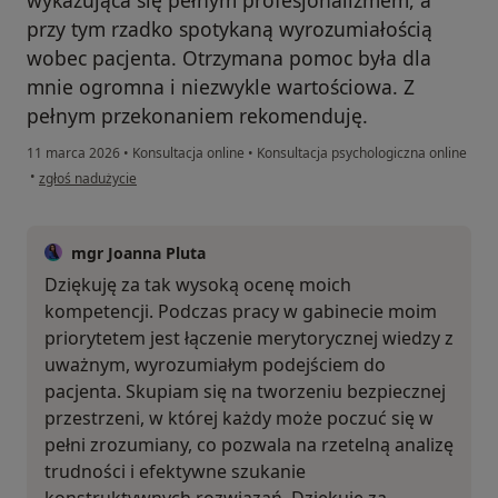
przy tym rzadko spotykaną wyrozumiałością
wobec pacjenta. Otrzymana pomoc była dla
mnie ogromna i niezwykle wartościowa. Z
pełnym przekonaniem rekomenduję.
11 marca 2026
•
Konsultacja online
•
Konsultacja psychologiczna online
w opinii użytkownika JK
•
zgłoś nadużycie
mgr Joanna Pluta
Dziękuję za tak wysoką ocenę moich
kompetencji. Podczas pracy w gabinecie moim
priorytetem jest łączenie merytorycznej wiedzy z
uważnym, wyrozumiałym podejściem do
pacjenta. Skupiam się na tworzeniu bezpiecznej
przestrzeni, w której każdy może poczuć się w
pełni zrozumiany, co pozwala na rzetelną analizę
trudności i efektywne szukanie
konstruktywnych rozwiązań. Dziękuję za