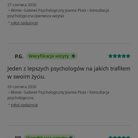
27 czerwca 2026
•
Błonie- Gabinet Psychologiczny Joanna Pluta
•
konsultacja
psychologiczna (pierwsza wizyta)
w opinii użytkownika Beata
•
zgłoś nadużycie
P.G.
Weryfikacja wizyty
P
Jeden z lepszych psychologów na jakich trafiłem
w swoim życiu.
20 czerwca 2026
•
Błonie- Gabinet Psychologiczny Joanna Pluta
•
Konsultacja
psychologiczna
w opinii użytkownika P.G.
•
zgłoś nadużycie
Weryfikacja wizyty