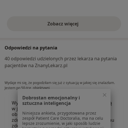
Zobacz więcej
opinie powyżej
Odpowiedzi na pytania
40 odpowiedzi udzielonych przez lekarza na pytania
pacjentów na ZnanyLekarz.pl
Wydaje mi się, że pogodziłam się już z sytuacją w jakiej się znalazłam.
Jestem po 50-tce, obiektywni
Dobrostan emocjonalny i
Wydaje mi się, że pogodziłam się już z sytuacją
sztuczna inteligencja
w jakiej się znalazłam. Jestem po 50-tce,
Niniejsza ankieta, przygotowana przez
obiektywnie atrakcyjna, wysportowana i
zespół Patient Care Doctoralia, ma na celu
zdrowa. Mam dorosłe dzieci. Ponad 2 lata temu
lepsze zrozumienie, w jaki sposób ludzie
zdecydowałam się zakończyć 7-letni związek,