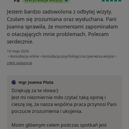
PB
P
Jestem bardzo zadowolona z odbytej wizyty.
Czułam się zrozumiana oraz wysłuchana. Pani
Joanna sprawiła, że momentami zapominałam
o otaczających mnie problemach. Polecam
serdecznie.
14 maja 2026
•
Konsultacja online
•
konsultacja psychologiczna (pierwsza wizyta)
•
w opinii użytkownika PB
zgłoś nadużycie
mgr Joanna Pluta
Dziękuję za te słowa:)
Jest mi niezmiernie miło czytać taką opinię i
cieszę się, że nasza wspólna praca przynosi Pani
poczucie zrozumienia i ukojenia.
Moim głównym celem podczas spotkań jest