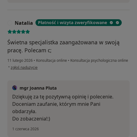
Natalia
Płatność i wizyta zweryfikowane
N
Świetna specjalistka zaangażowana w swoją
pracę. Polecam c;
11 lutego 2026
•
Konsultacja online
•
Konsultacja psychologiczna online
w opinii użytkownika Natalia
•
zgłoś nadużycie
mgr Joanna Pluta
Dziękuję za tę pozytywną opinię i polecenie.
Doceniam zaufanie, którym mnie Pani
obdarzyła.
Do zobaczenia!:)
1 czerwca 2026