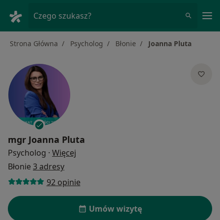
Me
Czego szukasz?
Strona Główna
Psycholog
Błonie
Joanna Pluta
mgr
Joanna Pluta
O specjalizacjach
Psycholog
·
Więcej
Błonie
3 adresy
92 opinie
Umów wizytę