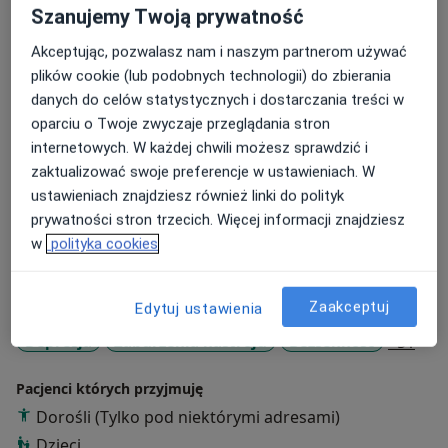
Szanujemy Twoją prywatność
Podejście terapeutyczne
Psychoterapia
Akceptując, pozwalasz nam i naszym partnerom używać
plików cookie (lub podobnych technologii) do zbierania
Psychoterapia młodzieży
danych do celów statystycznych i dostarczania treści w
Psychoterapia par
oparciu o Twoje zwyczaje przeglądania stron
Zakres porad
internetowych. W każdej chwili możesz sprawdzić i
zaktualizować swoje preferencje w ustawieniach. W
Poradnictwo psychologiczne
ustawieniach znajdziesz również linki do polityk
Psychologia kryzysu
prywatności stron trzecich. Więcej informacji znajdziesz
Psychologia seniorów
w
polityka cookies
Psychologia społeczna
Główne obszary pomocy
Zaakceptuj
Edytuj ustawienia
Zaburzenia emocjonalne
Zaburzenia lękowe
a11y
Depresja
Zaburzenia nastroju
Bezsenność
+51
Pacjenci których przyjmuję
Dorośli (Tylko pod niektórymi adresami)
Dzieci