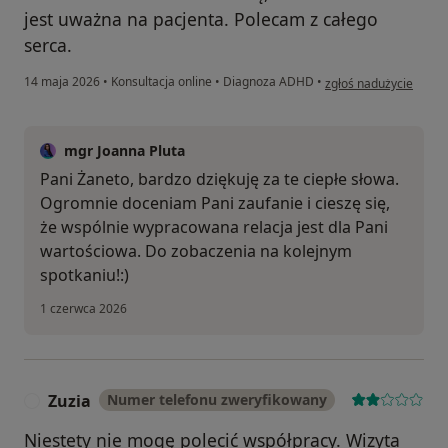
jest uważna na pacjenta. Polecam z całego
serca.
w opinii użytkownika 
14 maja 2026
•
Konsultacja online
•
Diagnoza ADHD
•
zgłoś nadużycie
mgr Joanna Pluta
Pani Żaneto, bardzo dziękuję za te ciepłe słowa.
Ogromnie doceniam Pani zaufanie i cieszę się,
że wspólnie wypracowana relacja jest dla Pani
wartościowa. Do zobaczenia na kolejnym
spotkaniu!:)
1 czerwca 2026
Zuzia
Numer telefonu zweryfikowany
Z
Niestety nie mogę polecić współpracy. Wizyta