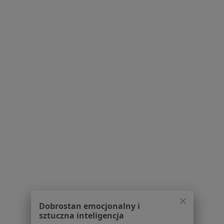
mgr Adrian Jagiełło
·
Więcej
Psycholog
Stanisława Rybickiego 8, Skierniewice
•
Mapa
Perły Mocy - Ośrodek Psychoterapii i Rozwoju Dzieci, Młodzieży i Rodziny w Skierniewicach
Specjalista nie oferuje umawiania online pod tym adresem.
Poproś o wizytę
1
2
Powiązane wyszukiwania
|
Oferty pracy - Psycholog
W pobliżu Skierniewic
Psycholodzy w Łodzi
Psycholodzy w Grodzisku Mazowieckim
Dobrostan emocjonalny i
Psycholodzy w Milanówku
sztuczna inteligencja