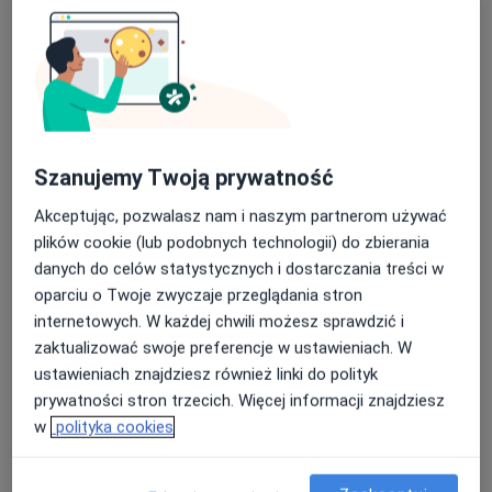
Szanujemy Twoją prywatność
Akceptując, pozwalasz nam i naszym partnerom używać
Bezpieczne płatności
plików cookie (lub podobnych technologii) do zbierania
mgr Weronika Jagura
danych do celów statystycznych i dostarczania treści w
·
Więcej
Psycholog
oparciu o Twoje zwyczaje przeglądania stron
4 opinie
internetowych. W każdej chwili możesz sprawdzić i
zaktualizować swoje preferencje w ustawieniach. W
Adres
Online
ustawieniach znajdziesz również linki do polityk
prywatności stron trzecich. Więcej informacji znajdziesz
Marii Konopnickiej 22, Skierniewice
•
Mapa
w
polityka cookies
Centrum Terapii ALMA
Diagnoza ADHD dla dorosłych
600 zł