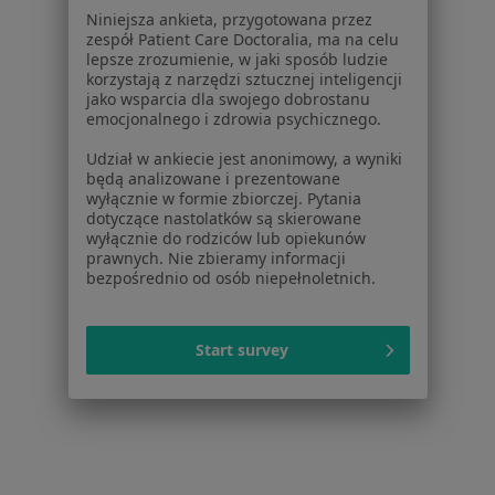
Psycholodzy w Pruszkowie
Niniejsza ankieta, przygotowana przez
zespół Patient Care Doctoralia, ma na celu
Psycholodzy w Żyrardowie
lepsze zrozumienie, w jaki sposób ludzie
korzystają z narzędzi sztucznej inteligencji
Więcej (14)
jako wsparcia dla swojego dobrostanu
emocjonalnego i zdrowia psychicznego.
Więcej w kategorii: W pobliżu Skierniewic
Udział w ankiecie jest anonimowy, a wyniki
Najczęstsze schorzenia
będą analizowane i prezentowane
wyłącznie w formie zbiorczej. Pytania
Zaburzenia nastroju Skierniewice
dotyczące nastolatków są skierowane
wyłącznie do rodziców lub opiekunów
Zaburzenia emocjonalne Skierniewice
prawnych. Nie zbieramy informacji
bezpośrednio od osób niepełnoletnich.
Zaburzenia lękowe Skierniewice
Depresja Skierniewice
Start survey
Kryzys emocjonalny Skierniewice
Więcej (15)
Więcej w kategorii: Najczęstsze schorzenia