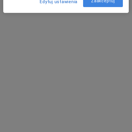
Zaakceptuj
Edytuj ustawienia
Specjalista nie oferuje umawiania online pod tym adresem.
Poproś o wizytę
Bezpieczne płatności
mgr Aleksandra Gucwa
·
Więcej
Psycholog
3 opinie
Adres
Online