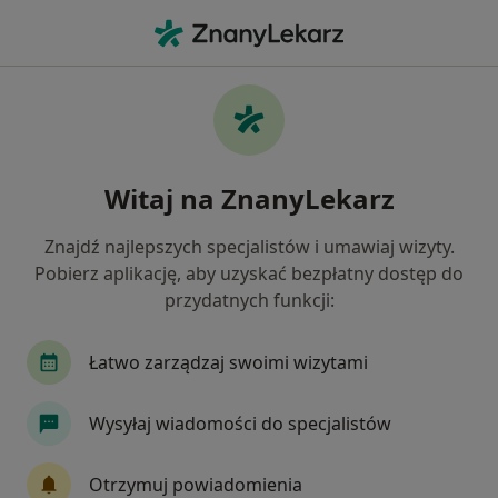
Me
Psycholog • Skierniewice, łódzkie
Filtry
Mapa
Polecani psycholodzy w Skierniewicach
Witaj na ZnanyLekarz
Jak działają wyniki wyszukiwania
Znajdź najlepszych specjalistów i umawiaj wizyty.
Pobierz aplikację, aby uzyskać bezpłatny dostęp do
przydatnych funkcji:
Łatwo zarządzaj swoimi wizytami
Wysyłaj wiadomości do specjalistów
Wyróżniony
Bezpieczne płatności
mgr Katarzyna Łoboda-Kędzia
Otrzymuj powiadomienia