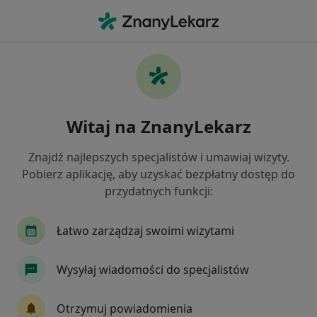
Me
Anoreksja • Błonie, mazowieckie
Filtry
• 1
Ubezpieczenie
Map
Anoreksja specjaliści w Błoniu
Witaj na ZnanyLekarz
Jak działają wyniki wyszukiwania
Znajdź najlepszych specjalistów i umawiaj wizyty.
Pobierz aplikację, aby uzyskać bezpłatny dostęp do
Jakiego specjalisty szukasz?
przydatnych funkcji:
Dietetyk
Psycholog
Psychoterapeuta
Łatwo zarządzaj swoimi wizytami
Wysyłaj wiadomości do specjalistów
Otrzymuj powiadomienia