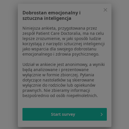
Dla pacjentów
Dobrostan emocjonalny i
sztuczna inteligencja
Lekarze
Placówki medyczne
Niniejsza ankieta, przygotowana przez
Pytania i odpowiedzi
zespół Patient Care Doctoralia, ma na celu
lepsze zrozumienie, w jaki sposób ludzie
Usługi i zabiegi
korzystają z narzędzi sztucznej inteligencji
Choroby
jako wsparcia dla swojego dobrostanu
Pomoc
emocjonalnego i zdrowia psychicznego.
Aplikacje mobilne
Udział w ankiecie jest anonimowy, a wyniki
Blog dla pacjentów
będą analizowane i prezentowane
wyłącznie w formie zbiorczej. Pytania
Dla profesjonalistów
dotyczące nastolatków są skierowane
wyłącznie do rodziców lub opiekunów
Cennik
prawnych. Nie zbieramy informacji
Dla lekarzy
bezpośrednio od osób niepełnoletnich.
Dla placówek medycznych
Noa Notes
nowość
Start survey
Baza wiedzy
Centrum Pomocy dla Specjalisty