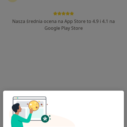
Nasza średnia ocena na App Store to 4.9 i 4.1 na
Bezpieczne płatności
Google Play Store
mgr Joanna Pluta
·
Więcej
Psycholog
92 opinie
Adres
Online
Gabriela Narutowicza 19/4, Błonie
•
Mapa
Błonie- Gabinet Psychologiczny Joanna Pluta
Konsultacja psychologiczna
170 zł
Specjalista nie oferuje umawiania online pod tym adresem.
Poproś o wizytę