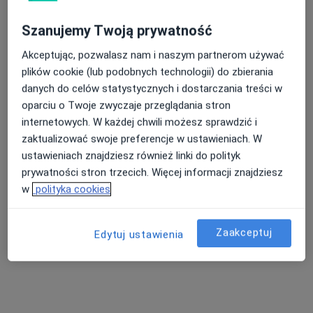
Szanujemy Twoją prywatność
Akceptując, pozwalasz nam i naszym partnerom używać
plików cookie (lub podobnych technologii) do zbierania
danych do celów statystycznych i dostarczania treści w
oparciu o Twoje zwyczaje przeglądania stron
mgr Edyta Krogulec
internetowych. W każdej chwili możesz sprawdzić i
·
Więcej
Psychoterapeuta
zaktualizować swoje preferencje w ustawieniach. W
33 opinie
ustawieniach znajdziesz również linki do polityk
prywatności stron trzecich. Więcej informacji znajdziesz
Adres
Online
w
polityka cookies
Zacisze 7f, Błonie
•
Mapa
Zaakceptuj
Edytuj ustawienia
Gabinet psychoterapii i hipnoterapii
Konsultacja psychologiczna
220 zł
Specjalista nie oferuje umawiania online pod tym adresem.
Poproś o wizytę