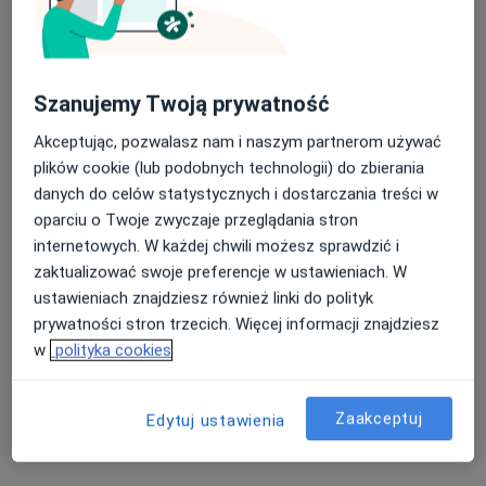
Szanujemy Twoją prywatność
Akceptując, pozwalasz nam i naszym partnerom używać
plików cookie (lub podobnych technologii) do zbierania
mgr Edyta Krogulec
danych do celów statystycznych i dostarczania treści w
·
Więcej
Psychoterapeuta
oparciu o Twoje zwyczaje przeglądania stron
33 opinie
internetowych. W każdej chwili możesz sprawdzić i
zaktualizować swoje preferencje w ustawieniach. W
Adres
Online
ustawieniach znajdziesz również linki do polityk
prywatności stron trzecich. Więcej informacji znajdziesz
Zacisze 7f, Błonie
•
Mapa
w
polityka cookies
Gabinet psychoterapii i hipnoterapii
Konsultacja psychologiczna
220 zł
Zaakceptuj
Edytuj ustawienia
Specjalista nie oferuje umawiania online pod tym adresem.
Poproś o wizytę