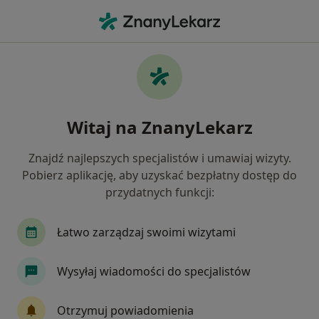
Me
Depresja • Błonie, mazowieckie
Filtry
• 1
Mapa
Depresja specjaliści w Błoniu
Witaj na ZnanyLekarz
Jak działają wyniki wyszukiwania
Znajdź najlepszych specjalistów i umawiaj wizyty.
Pobierz aplikację, aby uzyskać bezpłatny dostęp do
Jakiego specjalisty szukasz?
przydatnych funkcji:
Psycholog
Psychoterapeuta
Łatwo zarządzaj swoimi wizytami
Wysyłaj wiadomości do specjalistów
Otrzymuj powiadomienia