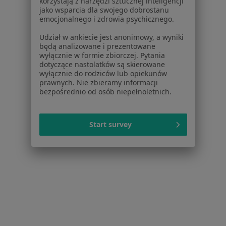
korzystają z narzędzi sztucznej inteligencji
Pytania i odpowiedzi
jako wsparcia dla swojego dobrostanu
Usługi i zabiegi
emocjonalnego i zdrowia psychicznego.
Choroby
Udział w ankiecie jest anonimowy, a wyniki
Pomoc
będą analizowane i prezentowane
Aplikacje mobilne
wyłącznie w formie zbiorczej. Pytania
dotyczące nastolatków są skierowane
Blog dla pacjentów
wyłącznie do rodziców lub opiekunów
prawnych. Nie zbieramy informacji
Dla profesjonalistów
bezpośrednio od osób niepełnoletnich.
Cennik
Dla lekarzy
Start survey
Dla placówek medycznych
Noa Notes
nowość
Baza wiedzy
Centrum Pomocy dla Specjalisty
Kontakt
ZnanyLekarz - Strona główna
ZnanyLekarz Sp. z o.o.
ul. Kolejowa 5/7