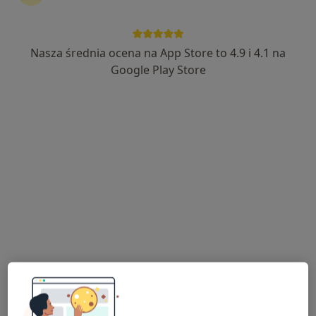
Nasza średnia ocena na App Store to 4.9 i 4.1 na
Bezpieczne płatności
Google Play Store
mgr Joanna Pluta
·
Więcej
Psycholog
92 opinie
Adres
Online
Gabriela Narutowicza 19/4, Błonie
•
Mapa
Błonie- Gabinet Psychologiczny Joanna Pluta
Konsultacja psychologiczna
170 zł
Specjalista nie oferuje umawiania online pod tym adresem.
Poproś o wizytę