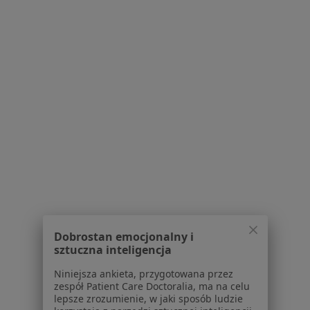
Serwis
Regulamin
Polityka prywatności pacjentów
Polityka prywatności profesjonalistów
Polityka prywatności dla profesjonalistów, których
dane pozyskaliśmy samodzielnie
Polityka cookies
Jak działają wyniki wyszukiwania
Dostępność
O nas
Praca
Rekrutujemy!
Partnerzy
Centrum prasowe
Kontakt
Dobrostan emocjonalny i
sztuczna inteligencja
Dla pacjentów
Niniejsza ankieta, przygotowana przez
Lekarze
zespół Patient Care Doctoralia, ma na celu
lepsze zrozumienie, w jaki sposób ludzie
Placówki medyczne