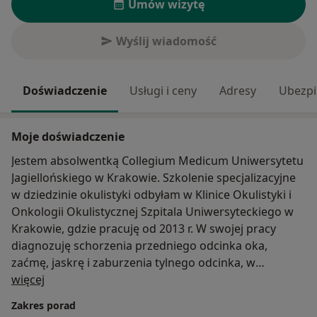
Umów wizytę
Wyślij wiadomość
Doświadczenie
Usługi i ceny
Adresy
Ubezpi
Moje doświadczenie
Jestem absolwentką Collegium Medicum Uniwersytetu
Jagiellońskiego w Krakowie. Szkolenie specjalizacyjne
w dziedzinie okulistyki odbyłam w Klinice Okulistyki i
Onkologii Okulistycznej Szpitala Uniwersyteckiego w
Krakowie, gdzie pracuję od 2013 r. W swojej pracy
diagnozuję schorzenia przedniego odcinka oka,
zaćmę, jaskrę i zaburzenia tylnego odcinka, w
O mnie
szczególności choroby zwyrodnieniowe i naczyniowe
więcej
siatkówki. Uczestniczę także w badaniach klinicznych
Zakres porad
oraz prowadzę programy lekowe. Wykonuję badania