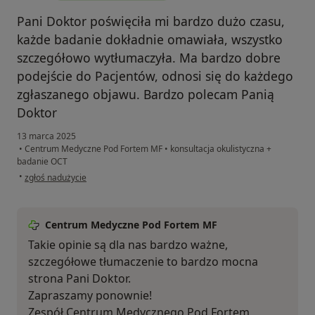
Pani Doktor poświęciła mi bardzo dużo czasu,
każde badanie dokładnie omawiała, wszystko
szczegółowo wytłumaczyła. Ma bardzo dobre
podejście do Pacjentów, odnosi się do każdego
zgłaszanego objawu. Bardzo polecam Panią
Doktor
13 marca 2025
•
Centrum Medyczne Pod Fortem MF
•
konsultacja okulistyczna +
badanie OCT
w opinii użytkownika KS
•
zgłoś nadużycie
Centrum Medyczne Pod Fortem MF
Takie opinie są dla nas bardzo ważne,
szczegółowe tłumaczenie to bardzo mocna
strona Pani Doktor.
Zapraszamy ponownie!
Zespół Centrum Medycznego Pod Fortem