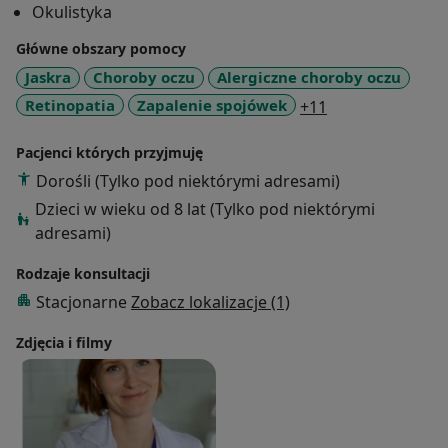
Okulistyka
diagnostyczne (OCT, angiografia fluoresceinowa) oraz
przeprowadzam leczenie (laseroterapia, iniekcje
Główne obszary pomocy
doszklistkowe, iniekcje okołogałkowe).
Jaskra
Choroby oczu
Alergiczne choroby oczu
a11y_sr_more_d
Retinopatia
Zapalenie spojówek
+11
Pacjenci których przyjmuję
Dorośli (Tylko pod niektórymi adresami)
Dzieci w wieku od 8 lat (Tylko pod niektórymi
adresami)
Rodzaje konsultacji
Stacjonarne
Zobacz lokalizacje (1)
Zdjęcia i filmy