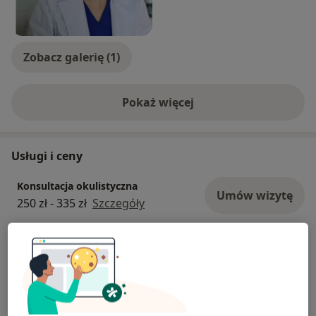
Zobacz galerię (1)
Pokaż więcej
o doświadczeniu
Usługi i ceny
Konsultacja okulistyczna
Umów wizytę
250 zł - 335 zł
Szczegóły
Konsultacja okulistyczna + badanie
OCT
Umów wizytę
350 zł
Szczegóły
Badanie Angio-OCT