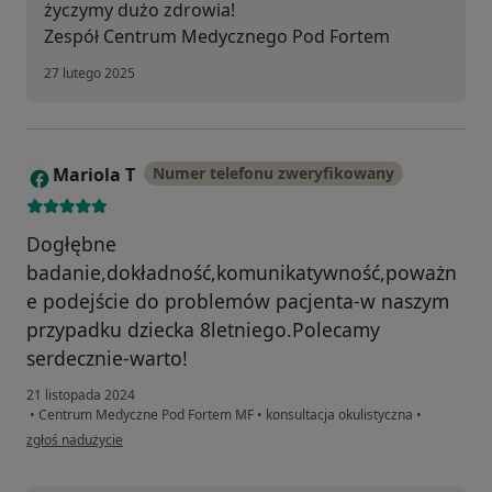
życzymy dużo zdrowia!
Zespół Centrum Medycznego Pod Fortem
27 lutego 2025
Mariola T
Numer telefonu zweryfikowany
M
Dogłębne
badanie,dokładność,komunikatywność,poważn
e podejście do problemów pacjenta-w naszym
przypadku dziecka 8letniego.Polecamy
serdecznie-warto!
21 listopada 2024
•
Centrum Medyczne Pod Fortem MF
•
konsultacja okulistyczna
•
w opinii użytkownika Mariola T
zgłoś nadużycie