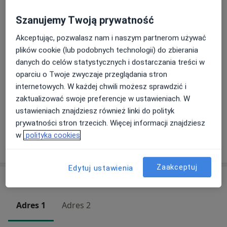
280 zł
Szczegóły
Szanujemy Twoją prywatność
Badanie OCT
Akceptując, pozwalasz nam i naszym partnerom używać
200 zł
Szczegóły
plików cookie (lub podobnych technologii) do zbierania
danych do celów statystycznych i dostarczania treści w
oparciu o Twoje zwyczaje przeglądania stron
Konsultacja okulistyczna + badanie lampą szczelinową
250 zł
Szczegóły
internetowych. W każdej chwili możesz sprawdzić i
zaktualizować swoje preferencje w ustawieniach. W
ustawieniach znajdziesz również linki do polityk
+ 4 usługi
prywatności stron trzecich. Więcej informacji znajdziesz
w
polityka cookies
W jaki sposób ustalane są ceny?
Zaakceptuj
Edytuj ustawienia
Adresy (2)
Adres 1
Adres 2