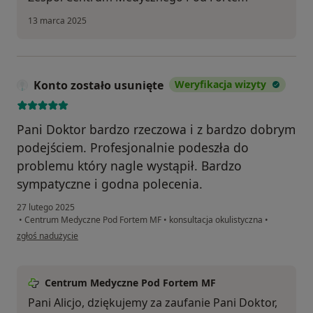
13 marca 2025
Konto zostało usunięte
Weryfikacja wizyty
Pani Doktor bardzo rzeczowa i z bardzo dobrym
podejściem. Profesjonalnie podeszła do
problemu który nagle wystąpił. Bardzo
sympatyczne i godna polecenia.
27 lutego 2025
•
Centrum Medyczne Pod Fortem MF
•
konsultacja okulistyczna
•
w opinii użytkownika Konto zostało usunięte
zgłoś nadużycie
Centrum Medyczne Pod Fortem MF
Pani Alicjo, dziękujemy za zaufanie Pani Doktor,