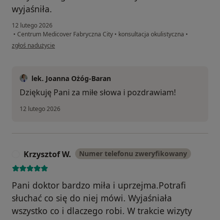
wyjaśniła.
12 lutego 2026
•
Centrum Medicover Fabryczna City
•
konsultacja okulistyczna
•
w opinii użytkownika AU
zgłoś nadużycie
lek. Joanna Ożóg-Baran
Dziękuję Pani za miłe słowa i pozdrawiam!
12 lutego 2026
Krzysztof W.
Numer telefonu zweryfikowany
K
Pani doktor bardzo miła i uprzejma.Potrafi
słuchać co się do niej mówi. Wyjaśniała
wszystko co i dlaczego robi. W trakcie wizyty