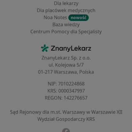
Dla lekarzy
Dla placówek medycznych
Noa Notes
nowość
Baza wiedzy
Centrum Pomocy dla Specjalisty
Kontakt
ZnanyLekarz - Strona główna
ZnanyLekarz Sp. z o.o.
ul. Kolejowa 5/7
01-217 Warszawa, Polska
NIP: ⁠7010224868
KRS: ⁠0000347997
REGON: ⁠142276657
Sąd Rejonowy dla m.st. Warszawy w Warszawie XII
Wydział Gospodarczy KRS
Facebook
otwiera się w nowej karcie