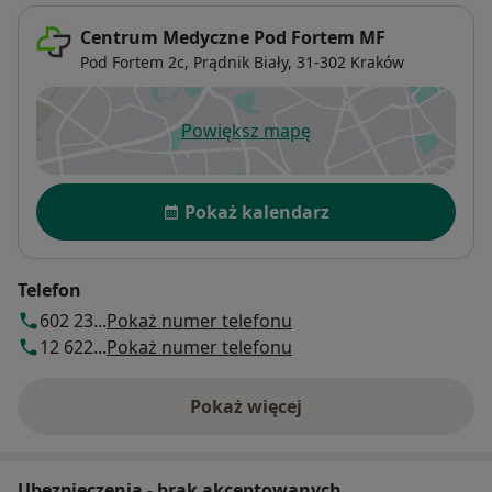
Centrum Medyczne Pod Fortem MF
Pod Fortem 2c,
Prądnik Biały
, 31-302
Kraków
Powiększ mapę
otwiera się w nowej karcie
Dostępność
Pokaż kalendarz
Telefon
602 23...
Pokaż numer telefonu
12 622...
Pokaż numer telefonu
Pokaż więcej
o adresie
Ubezpieczenia - brak akceptowanych