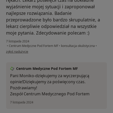
rękach. Lekarz poświęcił czas na dokładne
wyjaśnienie mojej sytuacji i zaproponował
najlepsze rozwiązania. Badanie
przeprowadzone było bardzo skrupulatnie, a
lekarz cierpliwie odpowiedział na wszystkie
moje pytania. Zdecydowanie polecam :)
7 listopada 2024
•
Centrum Medyczne Pod Fortem MF
•
konsultacja okulistyczna
•
w opinii użytkownika Monika
zgłoś nadużycie
Centrum Medyczne Pod Fortem MF
Pani Moniko-dziękujemy za wyczerpującą
opinie!Diziękujemy za poświęcony czas.
Pozdrawiamy!
Zespół Centrum Medycznego Pod Fortem
7 listopada 2024