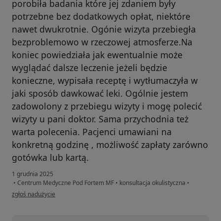
porobiła badania które jej zdaniem były
potrzebne bez dodatkowych opłat, niektóre
nawet dwukrotnie. Ogónie wizyta przebiegła
bezproblemowo w rzeczowej atmosferze.Na
koniec powiedziała jak ewentualnie może
wyglądać dalsze leczenie jeżeli będzie
konieczne, wypisała receptę i wytłumaczyła w
jaki sposób dawkować leki. Ogólnie jestem
zadowolony z przebiegu wizyty i mogę polecić
wizyty u pani doktor. Sama przychodnia też
warta polecenia. Pacjenci umawiani na
konkretną godzinę , możliwość zapłaty zarówno
gotówka lub kartą.
1 grudnia 2025
•
Centrum Medyczne Pod Fortem MF
•
konsultacja okulistyczna
•
w opinii użytkownika Krzysztof W.
zgłoś nadużycie