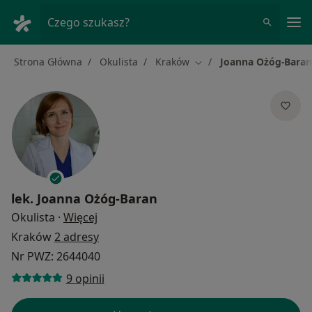
Me
Czego szukasz?
Strona Główna
Okulista
Kraków
Joanna Ożóg-Baran
Zmień miasto
lek.
Joanna Ożóg-Baran
O specjalizacjach
Okulista
·
Więcej
Kraków
2 adresy
Nr PWZ: 2644040
9 opinii