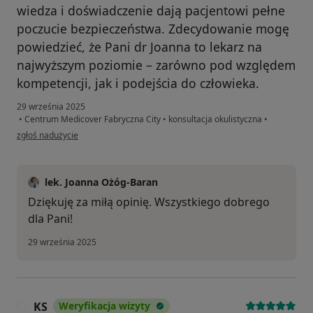
wiedza i doświadczenie dają pacjentowi pełne
poczucie bezpieczeństwa. Zdecydowanie mogę
powiedzieć, że Pani dr Joanna to lekarz na
najwyższym poziomie – zarówno pod względem
kompetencji, jak i podejścia do człowieka.
29 września 2025
•
Centrum Medicover Fabryczna City
•
konsultacja okulistyczna
•
w opinii użytkownika Maryla
zgłoś nadużycie
lek. Joanna Ożóg-Baran
Dziękuję za miłą opinię. Wszystkiego dobrego
dla Pani!
29 września 2025
KS
Weryfikacja wizyty
K