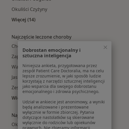
Okuliści Czyżyny
Więcej (14)
Więcej w kategorii: Okuliści w pobliżu
Najczęście leczone choroby
Choroby oczu w Krakowie
Dobrostan emocjonalny i
sztuczna inteligencja
Zapalenie spojówek w Krakowie
Niniejsza ankieta, przygotowana przez
Wady wzroku w Krakowie
zespół Patient Care Doctoralia, ma na celu
lepsze zrozumienie, w jaki sposób ludzie
Jaskra w Krakowie
korzystają z narzędzi sztucznej inteligencji
jako wsparcia dla swojego dobrostanu
Zespół suchego oka w Krakowie
emocjonalnego i zdrowia psychicznego.
Więcej (15)
Udział w ankiecie jest anonimowy, a wyniki
Więcej w kategorii: Najczęście leczone chorob
będą analizowane i prezentowane
wyłącznie w formie zbiorczej. Pytania
Najpopularniejsze ubezpieczenia
dotyczące nastolatków są skierowane
wyłącznie do rodziców lub opiekunów
Okuliści z Allianz w Krakowie
prawnych. Nie zbieramy informacji