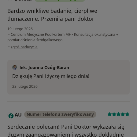
Bardzo wnikliwe badanie, cierpliwe
tlumaczenie. Przemila pani doktor
19 lutego 2026
•
Centrum Medyczne Pod Fortem MF
•
Konsultacja okulistyczna +
pomiar ciśnienia śródgałkowego
w opinii użytkownika Dorota
•
zgłoś nadużycie
lek. Joanna Ożóg-Baran
Dziękuję Pani i życzę miłego dnia!
23 lutego 2026
AU
Numer telefonu zweryfikowany
A
Serdecznie polecam! Pani Doktor wykazała się
dużym zaangażowaniem i wszystko dokładnie