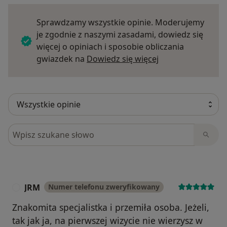
mięśniowo-powięziowy, Szkolenie rozszerzające
terapię punktów spustowych – dr J. Ciechomski,
Sprawdzamy wszystkie opinie. Moderujemy
• Zamknięty Weekend Naukowy PASE – Dysfunkcje
je zgodnie z naszymi zasadami, dowiedz się
czaszkowo-szyjne i czaszkowo-żuchwowe.
więcej o opiniach i sposobie obliczania
Diagnostyka i
Dowiedz się więce
gwiazdek na
Dowiedz się więcej
podejście do leczenia stawu skroniowo-żuchwowego;
prof. Mariano Rocabado,
• Kurs „BOC Training System – Moduł I ( Initial )”,
• „Wybrane aspekty diagnostyki i leczenia zespołów
bólowych kręgosłupa lędźwiowego” – certyfikat,
• Formy masażu i terapii manualnej w kosmetyce i
Szukaj w opiniach
leczeniu chorób – certyfikat,
• Aktywność fizyczna kobiet w ciąży – certyfikat,
• Rozstęp mięśnia prostego brzucha (DRA) – certyfikat,
• Suche igłowanie-medyczna akupunktura – moduł 1,
JRM
Numer telefonu zweryfikowany
J
Czym się zajmuję w fizjoterapii:
Znakomita specjalistka i przemiła osoba. Jeżeli,
• terapia ortopedyczna,
tak jak ja, na pierwszej wizycie nie wierzysz w
• terapia neurologiczna,