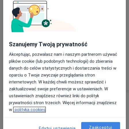
behawioralnej, racjonalną terapię zachowania, kurs z
Zakres porad
terapii Simontona oraz EEG – Biofeedback.
Psychologia kliniczna
Psychoonkologia
Moje obszary pracy to:
-problemy związane z bezpłodnością,
Główne obszary pomocy
-pomoc okołoporodowa,
Zaburzenia psychiczne
Szanujemy Twoją prywatność
-kryzysy życiowe, np. strata bliskich osób, choroba,
Depresja okołoporodowa/poporodowa
Depresja
Akceptując, pozwalasz nam i naszym partnerom używać
żałoba,
a11y_sr_more_diseases
Fobia społeczna
Kryzys
+45
plików cookie (lub podobnych technologii) do zbierania
-niskie poczucie własnej wartości,
danych do celów statystycznych i dostarczania treści w
-trudności w komunikacji, relacje,
oparciu o Twoje zwyczaje przeglądania stron
-konflikty, niezrozumienie,
Pokaż więcej
o doświadczeniu
internetowych. W każdej chwili możesz sprawdzić i
-nieumiejętność stawiania granic, brak asertywności,
zaktualizować swoje preferencje w ustawieniach. W
-stany emocjonalne: stres, depresja, smutek, obniżony
ustawieniach znajdziesz również linki do polityk
nastrój, napięcie, bezsilność, wstyd,
Usługi i ceny
prywatności stron trzecich. Więcej informacji znajdziesz
-nasilony lęk, nerwica, fobie, napady paniki, natrętne
w
polityka cookies
myśli,
Konsultacja psychologiczna
-insulinooporność,
180 zł
Szczegóły
-zaburzenia społeczne,
Zaakceptuj
Edytuj ustawienia