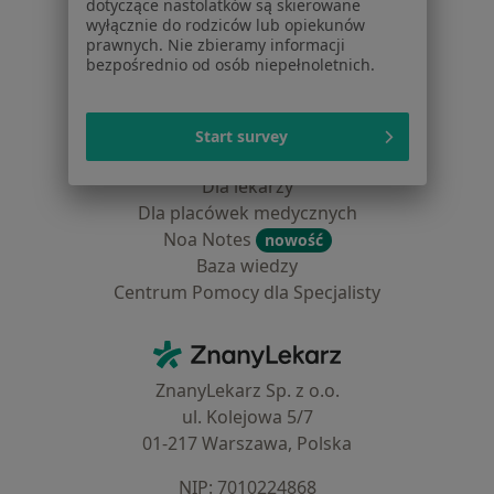
dotyczące nastolatków są skierowane
Pomoc
wyłącznie do rodziców lub opiekunów
prawnych. Nie zbieramy informacji
Aplikacje mobilne
bezpośrednio od osób niepełnoletnich.
Blog dla pacjentów
Dla profesjonalistów
Start survey
Cennik
Dla lekarzy
Dla placówek medycznych
Noa Notes
nowość
Baza wiedzy
Centrum Pomocy dla Specjalisty
Kontakt
ZnanyLekarz - Strona główna
ZnanyLekarz Sp. z o.o.
ul. Kolejowa 5/7
01-217 Warszawa, Polska
NIP: ⁠7010224868