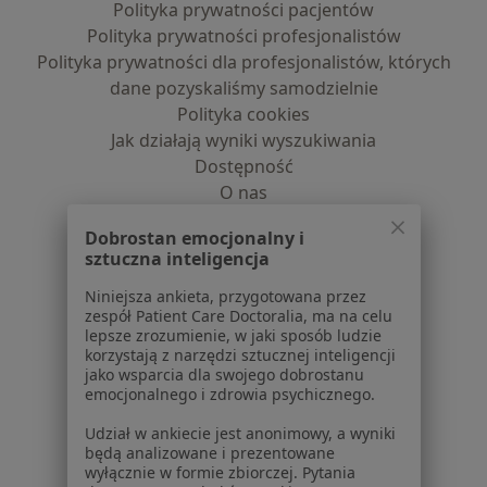
Polityka prywatności pacjentów
Polityka prywatności profesjonalistów
Polityka prywatności dla profesjonalistów, których
dane pozyskaliśmy samodzielnie
Polityka cookies
Jak działają wyniki wyszukiwania
Dostępność
O nas
Praca
Rekrutujemy!
Dobrostan emocjonalny i
Partnerzy
sztuczna inteligencja
Centrum prasowe
Kontakt
Niniejsza ankieta, przygotowana przez
zespół Patient Care Doctoralia, ma na celu
lepsze zrozumienie, w jaki sposób ludzie
Dla pacjentów
korzystają z narzędzi sztucznej inteligencji
jako wsparcia dla swojego dobrostanu
Lekarze
emocjonalnego i zdrowia psychicznego.
Placówki medyczne
Pytania i odpowiedzi
Udział w ankiecie jest anonimowy, a wyniki
będą analizowane i prezentowane
Usługi i zabiegi
wyłącznie w formie zbiorczej. Pytania
Choroby