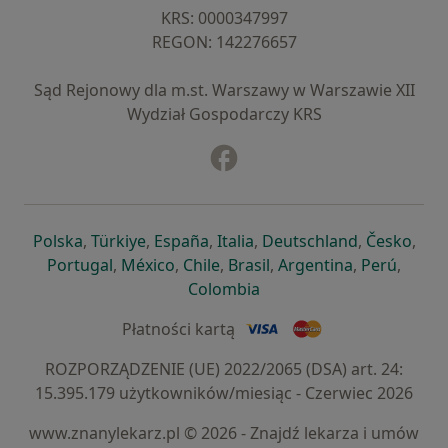
KRS: ⁠0000347997
REGON: ⁠142276657
Sąd Rejonowy dla m.st. Warszawy w Warszawie XII
Wydział Gospodarczy KRS
Facebook
otwiera się w nowej karcie
otwiera się w nowej karcie
otwiera się w nowej karcie
otwiera się w nowej karcie
otwiera się w nowej karci
otwiera się
otwi
Polska
,
Türkiye
,
España
,
Italia
,
Deutschland
,
Česko
,
otwiera się w nowej karcie
otwiera się w nowej karcie
otwiera się w nowej karcie
otwiera się w nowej kar
otwiera się 
otwier
Portugal
,
México
,
Chile
,
Brasil
,
Argentina
,
Perú
,
otwiera się w nowej karc
Colombia
Płatności kartą
ROZPORZĄDZENIE (UE) 2022/2065 (DSA) art. 24:
15.395.179 użytkowników/miesiąc - Czerwiec 2026
www.znanylekarz.pl © 2026 - Znajdź lekarza i umów