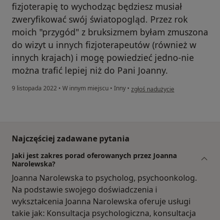
fizjoterapię to wychodząc będziesz musiał
• terapia onkologiczna,
zweryfikować swój światopogląd. Przez rok
• terapia stomatologiczna,
• terapia przeciwobrzękowa.
moich "przygód" z bruksizmem byłam zmuszona
do wizyt u innych fizjoterapeutów (również w
innych krajach) i mogę powiedzieć jedno-nie
można trafić lepiej niż do Pani Joanny.
w opinii użytkownika JRM
9 listopada 2022
•
W innym miejscu
•
Inny
•
zgłoś nadużycie
Najczęściej zadawane pytania
Jaki jest zakres porad oferowanych przez Joanna
Narolewska?
Joanna Narolewska to psycholog, psychoonkolog.
Na podstawie swojego doświadczenia i
wykształcenia Joanna Narolewska oferuje usługi
takie jak: Konsultacja psychologiczna, konsultacja