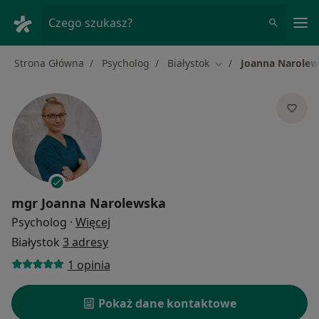
Me
Czego szukasz?
Strona Główna
Psycholog
Białystok
Joanna Narole
Zmień miasto
mgr
Joanna Narolewska
O specjalizacjach
Psycholog
·
Więcej
Białystok
3 adresy
1 opinia
Pokaż dane kontaktowe