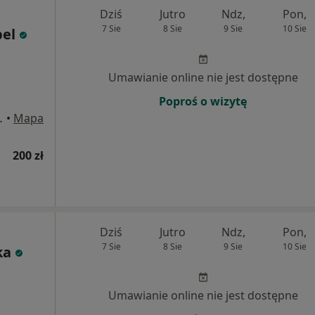
Dziś
Jutro
Ndz,
Pon,
7 Sie
8 Sie
9 Sie
10 Sie
el
Umawianie online nie jest dostępne
Poproś o wizytę
1 piętro, Białystok
•
Mapa
200 zł
Dziś
Jutro
Ndz,
Pon,
7 Sie
8 Sie
9 Sie
10 Sie
ka
Umawianie online nie jest dostępne