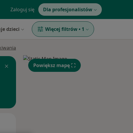
Zaloguj się
Dla profesjonalistów
je dzieci
Więcej filtrów
•
1
ukiwania
Powiększ mapę
Wt,
Śr,
Czw,
11 Sie
12 Sie
13 Sie