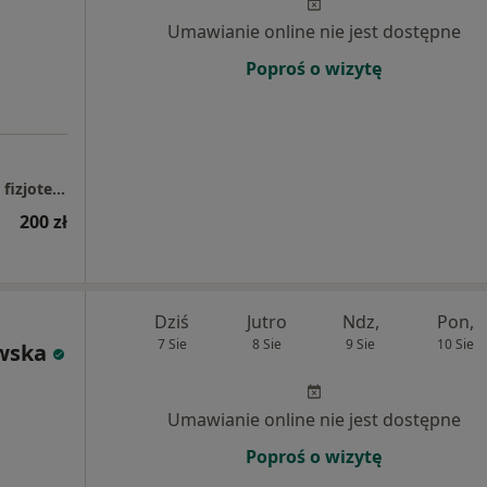
Umawianie online nie jest dostępne
Poproś o wizytę
Podlaskie Centrum Rehabilitacji ortopedia | fizjoterapia | trening
200 zł
Dziś
Jutro
Ndz,
Pon,
7 Sie
8 Sie
9 Sie
10 Sie
wska
Umawianie online nie jest dostępne
Poproś o wizytę