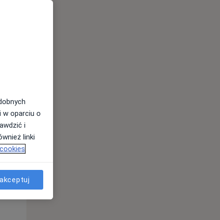
odobnych
i w oparciu o
awdzić i
wnież linki
 cookies
akceptuj
Wt,
Śr,
Czw,
11 Sie
12 Sie
13 Sie