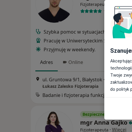
·
Więcej
Fizjoterapeuta
188 opinii
Szybka pomoc w sytuacjach awaryjnych
Pracuję w Uniwersyteckim Szpitalu Klin
Przyjmuję w weekendy.
Szanuje
Akceptując
Adres
Online
technologii
Twoje zwyc
ul. Gruntowa 9/1, Białystok
•
Mapa
zaktualizo
Łukasz Zalesko Fizjoterapia
do polityk 
Badanie i fizjoter
Bezpieczne płatności
mgr Anna Gajko
·
Więcej
Fizjoterapeuta