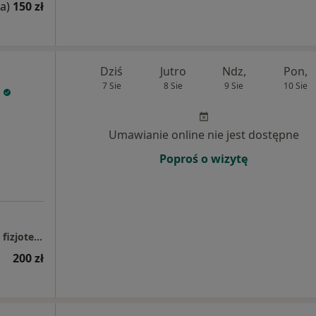
a)
150 zł
Dziś
Jutro
Ndz,
Pon,
7 Sie
8 Sie
9 Sie
10 Sie
Umawianie online nie jest dostępne
Poproś o wizytę
Podlaskie Centrum Rehabilitacji ortopedia | fizjoterapia | trening
200 zł