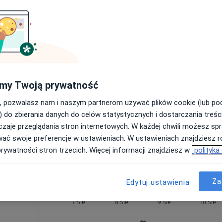
Umawianie online nie jest dostępne
Poproś o wizytę
.
icznym.
my Twoją prywatność
, pozwalasz nam i naszym partnerom używać plików cookie (lub p
) do zbierania danych do celów statystycznych i dostarczania treśc
zaje przeglądania stron internetowych. W każdej chwili możesz spr
wać swoje preferencje w ustawieniach. W ustawieniach znajdziesz ró
prywatności stron trzecich. Więcej informacji znajdziesz w
polityka
apia funkcjonalna w uszkodzeniach stawu kolanowego i barkowego
200 zł
Za
Edytuj ustawienia
Dziś
Jutro
Ndz,
Pon,
7 Sie
8 Sie
9 Sie
10 Sie