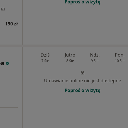
Poproś o wizytę
pa
190 zł
Dziś
Jutro
Ndz,
Pon,
7 Sie
8 Sie
9 Sie
10 Sie
ba
Umawianie online nie jest dostępne
Poproś o wizytę