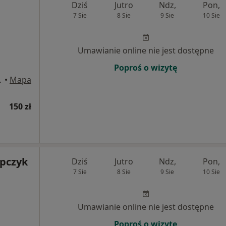
Dziś
Jutro
Ndz,
Pon,
7 Sie
8 Sie
9 Sie
10 Sie
Umawianie online nie jest dostępne
Poproś o wizytę
 Białystok
•
Mapa
150 zł
pczyk
Dziś
Jutro
Ndz,
Pon,
7 Sie
8 Sie
9 Sie
10 Sie
Umawianie online nie jest dostępne
Poproś o wizytę