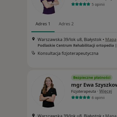
5 opinii
Adres 1
Adres 2
Warszawska 39/lok u8, Białystok
•
Mapa
Konsultacja fizjoterapeutyczna
Bezpieczne płatności
mgr Ewa Szyszko
·
Więcej
Fizjoterapeuta
6 opinii
Warszawska 39/lok u8, Białystok
•
Mapa