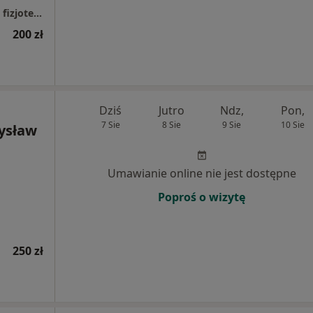
Podlaskie Centrum Rehabilitacji ortopedia | fizjoterapia | trening
200 zł
Dziś
Jutro
Ndz,
Pon,
7 Sie
8 Sie
9 Sie
10 Sie
mysław
Umawianie online nie jest dostępne
Poproś o wizytę
250 zł