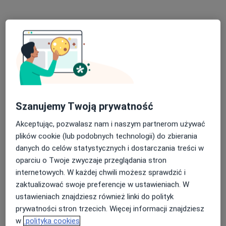
Konsultacja psychologiczna
200 zł
Specjalista nie oferuje umawiania online pod tym adresem.
Poproś o wizytę
Szanujemy Twoją prywatność
Akceptując, pozwalasz nam i naszym partnerom używać
plików cookie (lub podobnych technologii) do zbierania
danych do celów statystycznych i dostarczania treści w
mgr Krzysztof Pyc
oparciu o Twoje zwyczaje przeglądania stron
·
Więcej
Psychoterapeuta, Psycholog
internetowych. W każdej chwili możesz sprawdzić i
22 opinie
zaktualizować swoje preferencje w ustawieniach. W
ustawieniach znajdziesz również linki do polityk
Adres
Online
prywatności stron trzecich. Więcej informacji znajdziesz
w
polityka cookies