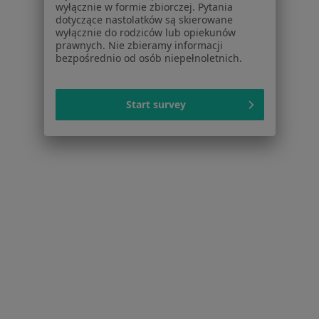
wyłącznie w formie zbiorczej. Pytania
dotyczące nastolatków są skierowane
Schorzenia w Białymstoku
wyłącznie do rodziców lub opiekunów
Choroby ginekologiczne w Białymstoku
prawnych. Nie zbieramy informacji
bezpośrednio od osób niepełnoletnich.
Menopauza w Białymstoku
Endometrioza w Białymstoku
Start survey
Mięśniaki macicy w Białymstoku
Zaburzenia miesiączkowania w Białymstoku
Więcej (15)
Więcej w kategorii: Schorzenia w Białymstoku
Bezsenność Specjaliści W Białymstoku