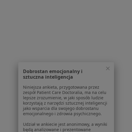
Centrum Psychoterapii i Coachingu Synergia
Konsultacja psychologiczna
200 zł
Specjalista nie oferuje umawiania online pod tym adresem.
Poproś o wizytę
1
2
3
4
5
6
8
Dobrostan emocjonalny i
Powiązane wyszukiwania
sztuczna inteligencja
W pobliżu Białegostoku
Niniejsza ankieta, przygotowana przez
zespół Patient Care Doctoralia, ma na celu
Bezsenność w Bielsku Podlaskim
lepsze zrozumienie, w jaki sposób ludzie
korzystają z narzędzi sztucznej inteligencji
Bezsenność w Wasilkowie
jako wsparcia dla swojego dobrostanu
emocjonalnego i zdrowia psychicznego.
Bezsenność w Kleosinie
Udział w ankiecie jest anonimowy, a wyniki
Bezsenność w
będą analizowane i prezentowane