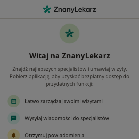
Me
Bezsenność • Białystok, podlaskie
Filtry
• 1
Ubezpieczenie
Map
Bezsenność specjaliści w Białymstoku
Witaj na ZnanyLekarz
Jak działają wyniki wyszukiwania
Znajdź najlepszych specjalistów i umawiaj wizyty.
Pobierz aplikację, aby uzyskać bezpłatny dostęp do
Jakiego specjalisty szukasz?
przydatnych funkcji:
Psycholog
Psychoterapeuta
Psycholog dz
Łatwo zarządzaj swoimi wizytami
Wysyłaj wiadomości do specjalistów
Otrzymuj powiadomienia