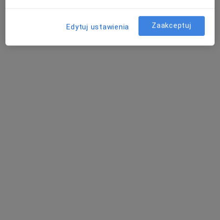
Św. Rocha 10, Białystok
•
Mapa
Gabinet Pragnień
Zaakceptuj
Edytuj ustawienia
Konsultacja psychoterapeutyczna
170 zł
Specjalista nie oferuje umawiania online pod tym adresem.
Poproś o wizytę
mgr Agnieszka Fiedoruk
·
Więcej
Psychoterapeuta, Psycholog
26 opinii