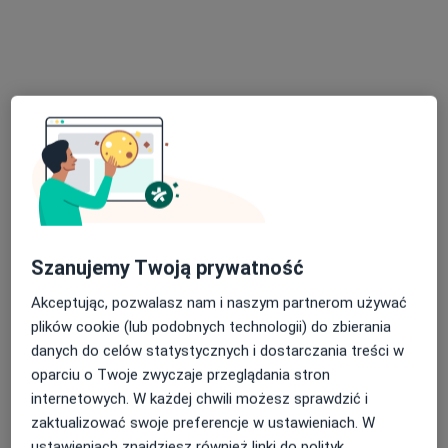
Zwycięstwa 8/lok. 403, Białystok
•
Mapa
Twoja Przestrzeń-Gabinet Psychologiczny Marlena Marcinkiewicz
Konsultacja psychologiczna
190 zł
Specjalista nie oferuje umawiania online pod tym adresem.
Poproś o wizytę
Szanujemy Twoją prywatność
Akceptując, pozwalasz nam i naszym partnerom używać
plików cookie (lub podobnych technologii) do zbierania
danych do celów statystycznych i dostarczania treści w
oparciu o Twoje zwyczaje przeglądania stron
internetowych. W każdej chwili możesz sprawdzić i
Bezpieczne płatności
Skupienie na pacjencie
zaktualizować swoje preferencje w ustawieniach. W
mgr Kamil Załuska
ustawieniach znajdziesz również linki do polityk