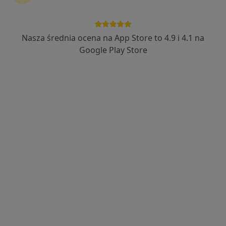
Nasza średnia ocena na App Store to 4.9 i 4.1 na
Google Play Store
Bezpieczne płatności
lek. Piotr Łapiński
·
Więcej
Psychiatra
236 opinii
Popularny specjalista: pacjenci chętnie płacą
online
Adres
Online
M. Curie - Skłodowskiej 3 lok. 110, Białystok
•
Mapa
Prywatny Gabinet Psychiatryczny Piotr Łapiński
Konsultacja psychiatryczna (kolejna wizyta)
250 zł
Specjalista nie oferuje umawiania online pod tym adresem.