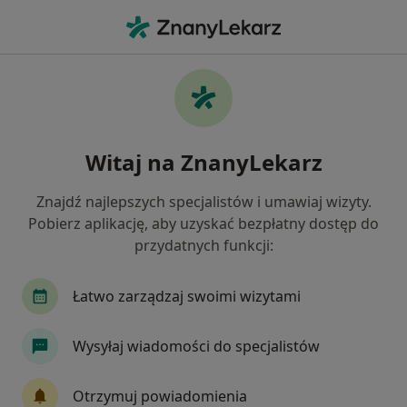
Me
Niskie Poczucie Własnej Wartości • Białystok, podlaskie
Filtry
• 1
Ubezpieczenie
Map
Niskie poczucie własnej wartości specjaliści
Witaj na ZnanyLekarz
w Białymstoku
Jak działają wyniki wyszukiwania
Znajdź najlepszych specjalistów i umawiaj wizyty.
Pobierz aplikację, aby uzyskać bezpłatny dostęp do
przydatnych funkcji:
Jakiego specjalisty szukasz?
Psycholog
Psychoterapeuta
Psycholog dz
Łatwo zarządzaj swoimi wizytami
Wysyłaj wiadomości do specjalistów
Otrzymuj powiadomienia