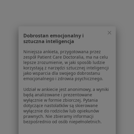
Poproś o wizytę
1
2
3
4
5
6
8
Dobrostan emocjonalny i
sztuczna inteligencja
Powiązane wyszukiwania
Niniejsza ankieta, przygotowana przez
zespół Patient Care Doctoralia, ma na celu
W pobliżu Białegostoku
lepsze zrozumienie, w jaki sposób ludzie
korzystają z narzędzi sztucznej inteligencji
Niskie poczucie własnej wartości w Bielsku
jako wsparcia dla swojego dobrostanu
Podlaskim
emocjonalnego i zdrowia psychicznego.
Niskie poczucie własnej wartości w Hajnówce
Udział w ankiecie jest anonimowy, a wyniki
będą analizowane i prezentowane
Niskie poczucie własnej wartości w Kleosinie
wyłącznie w formie zbiorczej. Pytania
dotyczące nastolatków są skierowane
Niskie poczucie własnej wartości w
wyłącznie do rodziców lub opiekunów
prawnych. Nie zbieramy informacji
bezpośrednio od osób niepełnoletnich.
Schorzenia w Białymstoku
Choroby wieku dziecięcego w Białymstoku