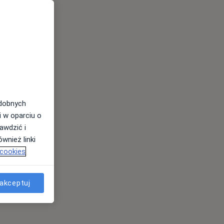
odobnych
i w oparciu o
awdzić i
wnież linki
 cookies
akceptuj