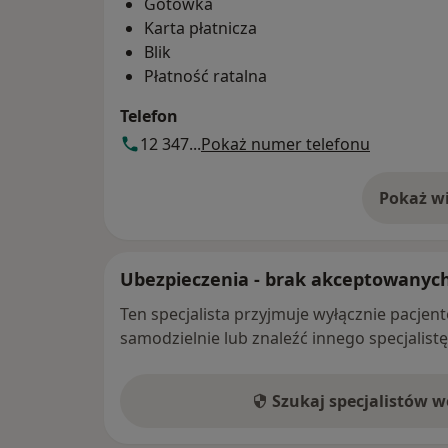
Gotówka
Karta płatnicza
Blik
Płatność ratalna
Telefon
12 347...
Pokaż numer telefonu
Pokaż wi
o 
Ubezpieczenia - brak akceptowanyc
Ten specjalista przyjmuje wyłącznie pacje
samodzielnie lub znaleźć innego specjalist
Szukaj specjalistów 