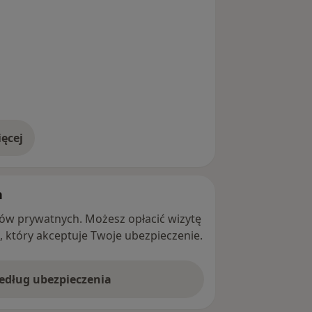
ęcej
adresie
h
ntów prywatnych. Możesz opłacić wizytę
ę, który akceptuje Twoje ubezpieczenie.
według ubezpieczenia