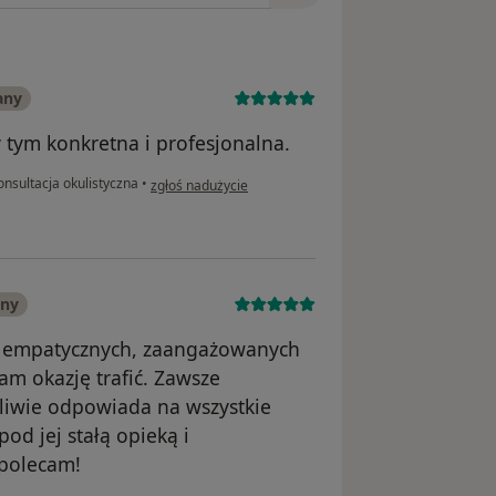
any
y tym konkretna i profesjonalna.
w opinii użytkownika Krystyna
nsultacja okulistyczna
•
zgłoś nadużycie
any
ej empatycznych, zaangażowanych
am okazję trafić. Zawsze
pliwie odpowiada na wszystkie
od jej stałą opieką i
polecam!