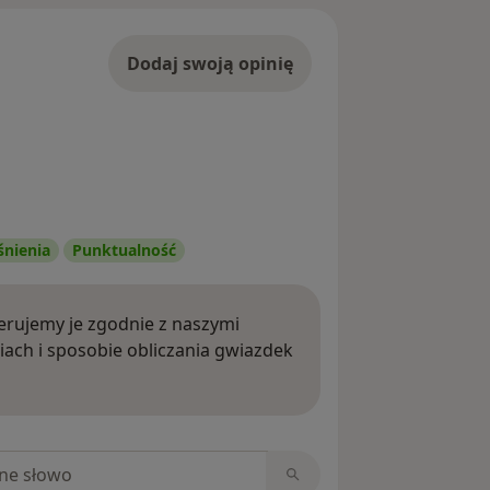
Dodaj swoją opinię
śnienia
Punktualność
rujemy je zgodnie z naszymi
iach i sposobie obliczania gwiazdek
ięcej o opiniach
niach