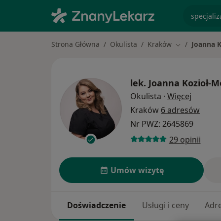
specjaliz
Strona Główna
Okulista
Kraków
Joanna 
Zmień miasto
lek.
Joanna Kozioł-M
O specja
Okulista
·
Więcej
Kraków
6 adresów
Nr PWZ: 2645869
29 opinii
Umów wizytę
Doświadczenie
Usługi i ceny
Adr