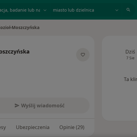
acja, badanie lub nazwisko
miasto lub dzielnica
Kozioł-Moszczyńska
oszczyńska
Dziś
7 Sie
lizacjach
Ta kl
Wyślij wiadomość
esy
Ubezpieczenia
Opinie (29)