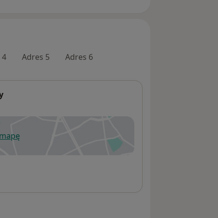
 4
Adres 5
Adres 6
y
 mapę
wiera się w nowej karcie