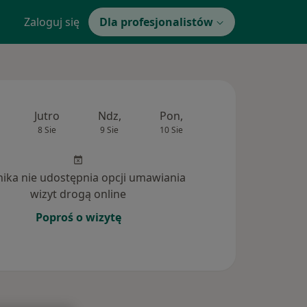
Zaloguj się
Dla profesjonalistów
Jutro
Ndz,
Pon,
Wt,
Śr,
8 Sie
9 Sie
10 Sie
11 Sie
12 Si
inika nie udostępnia opcji umawiania
wizyt drogą online
Poproś o wizytę