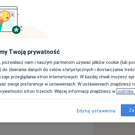
 wykonywana jest jedynie w placówce:
racy, badań kierowców oraz doboru
my Twoją prywatność
, pozwalasz nam i naszym partnerom używać plików cookie (lub p
) do zbierania danych do celów statystycznych i dostarczania treśc
ollegium Medicum Uniwersytetu
zaje przeglądania stron internetowych. W każdej chwili możesz spr
alizacyjne odbyła w Szpitalu
wać swoje preferencje w ustawieniach. W ustawieniach znajdziesz ró
ie oraz w Oddziale Klinicznym
prywatności stron trzecich. Więcej informacji znajdziesz w
polityka
ala Uniwersyteckiego w Krakowie. W
W latach 2013 - 2021 pracowała w
Okulistycznej Szpitala
Za
Edytuj ustawienia
ała się glównie onkologią
umiejętności i poszerza wiedzę na
h. Do głównych zainteresowań należy