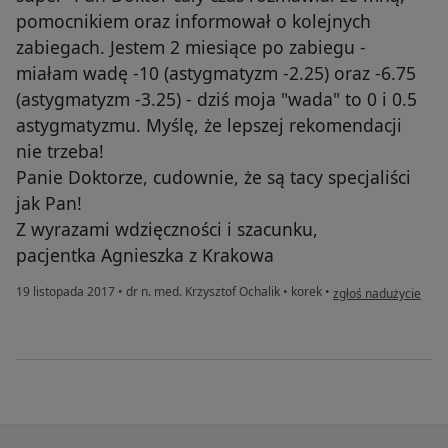
pomocnikiem oraz informował o kolejnych
zabiegach. Jestem 2 miesiące po zabiegu -
miałam wadę -10 (astygmatyzm -2.25) oraz -6.75
(astygmatyzm -3.25) - dziś moja "wada" to 0 i 0.5
astygmatyzmu. Myślę, że lepszej rekomendacji
nie trzeba!
Panie Doktorze, cudownie, że są tacy specjaliści
jak Pan!
Z wyrazami wdzięczności i szacunku,
pacjentka Agnieszka z Krakowa
w opinii użytkownika
19 listopada 2017
•
dr n. med. Krzysztof Ochalik
•
korek
•
zgłoś nadużycie