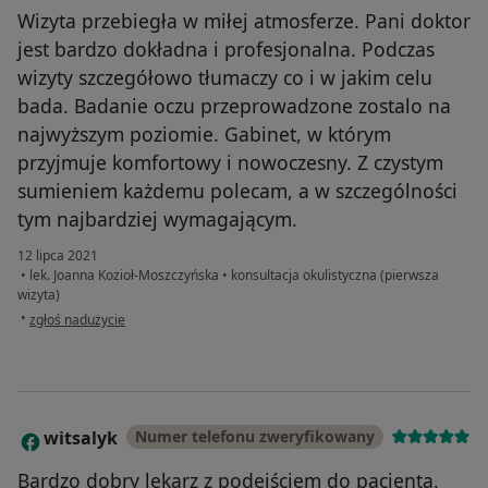
Wizyta przebiegła w miłej atmosferze. Pani doktor
jest bardzo dokładna i profesjonalna. Podczas
wizyty szczegółowo tłumaczy co i w jakim celu
bada. Badanie oczu przeprowadzone zostalo na
najwyższym poziomie. Gabinet, w którym
przyjmuje komfortowy i nowoczesny. Z czystym
sumieniem każdemu polecam, a w szczególności
tym najbardziej wymagającym.
12 lipca 2021
•
lek. Joanna Kozioł-Moszczyńska
•
konsultacja okulistyczna (pierwsza
wizyta)
w opinii użytkownika M. D
•
zgłoś nadużycie
witsalyk
Numer telefonu zweryfikowany
W
Bardzo dobry lekarz z podejściem do pacjenta.