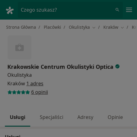
Me
Czego szukasz?
Strona Główna
Placówki
Okulistyka
Kraków
Kr
Zmień miasto
Zmień m
Krakowskie Centrum Okulistyki Optica
Okulistyka
Kraków
1 adres
6 opinii
Usługi
Specjaliści
Adresy
Opinie
Usługi