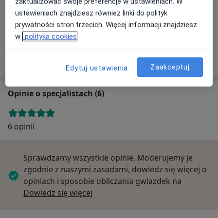
Powiększ mapę
zaktualizować swoje preferencje w ustawieniach. W
ustawieniach znajdziesz również linki do polityk
prywatności stron trzecich. Więcej informacji znajdziesz
w
polityka cookies
Krakowskie Centrum Okulistyki Optica
Henryka Wieniawskiego 62, 31-436 Kraków
Zaakceptuj
Edytuj ustawienia
Opinie o specjalistach (6)
6 opinii
Sprawdzamy wszystkie opinie. Moderujemy je
zgodnie z naszymi zasadami, dowiedz się więcej o
opiniach i sposobie obliczania gwiazdek na
Dowiedz się więcej o opiniach
Dowiedz się więcej