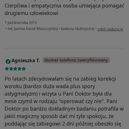
Cierpliwa i empatyczma osoba umiejąca pomagać
drugiemu człowiekowi
7 października 2019
w opinii użytkownik
•
lek. Joanna Kozioł-Moszczyńska
•
badania okulistyczne
•
zgłoś nadużycie
Agnieszka T.
Numer telefonu zweryfikowany
A
Po latach zdecydowałam się na zabieg korekcji
wzroku (bardzo duża wada plus spory
astygmatyzm) i wizyta u Pani Doktor była dla
mnie czymś w rodzaju "operować czy nie". Pani
Doktor po bardzo dokładnym badaniu potrafiła w
jakiś magiczny sposób dać mi tyle spokoju, że
poddając się zabiegowi 2 dni później obeszło się