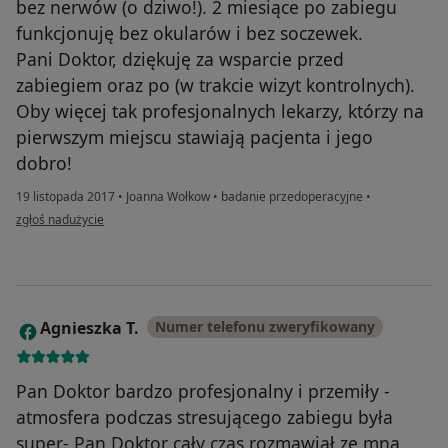
bez nerwów (o dziwo!). 2 miesiące po zabiegu
funkcjonuję bez okularów i bez soczewek.
Pani Doktor, dziękuję za wsparcie przed
zabiegiem oraz po (w trakcie wizyt kontrolnych).
Oby więcej tak profesjonalnych lekarzy, którzy na
pierwszym miejscu stawiają pacjenta i jego
dobro!
19 listopada 2017
•
Joanna Wołkow
•
badanie przedoperacyjne
•
w opinii użytkownika Agnieszka T.
zgłoś nadużycie
Agnieszka T.
Numer telefonu zweryfikowany
A
Pan Doktor bardzo profesjonalny i przemiły -
atmosfera podczas stresującego zabiegu była
super- Pan Doktor cały czas rozmawiał ze mną,