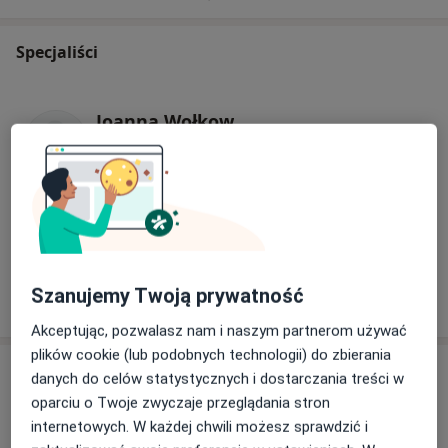
Specjaliści
Joanna Wołkow
Okulista
4 opinie
lek. Joanna Kozioł-Moszczyńska
Okulista
29 opinii
Szanujemy Twoją prywatność
Akceptując, pozwalasz nam i naszym partnerom używać
plików cookie (lub podobnych technologii) do zbierania
Adres
danych do celów statystycznych i dostarczania treści w
oparciu o Twoje zwyczaje przeglądania stron
internetowych. W każdej chwili możesz sprawdzić i