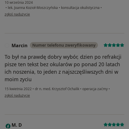
10 września 2024
•
lek. Joanna Kozioł-Moszczyńska
•
konsultacja okulistyczna
•
w opinii użytkownika Diana D
zgłoś nadużycie
Marcin
Numer telefonu zweryfikowany
M
To był na prawdę dobry wybór, dzien po refrakcji
pisze ten tekst bez okularów po ponad 20 latach
ich noszenia, to jeden z najszczęśliwszych dni w
moim zyciu
15 kwietnia 2022
•
dr n. med. Krzysztof Ochalik
•
operacja zaćmy
•
w opinii użytkownika Marcin
zgłoś nadużycie
M. D
M