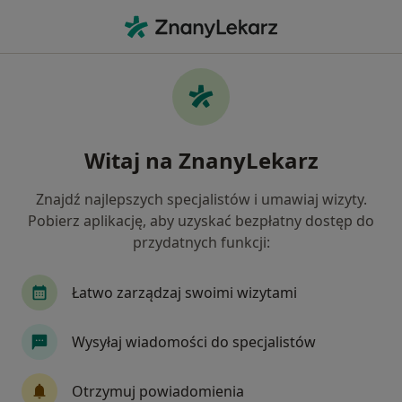
Me
Konsultacja Okulistyczna - Kwalifikacja Do Zabiegu • Kraków, małopolskie
Filtry
• 1
Mapa
Konsultacja okulistyczna - kwalifikacja do
Witaj na ZnanyLekarz
zabiegu specjaliści w Krakowie
Jak działają wyniki wyszukiwania
Znajdź najlepszych specjalistów i umawiaj wizyty.
Pobierz aplikację, aby uzyskać bezpłatny dostęp do
przydatnych funkcji:
Jakiego specjalisty szukasz?
Okulista
Neurolog
Ginekolog
Fizjot
Łatwo zarządzaj swoimi wizytami
Wysyłaj wiadomości do specjalistów
Otrzymuj powiadomienia