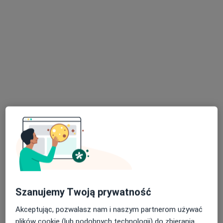
lek. Małgorzata Orska
·
Więcej
Okulista
34 opinie
Kątowa 10, Kraków
•
Mapa
COMO Centrum Okulistyki
Konsultacja okulistyczna - kwalifikacja do zabiegu
800 zł
Specjalista nie oferuje umawiania online pod tym adresem.
Poproś o wizytę
Szanujemy Twoją prywatność
Akceptując, pozwalasz nam i naszym partnerom używać
plików cookie (lub podobnych technologii) do zbierania