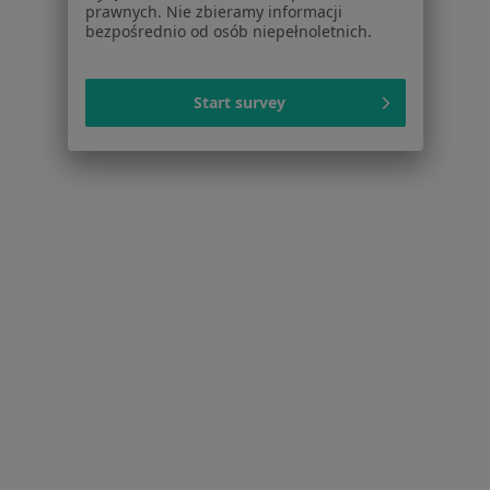
Centrum prasowe
prawnych. Nie zbieramy informacji
Kontakt
bezpośrednio od osób niepełnoletnich.
Dla pacjentów
Start survey
Lekarze
Placówki medyczne
Pytania i odpowiedzi
Usługi i zabiegi
Choroby
Pomoc
Aplikacje mobilne
Blog dla pacjentów
Dla profesjonalistów
Cennik
Dla lekarzy
Dla placówek medycznych
Noa Notes
nowość
Baza wiedzy