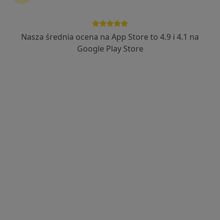
Nasza średnia ocena na App Store to 4.9 i 4.1 na
dr n. med. Michał Orski
Google Play Store
·
Więcej
Okulista
484 opinie
Kątowa 10, Kraków
•
Mapa
COMO Centrum Okulistyki
Konsultacja okulistyczna - kwalifikacja do zabiegu
800 zł
Specjalista nie oferuje umawiania online pod tym adresem.
Poproś o wizytę