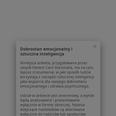
Kraków
Serwis
Regulamin
Dobrostan emocjonalny i
sztuczna inteligencja
Polityka prywatności pacjentów
Polityka prywatności profesjonalistów
Niniejsza ankieta, przygotowana przez
Polityka prywatności dla profesjonalistów, których
zespół Patient Care Doctoralia, ma na celu
lepsze zrozumienie, w jaki sposób ludzie
dane pozyskaliśmy samodzielnie
korzystają z narzędzi sztucznej inteligencji
Polityka cookies
jako wsparcia dla swojego dobrostanu
Jak działają wyniki wyszukiwania
emocjonalnego i zdrowia psychicznego.
Dostępność
Udział w ankiecie jest anonimowy, a wyniki
O nas
będą analizowane i prezentowane
Praca
Rekrutujemy!
wyłącznie w formie zbiorczej. Pytania
dotyczące nastolatków są skierowane
Partnerzy
wyłącznie do rodziców lub opiekunów