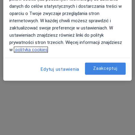
danych do celów statystycznych i dostarczania treści w
oparciu o Twoje zwyczaje przeglądania stron
internetowych. W każdej chwili możesz sprawdzić i
lek. Joanna Kozioł-Moszczyńska
zaktualizować swoje preferencje w ustawieniach. W
·
Więcej
Okulista
ustawieniach znajdziesz również linki do polityk
29 opinii
prywatności stron trzecich. Więcej informacji znajdziesz
w
polityka cookies
Adres 1
Adres 2
Adres 3
Zaakceptuj
Edytuj ustawienia
Aleja Pokoju 5, Kraków
•
Mapa
PROFEMED Kraków
Konsultacja okulistyczna - kwalifikacja do zabiegu
od 200 zł
Specjalista nie oferuje umawiania online pod tym adresem.
Poproś o wizytę