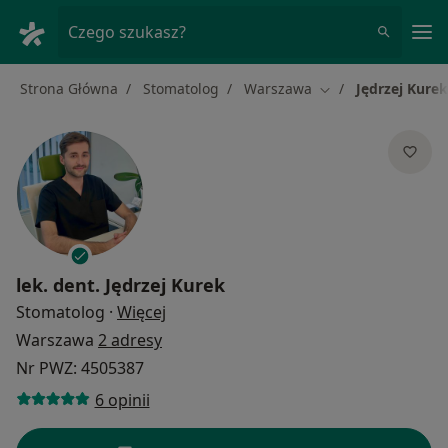
Me
Czego szukasz?
Strona Główna
Stomatolog
Warszawa
Jędrzej Kurek
Zmień miasto
lek. dent.
Jędrzej Kurek
O specjalizacjach
Stomatolog
·
Więcej
Warszawa
2 adresy
Nr PWZ: 4505387
6 opinii