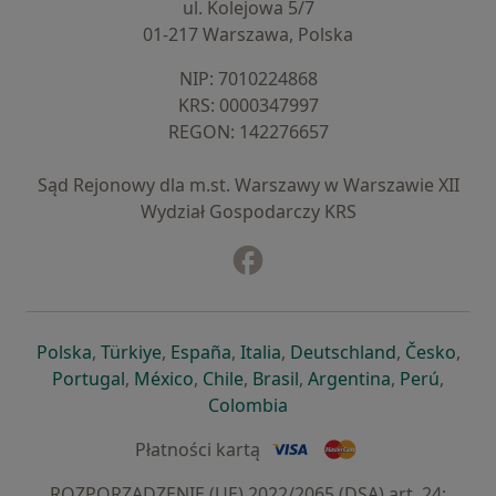
ul. Kolejowa 5/7
01-217 Warszawa, Polska
NIP: ⁠7010224868
KRS: ⁠0000347997
REGON: ⁠142276657
Sąd Rejonowy dla m.st. Warszawy w Warszawie XII
Wydział Gospodarczy KRS
Facebook
otwiera się w nowej karcie
otwiera się w nowej karcie
otwiera się w nowej karcie
otwiera się w nowej karcie
otwiera się w nowej karci
otwiera się
otwi
Polska
,
Türkiye
,
España
,
Italia
,
Deutschland
,
Česko
,
otwiera się w nowej karcie
otwiera się w nowej karcie
otwiera się w nowej karcie
otwiera się w nowej kar
otwiera się 
otwier
Portugal
,
México
,
Chile
,
Brasil
,
Argentina
,
Perú
,
otwiera się w nowej karc
Colombia
Płatności kartą
ROZPORZĄDZENIE (UE) 2022/2065 (DSA) art. 24: