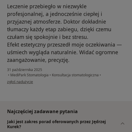
Leczenie przebiegło w niezwykle
profesjonalnej, a jednocześnie ciepłej i
przyjaznej atmosferze. Doktor dokładnie
tłumaczy każdy etap zabiegu, dzięki czemu
czułam się spokojnie i bez stresu.
Efekt estetyczny przeszedł moje oczekiwania —
uśmiech wygląda naturalnie. Widać ogromne
zaangażowanie, precyzję.
31 października 2025
•
MediPark Stomatologia
•
Konsultacja stomatologiczna
•
w opinii użytkownika Konto zostało usunięte
zgłoś nadużycie
Najczęściej zadawane pytania
Jaki jest zakres porad oferowanych przez Jędrzej
Kurek?