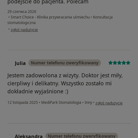
podejście do pacjenta. Polecam
29 czerwca 2026
•
Smart Choice - Klinika przywracania uśmiechu
•
Konsultacja
stomatologiczna
w opinii użytkownika J.P
•
zgłoś nadużycie
Julia
Numer telefonu zweryfikowany
J
Jestem zadowolona z wizyty. Doktor jest miły,
cierpliwy i delikatny. Wszystko zostało mi
dokładnie wyjaśnione :)
w opinii użytkownika Julia
12 listopada 2025
•
MediPark Stomatologia
•
Inny
•
zgłoś nadużycie
Aleksandra
Numer telefonu zweryfikowany
A