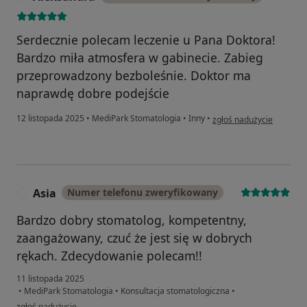
Serdecznie polecam leczenie u Pana Doktora!
Bardzo miła atmosfera w gabinecie. Zabieg
przeprowadzony bezboleśnie. Doktor ma
naprawdę dobre podejście
w opinii użytkownika Ale
12 listopada 2025
•
MediPark Stomatologia
•
Inny
•
zgłoś nadużycie
Asia
Numer telefonu zweryfikowany
A
Bardzo dobry stomatolog, kompetentny,
zaangażowany, czuć że jest się w dobrych
rękach. Zdecydowanie polecam!!
11 listopada 2025
•
MediPark Stomatologia
•
Konsultacja stomatologiczna
•
w opinii użytkownika Asia
zgłoś nadużycie