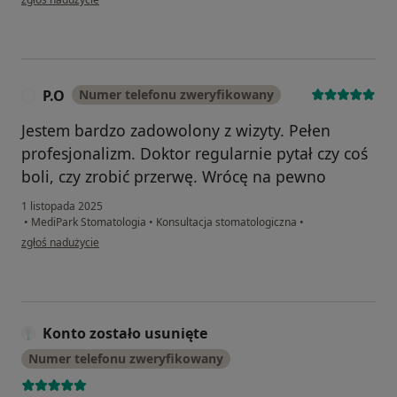
P.O
Numer telefonu zweryfikowany
P
Jestem bardzo zadowolony z wizyty. Pełen
profesjonalizm. Doktor regularnie pytał czy coś
boli, czy zrobić przerwę. Wrócę na pewno
1 listopada 2025
•
MediPark Stomatologia
•
Konsultacja stomatologiczna
•
w opinii użytkownika P.O
zgłoś nadużycie
Konto zostało usunięte
Numer telefonu zweryfikowany