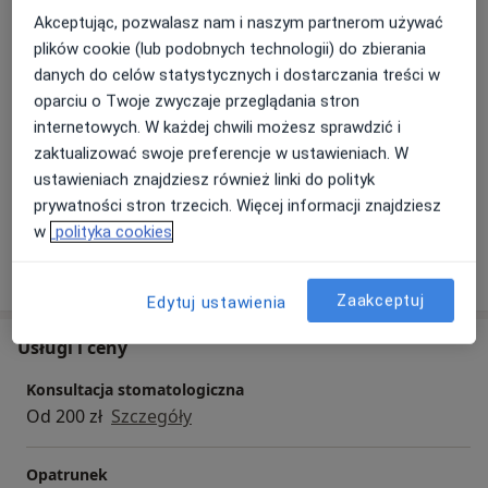
Akceptując, pozwalasz nam i naszym partnerom używać
Główne obszary pomocy
plików cookie (lub podobnych technologii) do zbierania
Afta
Ból stawu skroniowo-żuchwowego
danych do celów statystycznych i dostarczania treści w
a11y_sr_mo
Ból zęba
Bruksizm
Choroby dziąseł
+19
oparciu o Twoje zwyczaje przeglądania stron
internetowych. W każdej chwili możesz sprawdzić i
Pacjenci których przyjmuję
zaktualizować swoje preferencje w ustawieniach. W
Dorośli (Tylko pod niektórymi adresami)
ustawieniach znajdziesz również linki do polityk
Dzieci (Tylko pod niektórymi adresami)
prywatności stron trzecich. Więcej informacji znajdziesz
w
polityka cookies
Pokaż więcej
o doświadczeniu
Zaakceptuj
Edytuj ustawienia
Usługi i ceny
Konsultacja stomatologiczna
Od 200 zł
Szczegóły
Opatrunek