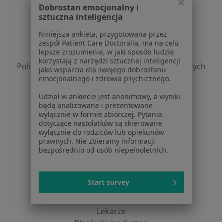
Dobrostan emocjonalny i
Serwis
sztuczna inteligencja
Regulamin
Niniejsza ankieta, przygotowana przez
Polityka prywatności pacjentów
zespół Patient Care Doctoralia, ma na celu
lepsze zrozumienie, w jaki sposób ludzie
Polityka prywatności profesjonalistów
korzystają z narzędzi sztucznej inteligencji
Polityka prywatności dla profesjonalistów, których
jako wsparcia dla swojego dobrostanu
dane pozyskaliśmy samodzielnie
emocjonalnego i zdrowia psychicznego.
Polityka cookies
Udział w ankiecie jest anonimowy, a wyniki
Jak działają wyniki wyszukiwania
będą analizowane i prezentowane
Dostępność
wyłącznie w formie zbiorczej. Pytania
dotyczące nastolatków są skierowane
O nas
wyłącznie do rodziców lub opiekunów
Praca
Rekrutujemy!
prawnych. Nie zbieramy informacji
Partnerzy
bezpośrednio od osób niepełnoletnich.
Centrum prasowe
Kontakt
Start survey
Dla pacjentów
Lekarze