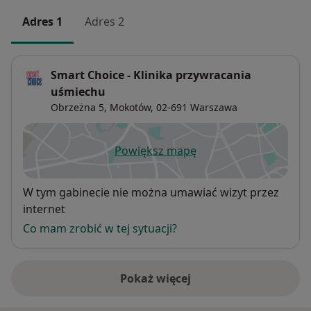
Adres 1
Adres 2
Smart Choice - Klinika przywracania
uśmiechu
Obrzeżna 5,
Mokotów
, 02-691
Warszawa
Powiększ mapę
otwiera się w nowej karcie
Dostępność
W tym gabinecie nie można umawiać wizyt przez
internet
Co mam zrobić w tej sytuacji?
Pokaż więcej
o adresie