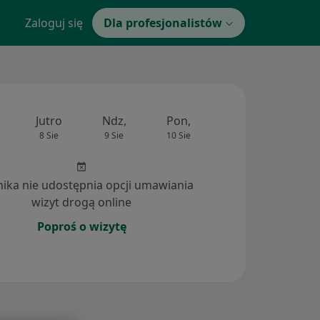
Zaloguj się
Dla profesjonalistów
Jutro
Ndz,
Pon,
Wt,
Śr,
8 Sie
9 Sie
10 Sie
11 Sie
12 Si
inika nie udostępnia opcji umawiania
wizyt drogą online
Poproś o wizytę