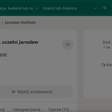
acja, badanie lub nazwisko
miasto lub dzielnica
Jarosław Stoliński
mień miasto
. uczelni
Jarosław
Dziś
7 Sie
O specjalizacjach
ęcej
Ta kl
Wyślij wiadomość
esy
Ubezpieczenia
Opinie (15)