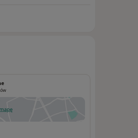
ne
ków
 mapę
wiera się w nowej karcie