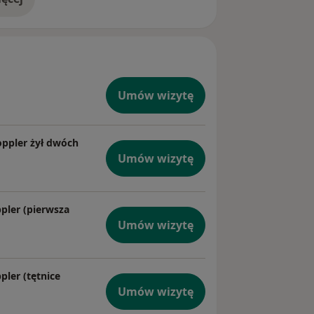
doświadczeniu
Umów wizytę
oppler żył dwóch
Umów wizytę
pler (pierwsza
Umów wizytę
ler (tętnice
Umów wizytę