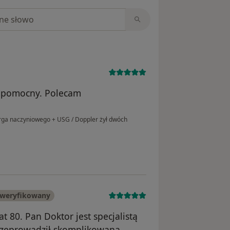
niach
i pomocny. Polecam
urga naczyniowego + USG / Doppler żył dwóch
zweryfikowany
at 80. Pan Doktor jest specjalistą
przeprowadził skomplikowaną