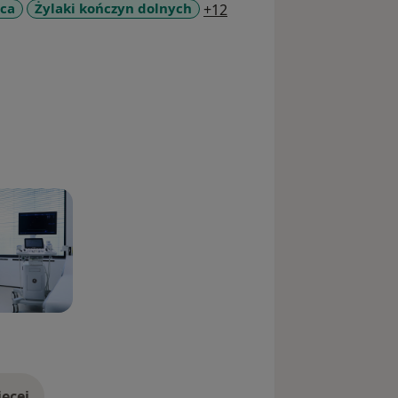
a11y_sr_more_diseases
rca
Żylaki kończyn dolnych
+12
ęcej