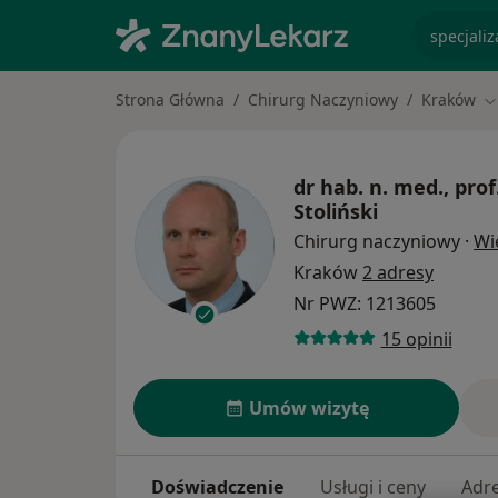
specjaliz
Strona Główna
Chirurg Naczyniowy
Kraków
Z
dr hab. n. med., prof
Stoliński
Chirurg naczyniowy
·
Wi
Kraków
2 adresy
Nr PWZ: 1213605
15 opinii
Umów wizytę
Doświadczenie
Usługi i ceny
Adr