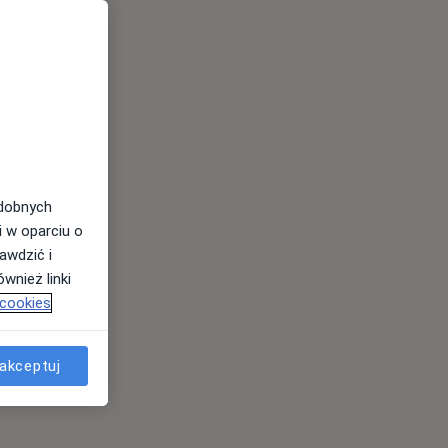
odobnych
i w oparciu o
awdzić i
wnież linki
 cookies
akceptuj