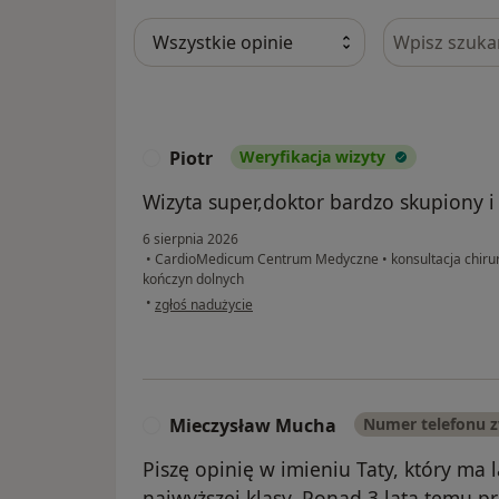
Szukaj w opi
Piotr
Weryfikacja wizyty
P
Wizyta super,doktor bardzo skupiony 
6 sierpnia 2026
•
CardioMedicum Centrum Medyczne
•
konsultacja chir
kończyn dolnych
w opinii użytkownika Piotr
•
zgłoś nadużycie
Mieczysław Mucha
Numer telefonu 
M
Piszę opinię w imieniu Taty, który ma l
najwyższej klasy. Ponad 3 lata temu 