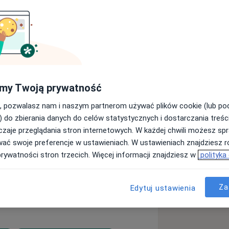
 zdrowotnymi jak: choroby naczyń
 choroby naczyń żylnych, żylaki
j, łuku aorty, aorty zstępującej w
rzusznej, choroba niedokrwienna
my Twoją prywatność
rca. Specjalizuję się w
, pozwalasz nam i naszym partnerom używać plików cookie (lub p
w leczeniu chorób serca, operacjach
) do zbierania danych do celów statystycznych i dostarczania treśc
nątrznaczyniowych operacjach aorty i
zaje przeglądania stron internetowych. W każdej chwili możesz spr
e w małoinwazyjnych metodach
wać swoje preferencje w ustawieniach. W ustawieniach znajdziesz ró
zastosowaniem lasera
prywatności stron trzecich. Więcej informacji znajdziesz w
polityka
roterapii.
Za
Edytuj ustawienia