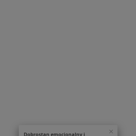
Specjalistyczne Centrum Medyczne
MOVEMED
·
Więcej
Chirurgia naczyniowa, Reumatologia, Neurologia
68 opinii
Ks.J.Poniatowskiego 40, Bochnia
•
Mapa
Brak dostępnych specjalistów z wolnymi terminami w tym centrum medycznym.
Pokaż profil
Dobrostan emocjonalny i