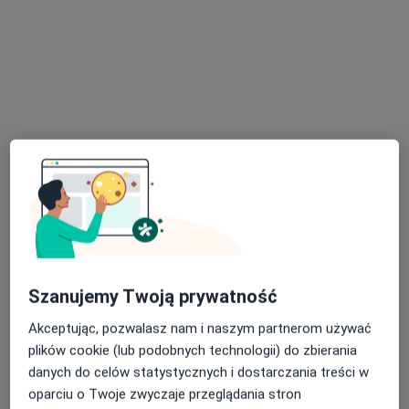
dr n. med. Piotr Kulig
·
Więcej
Chirurg naczyniowy, Chirurg
31 opinii
Szpitalna 21, Proszowice
•
Mapa
ProZdrowie Centrum Ortopedyczno-Diagnostyczne
Szanujemy Twoją prywatność
Konsultacja chirurga naczyniowego
300 zł
Specjalista nie oferuje umawiania online pod tym adresem.
Akceptując, pozwalasz nam i naszym partnerom używać
plików cookie (lub podobnych technologii) do zbierania
Poproś o wizytę
danych do celów statystycznych i dostarczania treści w
oparciu o Twoje zwyczaje przeglądania stron