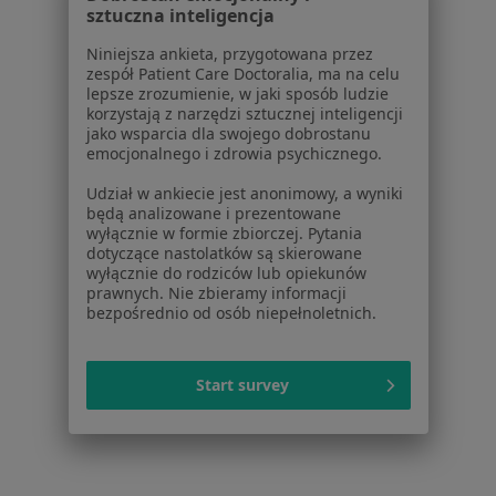
sztuczna inteligencja
Powiązane
|
Oferty pracy - Chirurg
wyszukiwania
naczyniowy
Niniejsza ankieta, przygotowana przez
zespół Patient Care Doctoralia, ma na celu
W pobliżu Bochni
lepsze zrozumienie, w jaki sposób ludzie
korzystają z narzędzi sztucznej inteligencji
Chirurdzy naczyniowi w Krakowie
jako wsparcia dla swojego dobrostanu
emocjonalnego i zdrowia psychicznego.
Chirurdzy naczyniowi w Tarnowie
Udział w ankiecie jest anonimowy, a wyniki
Chirurdzy naczyniowi w Nowym Sączu
będą analizowane i prezentowane
wyłącznie w formie zbiorczej. Pytania
Chirurdzy naczyniowi w Proszowicach
dotyczące nastolatków są skierowane
wyłącznie do rodziców lub opiekunów
Chirurdzy naczyniowi w Skawinie
prawnych. Nie zbieramy informacji
bezpośrednio od osób niepełnoletnich.
Więcej (7)
Więcej w kategorii: W pobliżu Bochni
Najczęstsze schorzenia
Start survey
Zakrzepica żylna Bochnia
żylaki Bochnia
żylaki kończyn dolnych Bochnia