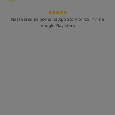
Bezpieczne płatności
lek. Grzegorz Lewiński
Nasza średnia ocena na App Store to 4.9 i 4.1 na
·
Więcej
Chirurg naczyniowy, Chirurg
Google Play Store
5 opinii
Krasińskiego 24, Bochnia
•
Mapa
Centrum Medyczne SPICHLERZ
Specjalista nie oferuje umawiania online pod tym adresem.
Poproś o wizytę