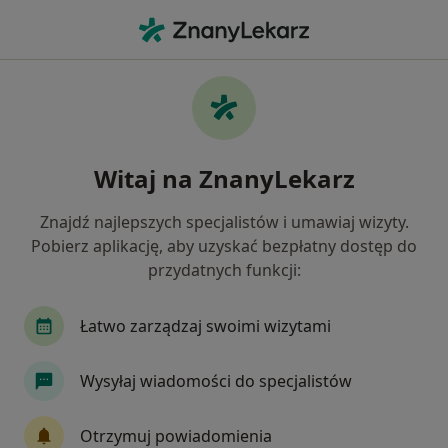
Me
Chirurg Naczyniowy • Bochnia, małopolskie
Filtry
Ubezpieczenie
Mapa
Polecani chirurdzy naczyniowi w Bochni
Witaj na ZnanyLekarz
Jak działają wyniki wyszukiwania
Znajdź najlepszych specjalistów i umawiaj wizyty.
Pobierz aplikację, aby uzyskać bezpłatny dostęp do
Wybierz swoje ubezpieczenie
przydatnych funkcji:
Łatwo zarządzaj swoimi wizytami
Wysyłaj wiadomości do specjalistów
Otrzymuj powiadomienia