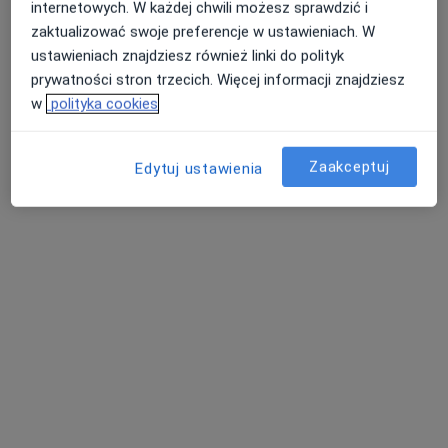
internetowych. W każdej chwili możesz sprawdzić i
zaktualizować swoje preferencje w ustawieniach. W
ustawieniach znajdziesz również linki do polityk
prywatności stron trzecich. Więcej informacji znajdziesz
w
polityka cookies
Zaakceptuj
Edytuj ustawienia
lek. Michał Buczek
·
Więcej
Chirurg naczyniowy, Flebolog
234 opinie
Rondo Czyżyńskie, Os. Kolorowe 25a, Kraków
•
Mapa
HSM Clinic Czyżyny
Konsultacja chirurga naczyniowego
250 zł
Specjalista nie oferuje umawiania online pod tym adresem.
Poproś o wizytę