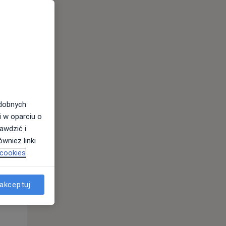
odobnych
Śr,
Czw,
Pt,
i w oparciu o
12 Sie
13 Sie
14 Sie
awdzić i
wnież linki
 cookies
akceptuj