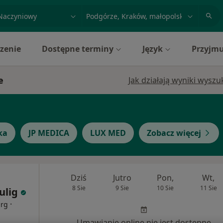
acja, badanie lub nazwisko
miasto lub dzielnica
zenie
Dostępne terminy
Język
Przyjmu
e
Jak działają wyniki wysz
ka
JP MEDICA
LUX MED
Zobacz więcej
Dziś
Jutro
Pon,
Wt,
8 Sie
9 Sie
10 Sie
11 Sie
ulig
·
urg
Umawianie online nie jest dostępne