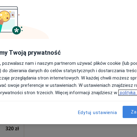
Poproś o wizytę
er naczyń wybranego obszaru + konsultacja specjalistyczna
400 zł
my Twoją prywatność
, pozwalasz nam i naszym partnerom używać plików cookie (lub p
erczyk
Dziś
Jutro
Pon,
Wt,
) do zbierania danych do celów statystycznych i dostarczania treśc
8 Sie
9 Sie
10 Sie
11 Sie
zaje przeglądania stron internetowych. W każdej chwili możesz spr
rg,
wać swoje preferencje w ustawieniach. W ustawieniach znajdziesz ró
prywatności stron trzecich. Więcej informacji znajdziesz w
polityka
Umawianie online nie jest dostępne
Poproś o wizytę
 SCANMED S.A., Kraków
•
Mapa
Za
Edytuj ustawienia
320 zł