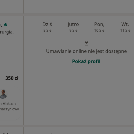
o.
Dziś
Jutro
Pon,
Wt,
8 Sie
9 Sie
10 Sie
11 Sie
rurgia,
Umawianie online nie jest dostępne
Pokaż profil
350 zł
Jan Makuch
 naczyniowy