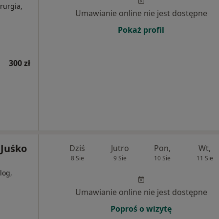
rurgia,
Umawianie online nie jest dostępne
Pokaż profil
300 zł
 Juśko
Dziś
Jutro
Pon,
Wt,
8 Sie
9 Sie
10 Sie
11 Sie
log,
j
Umawianie online nie jest dostępne
Poproś o wizytę