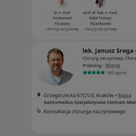
dr n. med.
prof. dr hab. n. med.
Imohamed
Rafał Tomasz
Alzayany
Niżankowski
chirurg naczyniowy
chirurg naczyniowy
lek. Janusz Sroga
Chirurg naczyniowy, Chiru
·
Więcej
Proktolog
185 opinii
Grzegórzecka 67C/U3, Kraków
•
Mapa
Gastromedica Specjalistyczne Centrum Med
Konsultacja chirurga naczyniowego