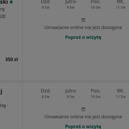
ski
Dziś
Jutro
Pon,
Wt,
8 Sie
9 Sie
10 Sie
11 Sie
urg
cej
Umawianie online nie jest dostępne
Poproś o wizytę
350 zł
j
Dziś
Jutro
Pon,
Wt,
8 Sie
9 Sie
10 Sie
11 Sie
·
log
Umawianie online nie jest dostępne
Poproś o wizytę