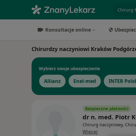
specjaliz
Konsultacje online
Ubezpiec
Chirurdzy naczyniowi Kraków Podgórz
Wybierz swoje ubezpieczenie
Allianz
Enel-med
INTER Pols
Bezpieczne płatności
dr n. med. Piotr K
Chirurg naczyniowy, Chir
Więcej