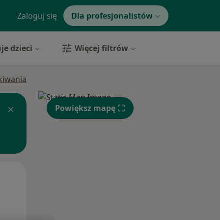
Zaloguj się
Dla profesjonalistów
je dzieci
Więcej filtrów
ukiwania
Powiększ mapę
Śr,
Czw,
Pt,
12 Sie
13 Sie
14 Sie