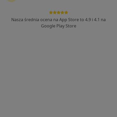
ALLMEDICA
·
Więcej
Nasza średnia ocena na App Store to 4.9 i 4.1 na
Chirurgia naczyniowa, Pediatria, Interna
630 opinii
Google Play Store
Konstytucji 3 Maja 4, Wadowice
•
Mapa
Brak dostępnych specjalistów z wolnymi terminami w tym centrum medycznym.
Pokaż profil
NeuroCentrum