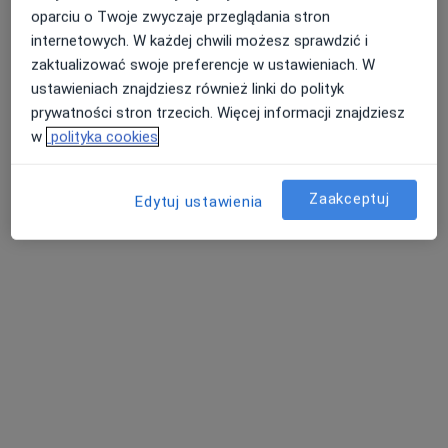
oparciu o Twoje zwyczaje przeglądania stron
internetowych. W każdej chwili możesz sprawdzić i
zaktualizować swoje preferencje w ustawieniach. W
ustawieniach znajdziesz również linki do polityk
prywatności stron trzecich. Więcej informacji znajdziesz
Bezpieczne płatności
w
polityka cookies
dr n. med. Piotr Kulig
·
Więcej
Chirurg naczyniowy, Chirurg
31 opinii
Zaakceptuj
Edytuj ustawienia
Stawowa 61 - Galeria Bronowice, Kraków
•
Mapa
Centrum Medyczne UNIMED
Badanie USG Doppler naczyń wybranego obszaru + konsultacja specjalistyczna
400 zł
Specjalista nie oferuje umawiania online pod tym adresem.
Poproś o wizytę