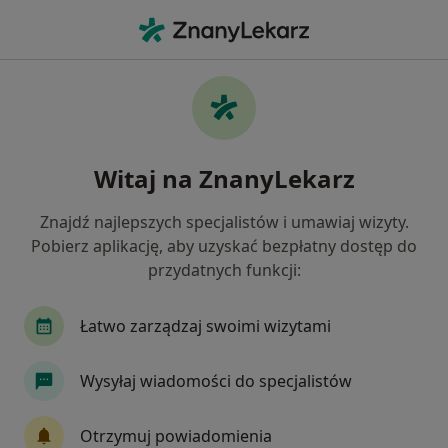
Me
Chirurg Naczyniowy • Wadowice, małopolskie
Filtry
Ubezpieczenie
Mapa
Polecani chirurdzy naczyniowi w
Witaj na ZnanyLekarz
Wadowicach
Jak działają wyniki wyszukiwania
Znajdź najlepszych specjalistów i umawiaj wizyty.
Pobierz aplikację, aby uzyskać bezpłatny dostęp do
przydatnych funkcji:
Wybierz swoje ubezpieczenie
Łatwo zarządzaj swoimi wizytami
Wysyłaj wiadomości do specjalistów
Otrzymuj powiadomienia