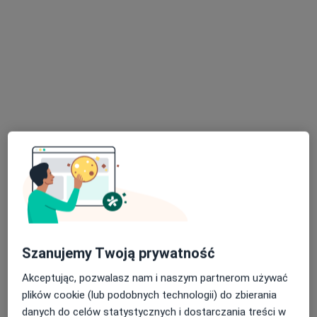
·
Więcej
Chirurg naczyniowy
128 opinii
Rynek 26, Kalwaria Zebrzydowska
•
Mapa
Inter-Oko Filia Kalwaria Zebrzydowska
Konsultacja chirurga naczyniowego
Brak ceny
Specjalista nie oferuje umawiania online pod tym adresem.
Poproś o wizytę
Dostępni specjaliści
Specjaliści znajdują się poza Wadowice, małopolskie,
Szanujemy Twoją prywatność
w obszarach bliskich Twojemu wyszukiwaniu.
Akceptując, pozwalasz nam i naszym partnerom używać
plików cookie (lub podobnych technologii) do zbierania
danych do celów statystycznych i dostarczania treści w