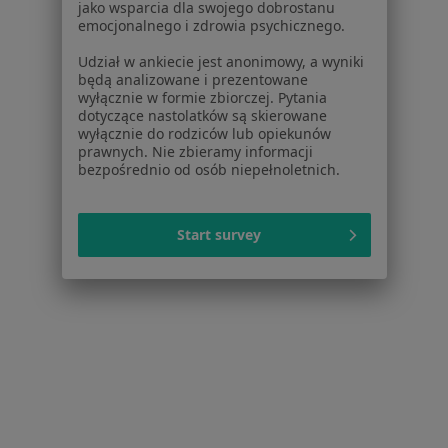
jako wsparcia dla swojego dobrostanu
emocjonalnego i zdrowia psychicznego.
Więcej (14)
Więcej w kategorii: Najczęstsze schorzenia
Udział w ankiecie jest anonimowy, a wyniki
będą analizowane i prezentowane
wyłącznie w formie zbiorczej. Pytania
dotyczące nastolatków są skierowane
Strona Główna
Chirurg Naczyniowy
Wadowice
Zmień miasto
wyłącznie do rodziców lub opiekunów
prawnych. Nie zbieramy informacji
bezpośrednio od osób niepełnoletnich.
Start survey
Serwis
Regulamin
Polityka prywatności pacjentów
Polityka prywatności profesjonalistów
Polityka prywatności dla profesjonalistów, których
dane pozyskaliśmy samodzielnie
Polityka cookies
Jak działają wyniki wyszukiwania