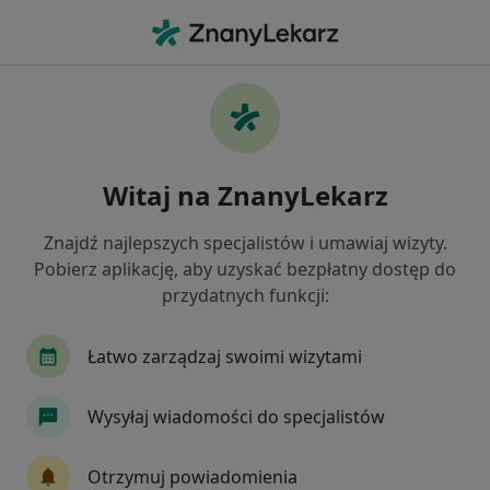
Me
Chirurg Naczyniowy • Wieliczka, małopolskie
Filtry
Mapa
Polecani chirurdzy naczyniowi w Wieliczce
Witaj na ZnanyLekarz
Jak działają wyniki wyszukiwania
Znajdź najlepszych specjalistów i umawiaj wizyty.
Pobierz aplikację, aby uzyskać bezpłatny dostęp do
przydatnych funkcji:
Łatwo zarządzaj swoimi wizytami
Wysyłaj wiadomości do specjalistów
lek. Roman Kuśnierczyk
·
Więcej
Chirurg naczyniowy, Chirurg, Flebolog
Otrzymuj powiadomienia