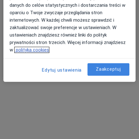
danych do celów statystycznych i dostarczania treści w
oparciu o Twoje zwyczaje przeglądania stron
Poproś o wizytę
internetowych. W każdej chwili możesz sprawdzić i
zaktualizować swoje preferencje w ustawieniach. W
ustawieniach znajdziesz również linki do polityk
prywatności stron trzecich. Więcej informacji znajdziesz
w
polityka cookies
Zaakceptuj
Edytuj ustawienia
dr n. med. Wojciech Mrowiecki
·
Więcej
Chirurg naczyniowy, Chirurg, Angiochirurg
93 opinie
Adres
Online 1
Online 2
Urzędnicza 26/2, Kraków
•
Mapa
Wojciech Mrowiecki Gabinet Lekarski