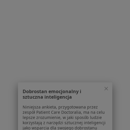
Centrum Medyczne IMIcare
·
Więcej
Chirurgia naczyniowa, Radiologia, Ortopedia
133 opinie
Artura Grottgera 30, Wieliczka
•
Mapa
Brak dostępnych specjalistów z wolnymi terminami w tym centrum medycznym.
Pokaż profil
Dobrostan emocjonalny i
sztuczna inteligencja
Niniejsza ankieta, przygotowana przez
zespół Patient Care Doctoralia, ma na celu
Powiązane
|
Oferty pracy - Chirurg
lepsze zrozumienie, w jaki sposób ludzie
wyszukiwania
naczyniowy
korzystają z narzędzi sztucznej inteligencji
jako wsparcia dla swojego dobrostanu