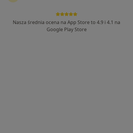
572 opinie
Leśna 1A, Wieliczka
•
Mapa
Somamed Clinic Sp. z o.o.
Nasza średnia ocena na App Store to 4.9 i 4.1 na
Konsultacja chirurga naczyniowego
300 zł
Google Play Store
Specjalista nie oferuje umawiania online pod tym adresem.
Poproś o wizytę
Dostępni specjaliści
Specjaliści znajdują się poza Wieliczka, małopolskie,
w obszarach bliskich Twojemu wyszukiwaniu.