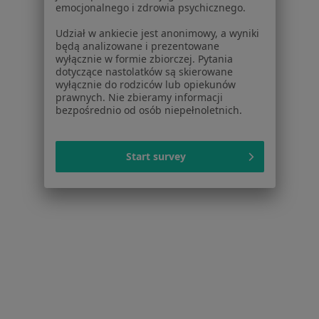
W pobliżu Wieliczki
emocjonalnego i zdrowia psychicznego.
Chirurdzy naczyniowi w Krakowie
Udział w ankiecie jest anonimowy, a wyniki
będą analizowane i prezentowane
Chirurdzy naczyniowi w Bochni
wyłącznie w formie zbiorczej. Pytania
dotyczące nastolatków są skierowane
Chirurdzy naczyniowi w Proszowicach
wyłącznie do rodziców lub opiekunów
prawnych. Nie zbieramy informacji
Chirurdzy naczyniowi w Chrzanowie
bezpośrednio od osób niepełnoletnich.
Chirurdzy naczyniowi w Olkuszu
Więcej (12)
Start survey
Więcej w kategorii: W pobliżu Wieliczki
Najczęstsze schorzenia
Bóle brzucha Wieliczka
Choroby chirurgiczne Wieliczka
Choroby naczyń Wieliczka
Przepuklina Wieliczka