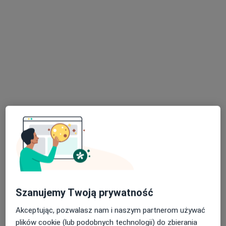
lek. Michał Buczek
·
Więcej
Chirurg naczyniowy, Flebolog
234 opinie
Adres 1
Adres 2
Adres 3
Adres 4
Lekarska 1, Kraków
•
Mapa
Szanujemy Twoją prywatność
HSM Clinic Lekarska
Konsultacja chirurga naczyniowego
250 zł
Akceptując, pozwalasz nam i naszym partnerom używać
plików cookie (lub podobnych technologii) do zbierania
Specjalista nie oferuje umawiania online pod tym adresem.