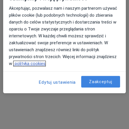
Akceptując, pozwalasz nam i naszym partnerom używać
plików cookie (lub podobnych technologii) do zbierania
danych do celów statystycznych i dostarczania treści w
oparciu o Twoje zwyczaje przeglądania stron
internetowych. W każdej chwili możesz sprawdzić i
zaktualizować swoje preferencje w ustawieniach. W
ustawieniach znajdziesz również linki do polityk
prywatności stron trzecich. Więcej informacji znajdziesz
lek. Artur Hering
w
polityka cookies
·
Więcej
Chirurg naczyniowy, Internista
68 opinii
Zaakceptuj
Edytuj ustawienia
Josepha Conrada 79, Kraków
•
Mapa
Skopia Estetic Clinic
Konsultacja angiologiczna
od 250 zł
Specjalista nie oferuje umawiania online pod tym adresem.
Poproś o wizytę