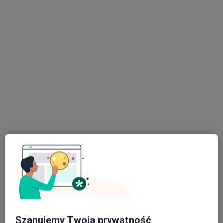
lek. Janusz Sroga
·
Więcej
Chirurg naczyniowy, Chirurg, Proktolog
184 opinie
ul. Radzikowskiego 47b/9, Kraków
•
Mapa
Medico
Konsultacja chirurga naczyniowego
Brak ceny
Specjalista nie oferuje umawiania online pod tym adresem.
Poproś o wizytę
Szanujemy Twoją prywatność