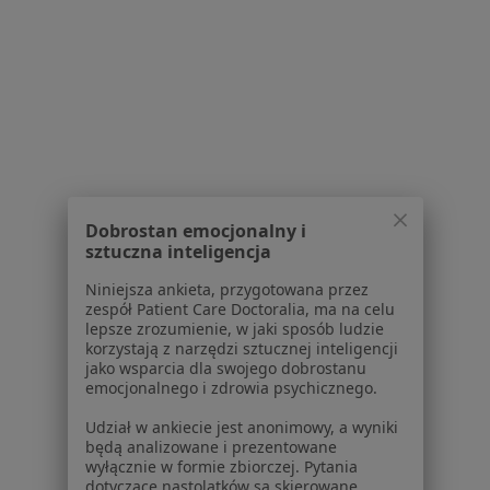
Chirurg naczyniowy, Chirurg
32 opinie
Radzikowsiego 77a/67, Kraków
•
Mapa
VENAMED
Specjalista nie oferuje umawiania online pod tym adresem.
Poproś o wizytę
Dobrostan emocjonalny i
sztuczna inteligencja
Niniejsza ankieta, przygotowana przez
zespół Patient Care Doctoralia, ma na celu
lepsze zrozumienie, w jaki sposób ludzie
korzystają z narzędzi sztucznej inteligencji
jako wsparcia dla swojego dobrostanu
emocjonalnego i zdrowia psychicznego.
Udział w ankiecie jest anonimowy, a wyniki
Venamed - Przychodnia Lekarska
będą analizowane i prezentowane
Chirurgia naczyniowa, Chirurgia
wyłącznie w formie zbiorczej. Pytania
dotyczące nastolatków są skierowane
11 opinii