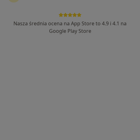
Nasza średnia ocena na App Store to 4.9 i 4.1 na
Bezpieczne płatności
Google Play Store
dr n. med. Piotr Kulig
·
Więcej
Chirurg naczyniowy, Chirurg
31 opinii
Stawowa 61 - Galeria Bronowice, Kraków
•
Mapa
Centrum Medyczne UNIMED
Badanie USG Doppler naczyń wybranego obszaru + konsultacja specjalistyczna
400 zł
Specjalista nie oferuje umawiania online pod tym adresem.
Poproś o wizytę