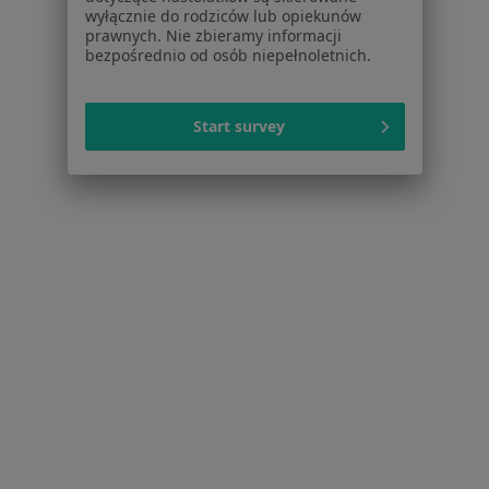
wyłącznie do rodziców lub opiekunów
prawnych. Nie zbieramy informacji
Radzikowskiego 77A/67, Kraków
•
Mapa
bezpośrednio od osób niepełnoletnich.
Brak dostępnych specjalistów z wolnymi terminami w tym centrum medycznym.
Pokaż profil
Start survey
Powiązane wyszukiwania
Inne dzielnice w Krakowie
Chirurdzy naczyniowi Grzegórzki
Chirurdzy naczyniowi Prądnik Biały
Chirurdzy naczyniowi Podgórze
Chirurdzy naczyniowi Stare Miasto
Chirurdzy naczyniowi Krowodrza
Więcej (10)