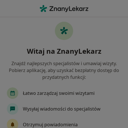
Me
Chirurg Naczyniowy • Bronowice, Kraków, małopolskie
Filtry
Ubezpieczenie
Mapa
Chirurdzy naczyniowi Kraków Bronowice
Witaj na ZnanyLekarz
Jak działają wyniki wyszukiwania
Znajdź najlepszych specjalistów i umawiaj wizyty.
Pobierz aplikację, aby uzyskać bezpłatny dostęp do
Wybierz swoje ubezpieczenie
przydatnych funkcji:
Allianz
Enel-med
INTER Polska
JP ME
Łatwo zarządzaj swoimi wizytami
Wysyłaj wiadomości do specjalistów
Otrzymuj powiadomienia