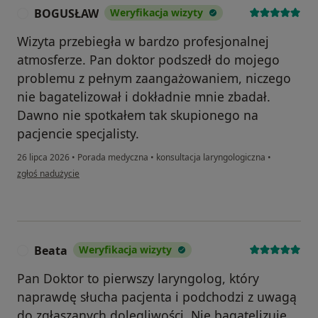
BOGUSŁAW
Weryfikacja wizyty
B
Wizyta przebiegła w bardzo profesjonalnej
atmosferze. Pan doktor podszedł do mojego
problemu z pełnym zaangażowaniem, niczego
nie bagatelizował i dokładnie mnie zbadał.
Dawno nie spotkałem tak skupionego na
pacjencie specjalisty.
26 lipca 2026
•
Porada medyczna
•
konsultacja laryngologiczna
•
w opinii użytkownika BOGUSŁAW
zgłoś nadużycie
Beata
Weryfikacja wizyty
B
Pan Doktor to pierwszy laryngolog, który
naprawdę słucha pacjenta i podchodzi z uwagą
do zgłaszanych dolegliwości. Nie bagatelizuje