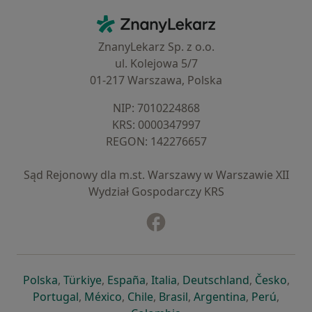
Kontakt
ZnanyLekarz - Strona główna
ZnanyLekarz Sp. z o.o.
ul. Kolejowa 5/7
01-217 Warszawa, Polska
NIP: ⁠7010224868
KRS: ⁠0000347997
REGON: ⁠142276657
Sąd Rejonowy dla m.st. Warszawy w Warszawie XII
Wydział Gospodarczy KRS
Facebook
otwiera się w nowej karcie
otwiera się w nowej karcie
otwiera się w nowej karcie
otwiera się w nowej karcie
otwiera się w nowej karci
otwiera się
otwi
Polska
,
Türkiye
,
España
,
Italia
,
Deutschland
,
Česko
,
otwiera się w nowej karcie
otwiera się w nowej karcie
otwiera się w nowej karcie
otwiera się w nowej kar
otwiera się 
otwier
Portugal
,
México
,
Chile
,
Brasil
,
Argentina
,
Perú
,