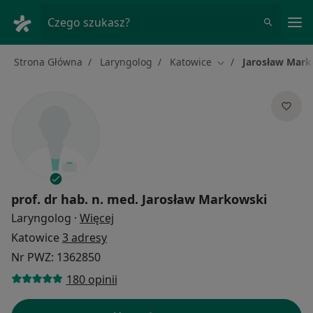
Me
Czego szukasz?
Strona Główna
Laryngolog
Katowice
Jarosław Mar
Zmień miasto
prof. dr hab. n. med.
Jarosław Markowski
O specjalizacjach
Laryngolog
·
Więcej
Katowice
3 adresy
Nr PWZ: 1362850
180 opinii