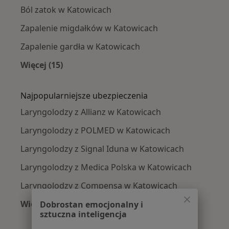
Ból zatok w Katowicach
Zapalenie migdałków w Katowicach
Zapalenie gardła w Katowicach
Więcej (15)
Więcej w kategorii: Najczęście leczone chorob
Najpopularniejsze ubezpieczenia
Laryngolodzy z Allianz w Katowicach
Laryngolodzy z POLMED w Katowicach
Laryngolodzy z Signal Iduna w Katowicach
Laryngolodzy z Medica Polska w Katowicach
Laryngolodzy z Compensa w Katowicach
Więcej (11)
Dobrostan emocjonalny i
sztuczna inteligencja
Więcej w kategorii: Najpopularniejsze ubezpi