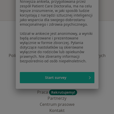
Niniejsza ankieta, przygotowana przez
zespół Patient Care Doctoralia, ma na celu
lepsze zrozumienie, w jaki sposób ludzie
korzystają z narzędzi sztucznej inteligencji
jako wsparcia dla swojego dobrostanu
emocjonalnego i zdrowia psychicznego.
Serwis
Udział w ankiecie jest anonimowy, a wyniki
Regulamin
będą analizowane i prezentowane
wyłącznie w formie zbiorczej. Pytania
Polityka prywatności pacjentów
dotyczące nastolatków są skierowane
Polityka prywatności profesjonalistów
wyłącznie do rodziców lub opiekunów
Polityka prywatności dla profesjonalistów, których
prawnych. Nie zbieramy informacji
bezpośrednio od osób niepełnoletnich.
dane pozyskaliśmy samodzielnie
Polityka cookies
Jak działają wyniki wyszukiwania
Start survey
Dostępność
O nas
Praca
Rekrutujemy!
Partnerzy
Centrum prasowe
Kontakt