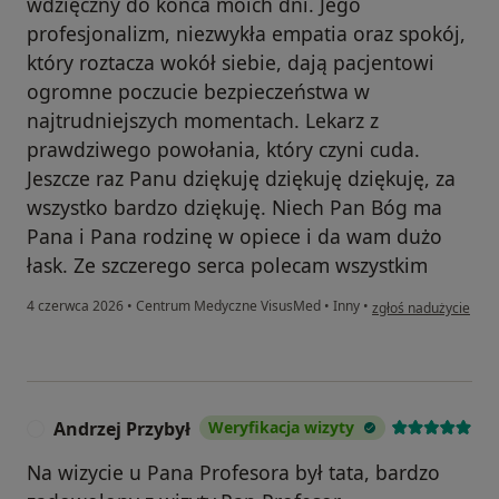
wdzięczny do końca moich dni. Jego
profesjonalizm, niezwykła empatia oraz spokój,
który roztacza wokół siebie, dają pacjentowi
ogromne poczucie bezpieczeństwa w
najtrudniejszych momentach. Lekarz z
prawdziwego powołania, który czyni cuda.
Jeszcze raz Panu dziękuję dziękuję dziękuję, za
wszystko bardzo dziękuję. Niech Pan Bóg ma
Pana i Pana rodzinę w opiece i da wam dużo
łask. Ze szczerego serca polecam wszystkim
w opinii użytkownik
4 czerwca 2026
•
Centrum Medyczne VisusMed
•
Inny
•
zgłoś nadużycie
Andrzej Przybył
Weryfikacja wizyty
A
Na wizycie u Pana Profesora był tata, bardzo