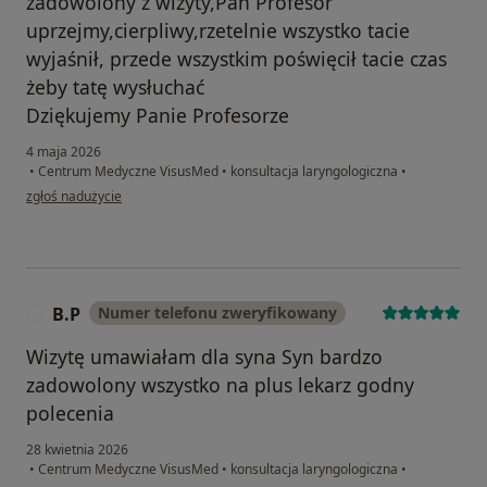
zadowolony z wizyty,Pan Profesor
uprzejmy,cierpliwy,rzetelnie wszystko tacie
wyjaśnił, przede wszystkim poświęcił tacie czas
żeby tatę wysłuchać
Dziękujemy Panie Profesorze
4 maja 2026
•
Centrum Medyczne VisusMed
•
konsultacja laryngologiczna
•
w opinii użytkownika Andrzej Przybył
zgłoś nadużycie
B.P
Numer telefonu zweryfikowany
B
Wizytę umawiałam dla syna Syn bardzo
zadowolony wszystko na plus lekarz godny
polecenia
28 kwietnia 2026
•
Centrum Medyczne VisusMed
•
konsultacja laryngologiczna
•