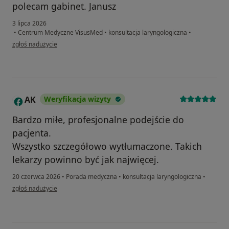
polecam gabinet. Janusz
3 lipca 2026
•
Centrum Medyczne VisusMed
•
konsultacja laryngologiczna
•
w opinii użytkownika Janusz
zgłoś nadużycie
AK
Weryfikacja wizyty
A
Bardzo miłe, profesjonalne podejście do
pacjenta.
Wszystko szczegółowo wytłumaczone. Takich
lekarzy powinno być jak najwięcej.
20 czerwca 2026
•
Porada medyczna
•
konsultacja laryngologiczna
•
w opinii użytkownika AK
zgłoś nadużycie