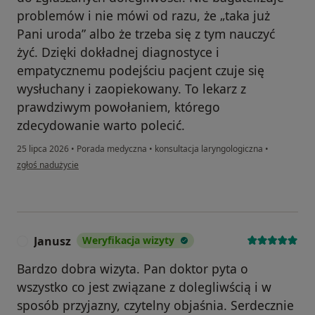
problemów i nie mówi od razu, że „taka już
Pani uroda” albo że trzeba się z tym nauczyć
żyć. Dzięki dokładnej diagnostyce i
empatycznemu podejściu pacjent czuje się
wysłuchany i zaopiekowany. To lekarz z
prawdziwym powołaniem, którego
zdecydowanie warto polecić.
25 lipca 2026
•
Porada medyczna
•
konsultacja laryngologiczna
•
w opinii użytkownika Beata
zgłoś nadużycie
Janusz
Weryfikacja wizyty
J
Bardzo dobra wizyta. Pan doktor pyta o
wszystko co jest związane z dolegliwścią i w
sposób przyjazny, czytelny objaśnia. Serdecznie