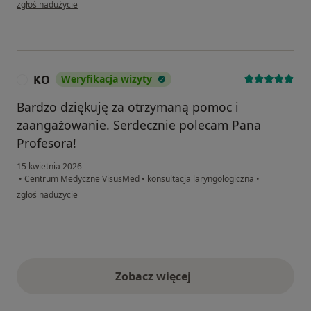
w opinii użytkownika B.P
zgłoś nadużycie
KO
Weryfikacja wizyty
K
Bardzo dziękuję za otrzymaną pomoc i
zaangażowanie. Serdecznie polecam Pana
Profesora!
15 kwietnia 2026
•
Centrum Medyczne VisusMed
•
konsultacja laryngologiczna
•
w opinii użytkownika KO
zgłoś nadużycie
Zobacz więcej
opinie powyżej