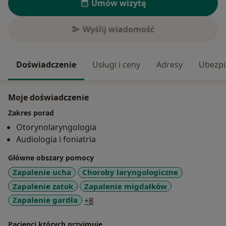
Umów wizytę
Wyślij wiadomość
Doświadczenie
Usługi i ceny
Adresy
Ubezpi
Moje doświadczenie
Zakres porad
Otorynolaryngologia
Audiologia i foniatria
Główne obszary pomocy
Zapalenie ucha
Choroby laryngologiczne
Zapalenie zatok
Zapalenie migdałków
a11y_sr_more_diseases
Zapalenie gardła
+8
Pacjenci których przyjmuję