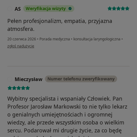
AS
Weryfikacja wizyty
A
Pełen profesjonalizm, empatia, przyjazna
atmosfera.
20 czerwca 2026
•
Porada medyczna
•
konsultacja laryngologiczna
•
w opinii użytkownika AS
zgłoś nadużycie
Mieczysław
Numer telefonu zweryfikowany
M
Wybitny specjalista i wspaniały Człowiek. Pan
Profesor Jarosław Markowski to nie tylko lekarz
o genialnych umiejętnościach i ogromnej
wiedzy, ale przede wszystkim osoba o wielkim
sercu. Podarował mi drugie życie, za co będę