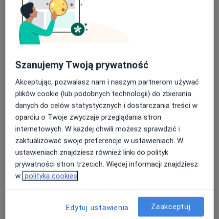
Adresy (3)
Adres 1
Adres 2
Adres 3
Porada medyczna
Szanujemy Twoją prywatność
Królowej Jadwigi 6B,
41-300
Dąbrowa Górnicza
Akceptując, pozwalasz nam i naszym partnerom używać
plików cookie (lub podobnych technologii) do zbierania
Powiększ mapę
danych do celów statystycznych i dostarczania treści w
otwiera się w nowej karcie
oparciu o Twoje zwyczaje przeglądania stron
internetowych. W każdej chwili możesz sprawdzić i
Dostępność
Pokaż kalendarz
zaktualizować swoje preferencje w ustawieniach. W
ustawieniach znajdziesz również linki do polityk
prywatności stron trzecich. Więcej informacji znajdziesz
Telefon
w
polityka cookies
32 708...
Pokaż numer telefonu
Zaakceptuj
Edytuj ustawienia
Pokaż więcej