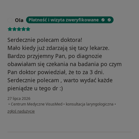
Ola
Płatność i wizyta zweryfikowane
O
Serdecznie polecam doktora!
Mało kiedy już zdarzają się tacy lekarze.
Bardzo przyjemny Pan, po diagnozie
obawiałam się czekania na badania po czym
Pan doktor powiedział, że to za 3 dni.
Serdecznie polecam , warto wydać każde
pieniądze u tego dr :)
27 lipca 2026
•
Centrum Medyczne VisusMed
•
konsultacja laryngologiczna
•
w opinii użytkownika Ola
zgłoś nadużycie