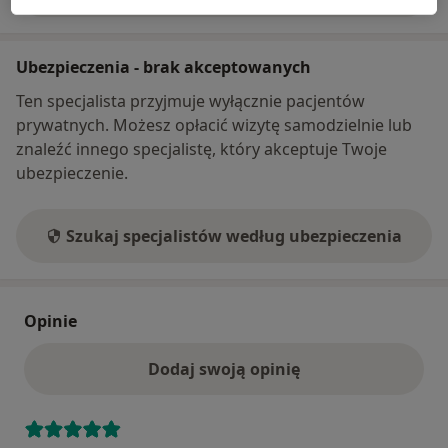
o adresie
Ubezpieczenia - brak akceptowanych
Ten specjalista przyjmuje wyłącznie pacjentów
prywatnych. Możesz opłacić wizytę samodzielnie lub
znaleźć innego specjalistę, który akceptuje Twoje
ubezpieczenie.
Szukaj specjalistów według ubezpieczenia
Opinie
Dodaj swoją opinię