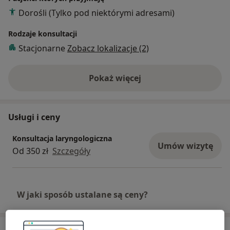
Dorośli (Tylko pod niektórymi adresami)
Rodzaje konsultacji
Stacjonarne
Zobacz lokalizacje (2)
Pokaż więcej
o doświadczeniu
Usługi i ceny
Konsultacja laryngologiczna
Umów wizytę
Od 350 zł
Szczegóły
W jaki sposób ustalane są ceny?