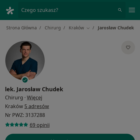
Me
Czego szukasz?
Strona Główna
Chirurg
Kraków
Jarosław Chudek
Zmień miasto
lek.
Jarosław Chudek
O specjalizacjach
Chirurg
·
Więcej
Kraków
5 adresów
Nr PWZ: 3137288
69 opinii