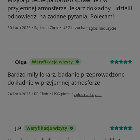
przyjemnej atmosferze, lekarz dokładny, udzielił
odpowiedzi na zadane pytania. Polecam!
w opinii użytkownika Agata
30 lipca 2026
•
Sądecka Clinic
•
USG brzucha
•
zgłoś nadużycie
Olga
Weryfikacja wizyty
O
Bardzo miły lekarz, badanie przeprowadzone
dokładnie w przyjemnej atmosferze
w opinii użytkownika Olga
24 lipca 2026
•
RP Clinic
•
USG piersi
•
zgłoś nadużycie
J.P
Weryfikacja wizyty
J