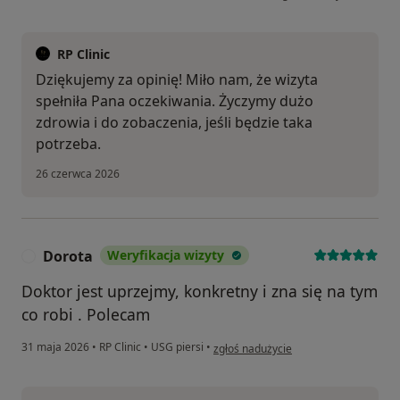
RP Clinic
Dziękujemy za opinię! Miło nam, że wizyta
spełniła Pana oczekiwania. Życzymy dużo
zdrowia i do zobaczenia, jeśli będzie taka
potrzeba.
26 czerwca 2026
Dorota
Weryfikacja wizyty
D
Doktor jest uprzejmy, konkretny i zna się na tym
co robi . Polecam
w opinii użytkownika Dorota
31 maja 2026
•
RP Clinic
•
USG piersi
•
zgłoś nadużycie