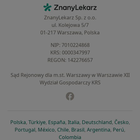
Kontakt
ZnanyLekarz - Strona główna
ZnanyLekarz Sp. z o.o.
ul. Kolejowa 5/7
01-217 Warszawa, Polska
NIP: ⁠7010224868
KRS: ⁠0000347997
REGON: ⁠142276657
Sąd Rejonowy dla m.st. Warszawy w Warszawie XII
Wydział Gospodarczy KRS
Facebook
otwiera się w nowej karcie
otwiera się w nowej karcie
otwiera się w nowej karcie
otwiera się w nowej karcie
otwiera się w nowej karci
otwiera się
otwi
Polska
,
Türkiye
,
España
,
Italia
,
Deutschland
,
Česko
,
otwiera się w nowej karcie
otwiera się w nowej karcie
otwiera się w nowej karcie
otwiera się w nowej kar
otwiera się 
otwier
Portugal
,
México
,
Chile
,
Brasil
,
Argentina
,
Perú
,
otwiera się w nowej karc
Colombia