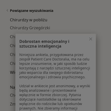
Powiązane wyszukiwania
Chirurdzy w pobliżu
Chirurdzy Grzegórzki
Chirurdzy Stare Miasto
Dobrostan emocjonalny i
Chirurdzy Prądnik Biały
sztuczna inteligencja
Chirurdzy Krowodrza
Niniejsza ankieta, przygotowana przez
zespół Patient Care Doctoralia, ma na celu
Chirurdzy Podgórze
lepsze zrozumienie, w jaki sposób ludzie
korzystają z narzędzi sztucznej inteligencji
Więcej (14)
jako wsparcia dla swojego dobrostanu
emocjonalnego i zdrowia psychicznego.
Więcej w kategorii: Chirurdzy w pobliżu
Udział w ankiecie jest anonimowy, a wyniki
Najczęście leczone choroby
będą analizowane i prezentowane
wyłącznie w formie zbiorczej. Pytania
Choroby chirurgiczne w Krakowie
dotyczące nastolatków są skierowane
wyłącznie do rodziców lub opiekunów
Zmiany skórne w Krakowie
prawnych. Nie zbieramy informacji