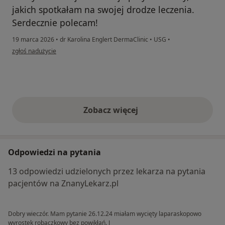
jakich spotkałam na swojej drodze leczenia.
Serdecznie polecam!
19 marca 2026
•
dr Karolina Englert DermaClinic
•
USG
•
w opinii użytkownika AL
zgłoś nadużycie
Zobacz więcej
opinie powyżej
Odpowiedzi na pytania
13 odpowiedzi udzielonych przez lekarza na pytania
pacjentów na ZnanyLekarz.pl
Dobry wieczór. Mam pytanie 26.12.24 miałam wycięty laparaskopowo
wyrostek robaczkowy bez powikłań. J