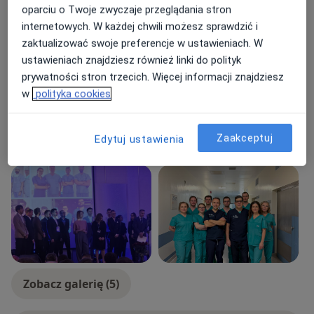
oparciu o Twoje zwyczaje przeglądania stron
Pacjenci których przyjmuję
internetowych. W każdej chwili możesz sprawdzić i
Dorośli (Tylko pod niektórymi adresami)
zaktualizować swoje preferencje w ustawieniach. W
Dzieci w wieku od 16 lat (Tylko pod niektórymi
ustawieniach znajdziesz również linki do polityk
adresami)
prywatności stron trzecich. Więcej informacji znajdziesz
w
polityka cookies
Rodzaje konsultacji
Stacjonarne
Zobacz lokalizacje (3)
Zaakceptuj
Edytuj ustawienia
Zdjęcia i filmy
Zobacz galerię (5)