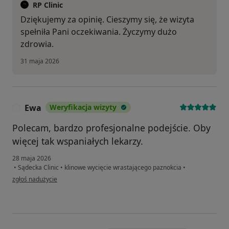
RP Clinic
Dziękujemy za opinię. Cieszymy się, że wizyta
spełniła Pani oczekiwania. Życzymy dużo
zdrowia.
31 maja 2026
Ewa
Weryfikacja wizyty
E
Polecam, bardzo profesjonalne podejście. Oby
więcej tak wspaniałych lekarzy.
28 maja 2026
•
Sądecka Clinic
•
klinowe wycięcie wrastającego paznokcia
•
w opinii użytkownika Ewa
zgłoś nadużycie