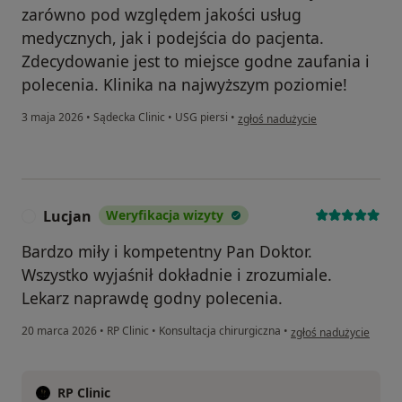
zarówno pod względem jakości usług
medycznych, jak i podejścia do pacjenta.
Zdecydowanie jest to miejsce godne zaufania i
polecenia. Klinika na najwyższym poziomie!
w opinii użytkownika Ewelina Ma
3 maja 2026
•
Sądecka Clinic
•
USG piersi
•
zgłoś nadużycie
Lucjan
Weryfikacja wizyty
L
Bardzo miły i kompetentny Pan Doktor.
Wszystko wyjaśnił dokładnie i zrozumiale.
Lekarz naprawdę godny polecenia.
w opinii użytkownika L
20 marca 2026
•
RP Clinic
•
Konsultacja chirurgiczna
•
zgłoś nadużycie
RP Clinic