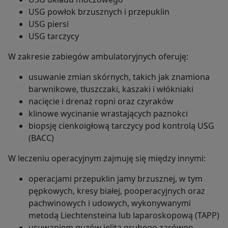
USG powłok brzusznych i przepuklin
USG piersi
USG tarczycy
W zakresie zabiegów ambulatoryjnych oferuję:
usuwanie zmian skórnych, takich jak znamiona
barwnikowe, tłuszczaki, kaszaki i włókniaki
nacięcie i drenaż ropni oraz czyraków
klinowe wycinanie wrastających paznokci
biopsję cienkoigłową tarczycy pod kontrolą USG
(BACC)
W leczeniu operacyjnym zajmuję się między innymi:
operacjami przepuklin jamy brzusznej, w tym
pępkowych, kresy białej, pooperacyjnych oraz
pachwinowych i udowych, wykonywanymi
metodą Liechtensteina lub laparoskopową (TAPP)
usuwaniem guzów jelita grubego zarówno