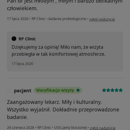
Pan dr jest młodym , miłym i bardzo delikatnym
człowiekiem.
w opinii użytkownika J.P
17 lipca 2026
•
RP Clinic
•
badania proktologiczne
•
zgłoś nadużycie
RP Clinic
Dziękujemy za opinię! Miło nam, że wizyta
przebiegła w tak komfortowej atmosferze.
17 lipca 2026
pacjent
Weryfikacja wizyty
P
Zaangażowany lekarz. Miły i kulturalny.
Wszystko wyjaśnił. Dokładnie przeprowadzone
badanie.
w opinii użytkownika pac
26 czerwca 2026
•
RP Clinic
•
USG jamy brzusznej
•
zgłoś nadużycie