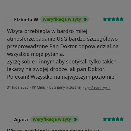
Elżbieta W
Weryfikacja wizyty
E
Wizyta przebiegła w bardzo miłej
atmosferze,badanie USG bardzo szczegółowo
przeprowadzone.Pan Doktor odpowiedział na
wszystkie moje pytania.
Życzę sobie i innym aby spotykali tylko takich
lekarzy na swojej drodze jak pan Doktor.
Polecam! Wszystko na najwyższym poziomie!
w opinii użytkownika Elżbiet
31 lipca 2026
•
RP Clinic
•
USG jamy brzusznej
•
zgłoś nadużycie
Agata
Weryfikacja wizyty
A
Wizyta przebiegła bardzo sprawnie i w