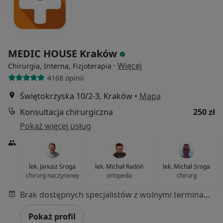
MEDIC HOUSE Kraków
·
Więcej
Chirurgia, Interna, Fizjoterapia
4168 opinii
Świętokrzyska 10/2-3, Kraków
•
Mapa
Konsultacja chirurgiczna
250 zł
Pokaż więcej usług
lek. Janusz Sroga
lek. Michał Radoń
lek. Michał Sroga
chirurg naczyniowy
ortopeda
chirurg
Brak dostępnych specjalistów z wolnymi terminami w tym centrum medycznym.
Pokaż profil