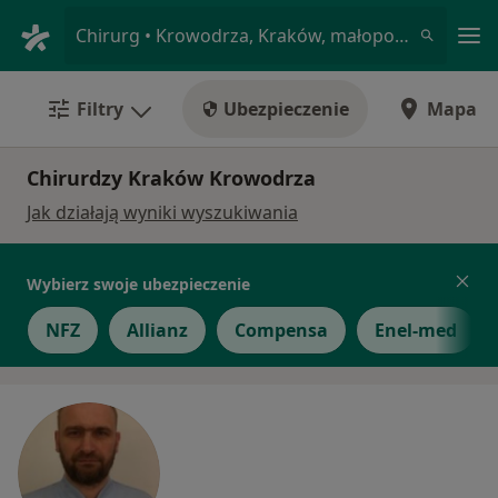
Me
Chirurg • Krowodrza, Kraków, małopolskie
Filtry
Ubezpieczenie
Mapa
Chirurdzy Kraków Krowodrza
Jak działają wyniki wyszukiwania
Wybierz swoje ubezpieczenie
NFZ
Allianz
Compensa
Enel-med