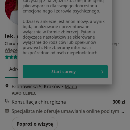
korzystają z narzędzi sztucznej inteligencji
jako wsparcia dla swojego dobrostanu
emocjonalnego i zdrowia psychicznego.
Udział w ankiecie jest anonimowy, a wyniki
będą analizowane i prezentowane
wyłącznie w formie zbiorczej. Pytania
lek. Agnieszka Moncznik
dotyczące nastolatków są skierowane
wyłącznie do rodziców lub opiekunów
·
Chirurg, Lekarz wykonujący zabiegi medycyny estetycznej
prawnych. Nie zbieramy informacji
Więcej
bezpośrednio od osób niepełnoletnich.
150 opinii
Adres 1
Adres 2
Start survey
Bronowicka 5, Kraków
•
Mapa
VIVO CLINIC
Konsultacja chirurgiczna
300 zł
Specjalista nie oferuje umawiania online pod tym adresem.
Poproś o wizytę