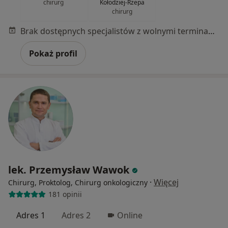
chirurg
Kołodziej-Rzepa
chirurg
Brak dostępnych specjalistów z wolnymi terminami w tym centrum medycznym.
Pokaż profil
lek. Przemysław Wawok
·
Więcej
Chirurg, Proktolog, Chirurg onkologiczny
181 opinii
Adres 1
Adres 2
Online