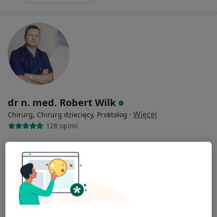
dr n. med. Robert Wilk
·
Więcej
Chirurg, Chirurg dziecięcy, Proktolog
128 opinii
Adres 1
Adres 2
Online
aleja Kijowska 64/u2, Kraków
•
Mapa
Westmed - Centrum Medyczne Kraków
Konsultacja chirurgiczna
350 zł
Specjalista nie oferuje umawiania online pod tym adresem.