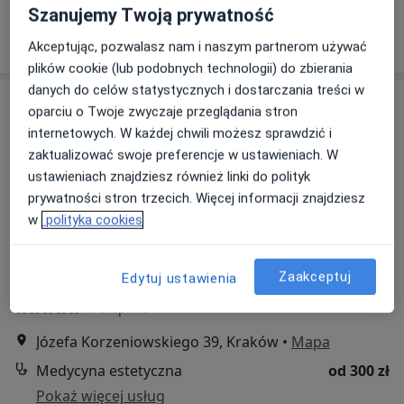
Szanujemy Twoją prywatność
Poproś o wizytę
Akceptując, pozwalasz nam i naszym partnerom używać
plików cookie (lub podobnych technologii) do zbierania
danych do celów statystycznych i dostarczania treści w
oparciu o Twoje zwyczaje przeglądania stron
internetowych. W każdej chwili możesz sprawdzić i
zaktualizować swoje preferencje w ustawieniach. W
ustawieniach znajdziesz również linki do polityk
prywatności stron trzecich. Więcej informacji znajdziesz
w
polityka cookies
SCM estetic
·
Chirurgia, Medycyna estetyczna, Chirurgia plastyczna
Zaakceptuj
Edytuj ustawienia
Więcej
373 opinie
Józefa Korzeniowskiego 39, Kraków
•
Mapa
Medycyna estetyczna
od 300 zł
Pokaż więcej usług