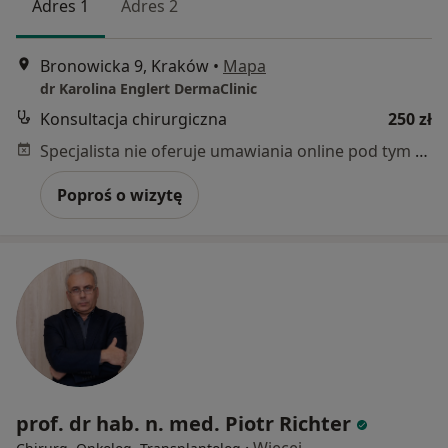
Adres 1
Adres 2
Bronowicka 9, Kraków
•
Mapa
dr Karolina Englert DermaClinic
Konsultacja chirurgiczna
250 zł
Specjalista nie oferuje umawiania online pod tym adresem.
Poproś o wizytę
prof. dr hab. n. med. Piotr Richter
·
Więcej