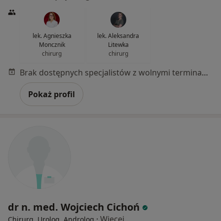
lek. Agnieszka
lek. Aleksandra
Moncznik
Litewka
chirurg
chirurg
Brak dostępnych specjalistów z wolnymi terminami w tym centrum medycznym.
Pokaż profil
dr n. med. Wojciech Cichoń
·
Więcej
Chirurg, Urolog, Androlog