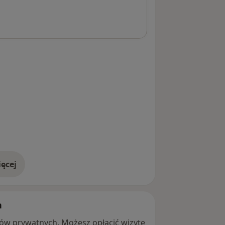
ęcej
adresie
h
ntów prywatnych. Możesz opłacić wizytę