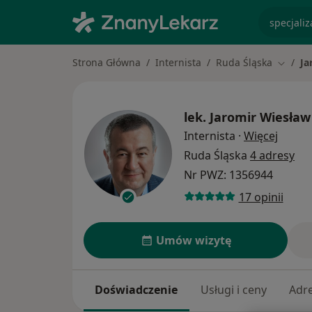
specjaliz
Strona Główna
Internista
Ruda Śląska
Ja
Zmień 
lek.
Jaromir Wiesław
O spec
Internista
·
Więcej
Ruda Śląska
4 adresy
Nr PWZ: 1356944
17 opinii
Umów wizytę
Doświadczenie
Usługi i ceny
Adr