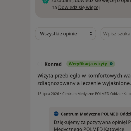
zasadami, dowiedz się więcej o opin
Dowiedz się w
na
Dowiedz się więcej
Szukaj w opi
Konrad
Weryfikacja wizyty
K
Wizyta przebiegła w komfortowych wa
zdiagnozowany a leczenie wyjaśnione
15 lipca 2026
•
Centrum Medyczne POLMED Oddział Kat
Centrum Medyczne POLMED Oddzia
Dziękujemy za pozytywną opinię!
Medycznego POLMED Katowice