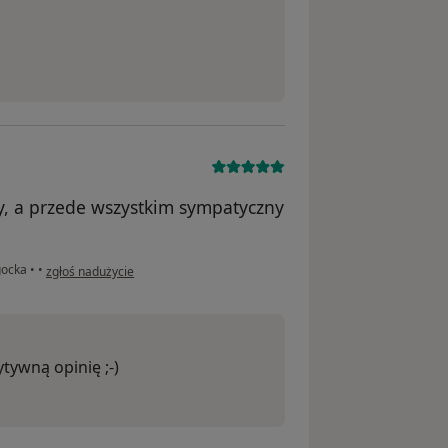
y, a przede wszystkim sympatyczny
w opinii użytkownika Darek
gocka
•
•
zgłoś nadużycie
tywną opinię ;-)