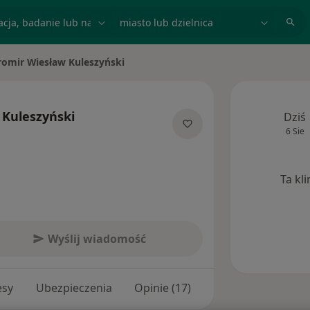
acja, badanie lub nazwisko
miasto lub dzielnica
romir Wiesław Kuleszyński
miasto
 Kuleszyński
Dziś
6 Sie
jalizacjach
Ta kl
Wyślij wiadomość
esy
Ubezpieczenia
Opinie (17)