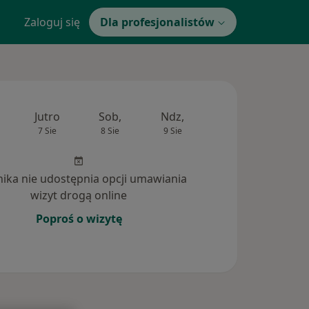
Zaloguj się
Dla profesjonalistów
Jutro
Sob,
Ndz,
Pon,
Wt,
7 Sie
8 Sie
9 Sie
10 Sie
11 Si
inika nie udostępnia opcji umawiania
wizyt drogą online
Poproś o wizytę