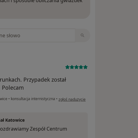
iach i sposobie obliczania gwiazdek
ięcej o opiniach
niach
runkach. Przypadek został
. Polecam
w opinii użytkownika Konrad
owice
•
konsultacja internistyczna
•
zgłoś nadużycie
ł Katowice
 Pozdrawiamy Zespół Centrum