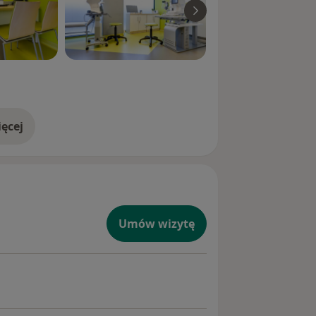
ęcej
doświadczeniu
Umów wizytę