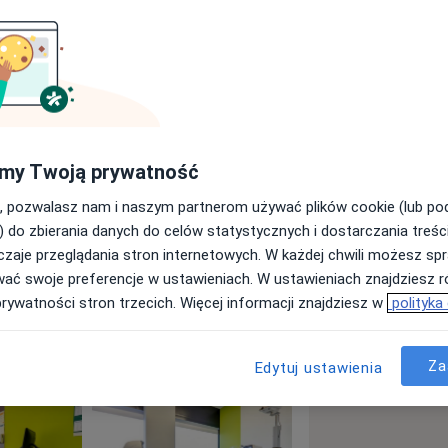
kcje dróg oddechowych
my Twoją prywatność
a11y_sr_more_diseases
ny
+3
, pozwalasz nam i naszym partnerom używać plików cookie (lub p
) do zbierania danych do celów statystycznych i dostarczania treśc
zaje przeglądania stron internetowych. W każdej chwili możesz spr
wać swoje preferencje w ustawieniach. W ustawieniach znajdziesz ró
prywatności stron trzecich. Więcej informacji znajdziesz w
polityka
Za
Edytuj ustawienia