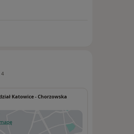
 4
ział Katowice - Chorzowska
 mapę
wiera się w nowej karcie