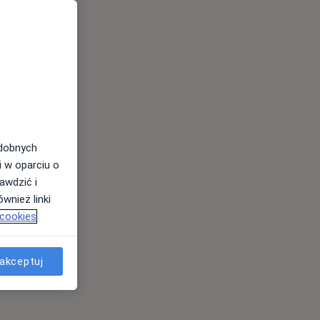
odobnych
i w oparciu o
awdzić i
wnież linki
 cookies
akceptuj