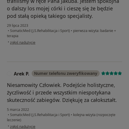
trafiliśmy w ręce Pana Jakuba. Jestem spokojna
o dalszy los mojej córki i cieszę się że będzie
pod stałą opieką takiego specjalisty.
29 lipca 2023
•
SomaticMed (J.S.Rehabilitacja i Sport)
•
pierwsza wizyta: badanie +
terapia
w opinii użytkownika Wioletta Nowicka
•
zgłoś nadużycie
Arek P.
Numer telefonu zweryfikowany
A
Niesamowity Człowiek. Podejście holistyczne,
życzliwość i przede wszystkim niespotykana
skuteczność zabiegów. Dziękuję za całokształt.
5 marca 2022
•
SomaticMed (J.S.Rehabilitacja i Sport)
•
kolejna wizyta (rozpoczęte
leczenie)
w opinii użytkownika Arek P.
•
zgłoś nadużycie