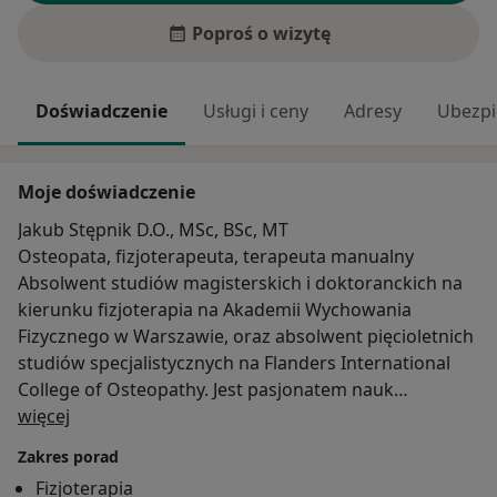
Poproś o wizytę
Doświadczenie
Usługi i ceny
Adresy
Ubezpi
Moje doświadczenie
Jakub Stępnik D.O., MSc, BSc, MT
Osteopata, fizjoterapeuta, terapeuta manualny
Absolwent studiów magisterskich i doktoranckich na
kierunku fizjoterapia na Akademii Wychowania
Fizycznego w Warszawie, oraz absolwent pięcioletnich
studiów specjalistycznych na Flanders International
College of Osteopathy. Jest pasjonatem nauk
O mnie
biologicznych, osteopatii, medycyny, biomechaniki i
więcej
fizjologii, których to uczy się od najlepszych
Zakres porad
specjalistów na całym świecie. Oprócz medycyny
Fizjoterapia
zachodniej aby lepiej poznać organizm człowieka sięga