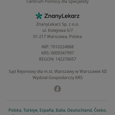
Centrum Pomocy dla Specjalisty
Kontakt
ZnanyLekarz - Strona główna
ZnanyLekarz Sp. z o.o.
ul. Kolejowa 5/7
01-217 Warszawa, Polska
NIP: ⁠7010224868
KRS: ⁠0000347997
REGON: ⁠142276657
Sąd Rejonowy dla m.st. Warszawy w Warszawie XII
Wydział Gospodarczy KRS
Facebook
otwiera się w nowej karcie
otwiera się w nowej karcie
otwiera się w nowej karcie
otwiera się w nowej karcie
otwiera się w nowej karci
otwiera się
otwi
Polska
,
Türkiye
,
España
,
Italia
,
Deutschland
,
Česko
,