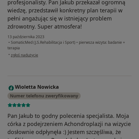
profesjonalisty. Pan Jakub przekazał ogromną
wiedzę, przedstawił konkretny plan terapii w
pełni angażując się w istniejący problem
zdrowotny. Super atmosfera!
13 października 2023
•
SomaticMed (J.S.Rehabilitacja i Sport)
•
pierwsza wizyta: badanie +
terapia
w opinii użytkownika Urszula
•
zgłoś nadużycie
Wioletta Nowicka
W
Numer telefonu zweryfikowany
Pan Jakub to godny polecenia specjalista. Moja
córka z podejrzeniem Achondroplazji na wizycie
dosłownie odpłynęła :) Jestem szczęśliwa, że