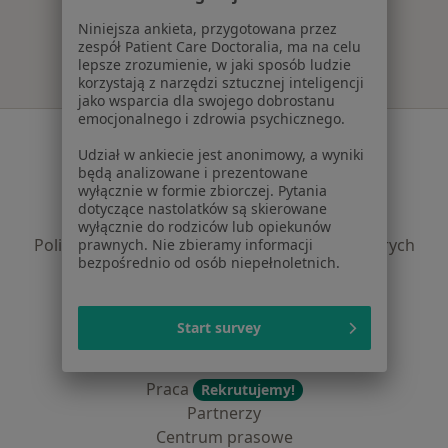
Więcej w kategorii: Najczęście leczone chorob
Niniejsza ankieta, przygotowana przez
zespół Patient Care Doctoralia, ma na celu
lepsze zrozumienie, w jaki sposób ludzie
korzystają z narzędzi sztucznej inteligencji
jako wsparcia dla swojego dobrostanu
emocjonalnego i zdrowia psychicznego.
Serwis
Udział w ankiecie jest anonimowy, a wyniki
Regulamin
będą analizowane i prezentowane
wyłącznie w formie zbiorczej. Pytania
Polityka prywatności pacjentów
dotyczące nastolatków są skierowane
Polityka prywatności profesjonalistów
wyłącznie do rodziców lub opiekunów
Polityka prywatności dla profesjonalistów, których
prawnych. Nie zbieramy informacji
bezpośrednio od osób niepełnoletnich.
dane pozyskaliśmy samodzielnie
Polityka cookies
Jak działają wyniki wyszukiwania
Start survey
Dostępność
O nas
Praca
Rekrutujemy!
Partnerzy
Centrum prasowe