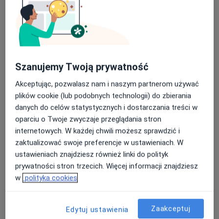
- Manipulacje nerwowo-mięśniowe
Druga i kolejna wizyta: badanie + terapia + USG
Szczegóły
Kolejna wizyta (rozpoczęte leczenie)
Szczegóły
Szanujemy Twoją prywatność
Konsultacja osteopatyczna
Akceptując, pozwalasz nam i naszym partnerom używać
Szczegóły
plików cookie (lub podobnych technologii) do zbierania
danych do celów statystycznych i dostarczania treści w
Konsultacja osteopatyczna kobiet w ciąży i okresie
oparciu o Twoje zwyczaje przeglądania stron
okołoporodowym
internetowych. W każdej chwili możesz sprawdzić i
Szczegóły
zaktualizować swoje preferencje w ustawieniach. W
ustawieniach znajdziesz również linki do polityk
Konsultacja z zakresu medycyny naturalnej
prywatności stron trzecich. Więcej informacji znajdziesz
Szczegóły
w
polityka cookies
+ 9 usług
Zaakceptuj
Edytuj ustawienia