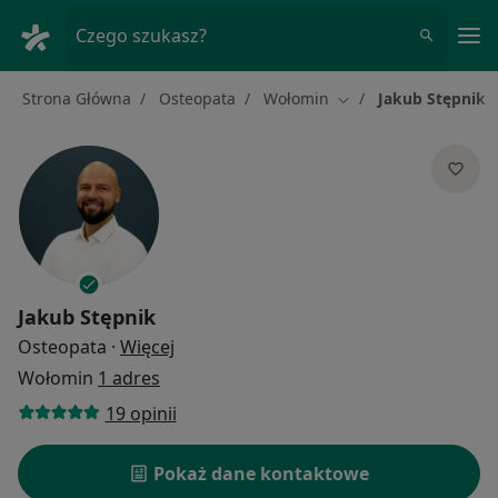
Me
Czego szukasz?
Strona Główna
Osteopata
Wołomin
Jakub Stępnik
Zmień miasto
Jakub Stępnik
O specjalizacjach
Osteopata
·
Więcej
Wołomin
1 adres
19 opinii
Pokaż dane kontaktowe