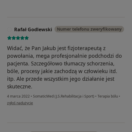
Rafał Godlewski
Numer telefonu zweryfikowany
R
Widać, że Pan Jakub jest fizjoterapeutą z
powołania, mega profesjonalnie podchodzi do
pacjenta. Szczegółowo tłumaczy schorzenia,
bóle, procesy jakie zachodzą w człowieku itd.
itp. Ale przede wszystkim jego działanie jest
skuteczne.
4 marca 2022
•
SomaticMed (J.S.Rehabilitacja i Sport)
•
Terapia bólu
•
w opinii użytkownika Rafał Godlewski
zgłoś nadużycie