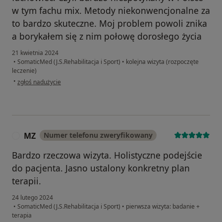
w tym fachu mix. Metody niekonwencjonalne za
to bardzo skuteczne. Moj problem powoli znika
a borykałem się z nim połowę dorosłego życia
21 kwietnia 2024
•
SomaticMed (J.S.Rehabilitacja i Sport)
•
kolejna wizyta (rozpoczęte
leczenie)
w opinii użytkownika Karol
•
zgłoś nadużycie
MZ
Numer telefonu zweryfikowany
M
Bardzo rzeczowa wizyta. Holistyczne podejście
do pacjenta. Jasno ustalony konkretny plan
terapii.
24 lutego 2024
•
SomaticMed (J.S.Rehabilitacja i Sport)
•
pierwsza wizyta: badanie +
terapia