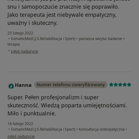
snu i samopoczucie znacznie się poprawiło.
Jako terapeuta jest niebywale empatyczny,
uważny i skuteczny.
25 lutego 2022
•
SomaticMed (J.S.Rehabilitacja i Sport)
•
pierwsza wizyta: badanie +
terapia
w opinii użytkownika Agnieszka P
•
zgłoś nadużycie
Hanna
Numer telefonu zweryfikowany
H
Super. Pełen profesjonalizm i super
skuteczność. Wiedzą poparta umiejętnościami.
Miło i punktualnie.
16 lutego 2022
•
SomaticMed (J.S.Rehabilitacja i Sport)
•
Konsultacja osteopatyczna
•
w opinii użytkownika Hanna
zgłoś nadużycie