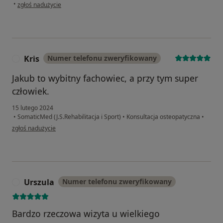
w opinii użytkownika MZ
•
zgłoś nadużycie
Kris
Numer telefonu zweryfikowany
K
Jakub to wybitny fachowiec, a przy tym super
człowiek.
15 lutego 2024
•
SomaticMed (J.S.Rehabilitacja i Sport)
•
Konsultacja osteopatyczna
•
w opinii użytkownika Kris
zgłoś nadużycie
Urszula
Numer telefonu zweryfikowany
U
Bardzo rzeczowa wizyta u wielkiego