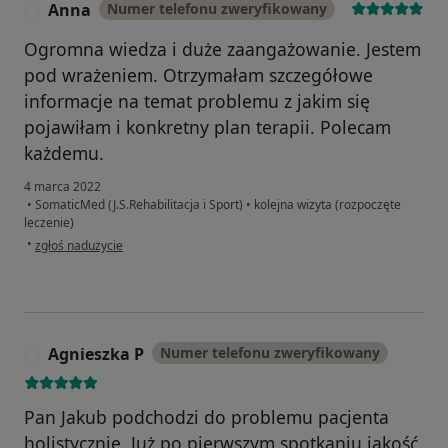
Anna
Numer telefonu zweryfikowany
A
Ogromna wiedza i duże zaangażowanie. Jestem
pod wrażeniem. Otrzymałam szczegółowe
informacje na temat problemu z jakim się
pojawiłam i konkretny plan terapii. Polecam
każdemu.
4 marca 2022
•
SomaticMed (J.S.Rehabilitacja i Sport)
•
kolejna wizyta (rozpoczęte
leczenie)
w opinii użytkownika Anna
•
zgłoś nadużycie
Agnieszka P
Numer telefonu zweryfikowany
A
Pan Jakub podchodzi do problemu pacjenta
holistycznie. Już po pierwszym spotkaniu jakość