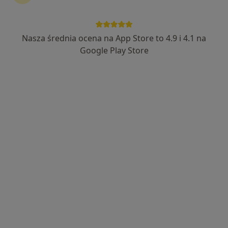
157 opinii
Kasztanowa 13/o, Chotomów
•
Mapa
Holisteo Gabinet Osteopatii
Nasza średnia ocena na App Store to 4.9 i 4.1 na
Osteopatia
250 zł
Google Play Store
Specjalista nie oferuje umawiania online pod tym adresem.
Poproś o wizytę
Bezpieczne płatności
mgr Mariusz Bożek
·
Więcej
Osteopata, Fizjoterapeuta