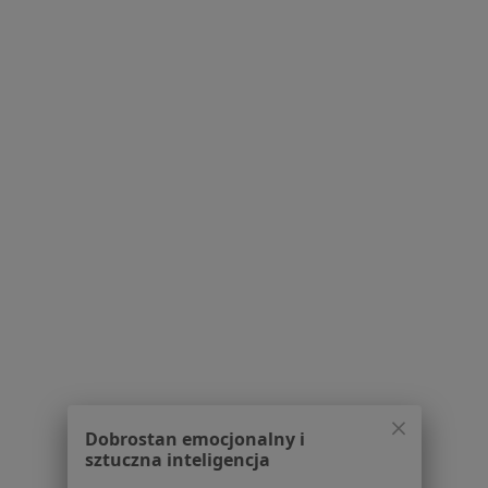
Poproś o wizytę
Filip Boukołowski
·
Więcej
Osteopata, Fizjoterapeuta
168 opinii
Jerzego Siwińskiego 11 lok. 10, Legionowo
•
Mapa
Fizjo-Clinica Klinika Fizjoterapii i Osteopatii
Specjalista nie oferuje umawiania online pod tym adresem.
Dobrostan emocjonalny i
sztuczna inteligencja
Poproś o wizytę