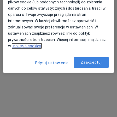
plików cookie (lub podobnych technologii) do zbierania
danych do celów statystycznych i dostarczania treści w
oparciu o Twoje zwyczaje przeglądania stron
internetowych. W każdej chwili możesz sprawdzić i
zaktualizować swoje preferencje w ustawieniach. W
ustawieniach znajdziesz również linki do polityk
prywatności stron trzecich. Więcej informacji znajdziesz
w
polityka cookies
Bezpieczne płatności
Zaakceptuj
Edytuj ustawienia
mgr Artur Sidorek
·
Więcej
Osteopata, Fizjoterapeuta
72 opinie
Głębocka 60/7, Warszawa
•
Mapa
Manus FizjoMedic
Osteopatia
240 zł
Specjalista nie oferuje umawiania online pod tym adresem.