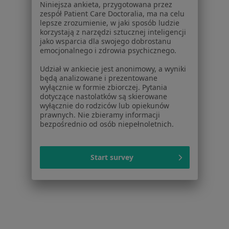
Niniejsza ankieta, przygotowana przez
zespół Patient Care Doctoralia, ma na celu
lepsze zrozumienie, w jaki sposób ludzie
korzystają z narzędzi sztucznej inteligencji
Powiązane wyszukiwania
|
Oferty pracy - Osteopata
jako wsparcia dla swojego dobrostanu
emocjonalnego i zdrowia psychicznego.
W pobliżu Legionowa
Udział w ankiecie jest anonimowy, a wyniki
Osteopaci w Warszawie
będą analizowane i prezentowane
wyłącznie w formie zbiorczej. Pytania
Osteopaci w Piasecznie
dotyczące nastolatków są skierowane
wyłącznie do rodziców lub opiekunów
Osteopaci w Pruszkowie
prawnych. Nie zbieramy informacji
bezpośrednio od osób niepełnoletnich.
Osteopaci w Wołominie
Osteopaci w Łomiankach
Start survey
Więcej (8)
Więcej w kategorii: W pobliżu Legionowa
Najczęstsze schorzenia
Asymetria ułożeniowa Legionowo
Zaburzenia napięcia mięśniowego Legionowo