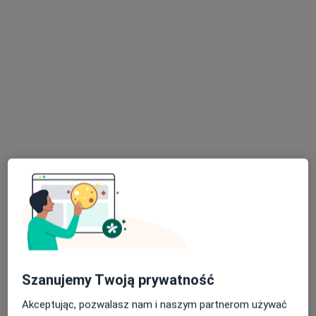
Bezpieczne płatności
mgr Piotr Durzyński
·
Więcej
Osteopata, Fizjoterapeuta
401 opinii
Adres 1
Adres 2
Online
Marymoncka 81, Warszawa
•
Mapa
Profesjonalna Rehabilitacja Bielany
Konsultacja osteopatyczna
250 zł
Szanujemy Twoją prywatność
Specjalista nie oferuje umawiania online pod tym adresem.
Akceptując, pozwalasz nam i naszym partnerom używać
Poproś o wizytę