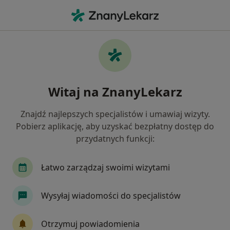
Me
Osteopata • Legionowo, mazowieckie
Filtry
Mapa
Polecani osteopaci w Legionowie
Witaj na ZnanyLekarz
Jak działają wyniki wyszukiwania
Znajdź najlepszych specjalistów i umawiaj wizyty.
Pobierz aplikację, aby uzyskać bezpłatny dostęp do
przydatnych funkcji:
Łatwo zarządzaj swoimi wizytami
Wysyłaj wiadomości do specjalistów
mgr Przemysław Doleżych
·
Więcej
Osteopata, Fizjoterapeuta
Otrzymuj powiadomienia