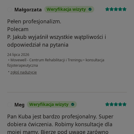
Małgorzata
Weryfikacja wizyty
M
Pełen profesjonalizm.
Polecam
P. Jakub wyjaśnił wszystkie wątpliwości i
odpowiedział na pytania
24 lipca 2026
•
Movewell - Centrum Rehabilitacji i Treningu
•
konsultacja
fizjoterapeutyczna
w opinii użytkownika Małgorzata
•
zgłoś nadużycie
Meg
Weryfikacja wizyty
M
Pan Kuba jest bardzo profesjonalny. Super
dobiera ćwiczenia. Robimy konsultacje dla
mojej mamy. Bierze pod uwagę zarówno