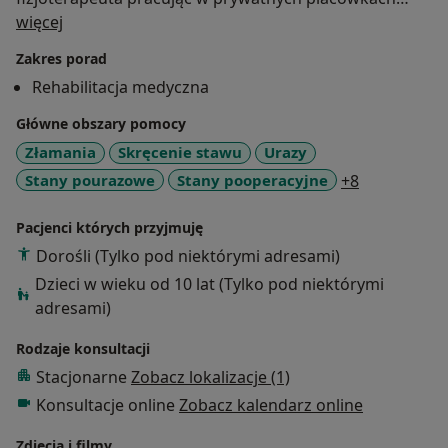
O mnie
oraz w Puckim Centrum Medycznym. Od początku
więcej
przygody z fizjoterapią regularnie uczestniczę w
Zakres porad
różnych kursach doszkalających oraz konferencjach
Rehabilitacja medyczna
co pozwala mi zwiększać umiejętności i szerzej
spoglądać na problem pacjenta, aby być jak
Główne obszary pomocy
najbardziej skutecznym. W swojej pracy głównie
Złamania
Skręcenie stawu
Urazy
stosuję metody pracy na tkankach miękkich, terapie
a11y_sr_mo
Stany pourazowe
Stany pooperacyjne
+8
manualną oraz łączę je z odpowiednimi ćwiczeniami
oraz edukacją pacjenta.
Pacjenci których przyjmuję
Dorośli (Tylko pod niektórymi adresami)
Specjalizuję się w rehabilitacji:
Dzieci w wieku od 10 lat (Tylko pod niektórymi
- ortopedycznej, pourazowej oraz pozabiegowej
adresami)
- przygotowuję również pacjentów do zabiegu,
rehabilitacja przedoperacyjna (niezwykle ważna i
Rodzaje konsultacji
często zaniedbywana)
Stacjonarne
Zobacz lokalizacje (1)
- kontuzji, przeciążeń i urazów sportowych
Konsultacje online
Zobacz kalendarz online
- zespołów bólowych kręgosłupa
Zdjęcia i filmy