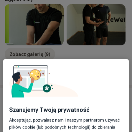
Zobacz galerię (9)
Pokaż więcej
o doświadczeniu
Usługi i ceny
Konsultacja fizjoterapeutyczna
Szanujemy Twoją prywatność
Umów wizytę
200 zł
Szczegóły
Akceptując, pozwalasz nam i naszym partnerom używać
plików cookie (lub podobnych technologii) do zbierania