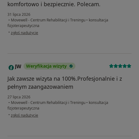
komfortowo i bezpiecznie. Polecam.
31 lipca 2026
•
Movewell - Centrum Rehabilitacji i Treningu
•
konsultacja
fizjoterapeutyczna
w opinii użytkownika Julia
•
zgłoś nadużycie
JW
Weryfikacja wizyty
J
Jak zawsze wizyta na 100%.Profesjonalnie i z
pełnym zaangazowaniem
27 lipca 2026
•
Movewell - Centrum Rehabilitacji i Treningu
•
konsultacja
fizjoterapeutyczna
w opinii użytkownika JW
•
zgłoś nadużycie