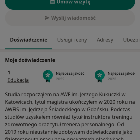
Umów wizytę
Wyślij wiadomość
Doświadczenie
Usługi i ceny
Adresy
Ubezpi
Moje doświadczenie
1
Edukacja
Studia rozpocząłem na AWF im. Jerzego Kukuczki w
Katowicach, tytuł magistra ukończyłem w 2020 roku na
AWFiS im. Jędrzeja Śniadeckiego w Gdańsku. Podczas
studiów uzyskałem również tytuł instruktora treningu
zdrowotnego oraz tytuł trenera personalnego. Od
2019 roku nieustannie zdobywam doświadczenie jako
fizjoterapeuta pracując w prywatnych placówkach