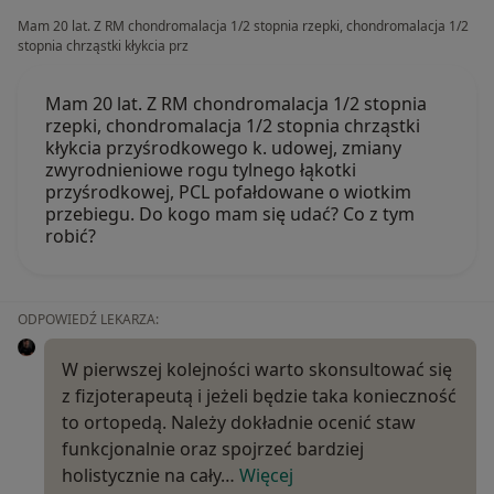
Mam 20 lat. Z RM chondromalacja 1/2 stopnia rzepki, chondromalacja 1/2
stopnia chrząstki kłykcia prz
Mam 20 lat. Z RM chondromalacja 1/2 stopnia
rzepki, chondromalacja 1/2 stopnia chrząstki
kłykcia przyśrodkowego k. udowej, zmiany
zwyrodnieniowe rogu tylnego łąkotki
przyśrodkowej, PCL pofałdowane o wiotkim
przebiegu. Do kogo mam się udać? Co z tym
robić?
ODPOWIEDŹ LEKARZA:
W pierwszej kolejności warto skonsultować się
z fizjoterapeutą i jeżeli będzie taka konieczność
to ortopedą. Należy dokładnie ocenić staw
funkcjonalnie oraz spojrzeć bardziej
holistycznie na cały…
Więcej