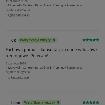
11 czerwca 2026
•
Movewell - Centrum Rehabilitacji i Treningu
•
konsultacja
fizjoterapeutyczna
w opinii użytkownika Z&K
•
zgłoś nadużycie
CK
Weryfikacja wizyty
C
Fachowa pomoc i konsultacja, cenne wskazówki
treningowe. Polecam!
5 czerwca 2026
•
Movewell - Centrum Rehabilitacji i Treningu
•
konsultacja
fizjoterapeutyczna
w opinii użytkownika CK
•
zgłoś nadużycie
Leon
Weryfikacja wizyty
L