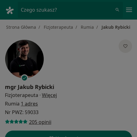
Me
Czego szukasz?
Strona Główna
Fizjoterapeuta
Rumia
Jakub Rybicki
mgr
Jakub Rybicki
O specjalizacjach
Fizjoterapeuta
·
Więcej
Rumia
1 adres
Nr PWZ: 59033
205 opinii