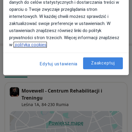
Trening personalny
danych do celów statystycznych i dostarczania treści w
Umów wizytę
150 zł
Szczegóły
oparciu o Twoje zwyczaje przeglądania stron
internetowych. W każdej chwili możesz sprawdzić i
zaktualizować swoje preferencje w ustawieniach. W
ustawieniach znajdziesz również linki do polityk
W jaki sposób ustalane są ceny?
prywatności stron trzecich. Więcej informacji znajdziesz
w
polityka cookies
Adresy (2)
Zaakceptuj
Edytuj ustawienia
Adres
Online
Movewell - Centrum Rehabilitacji i
Treningu
Leśna 1A,
84-230
Rumia
Powiększ mapę
otwiera się w nowej karcie