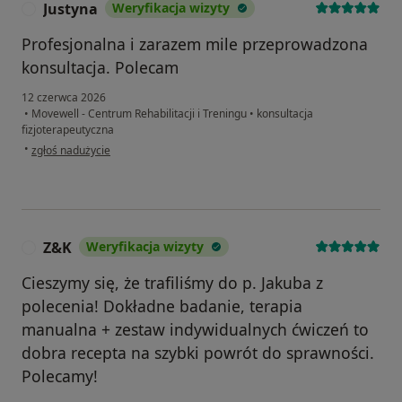
Justyna
Weryfikacja wizyty
J
Profesjonalna i zarazem mile przeprowadzona
konsultacja. Polecam
12 czerwca 2026
•
Movewell - Centrum Rehabilitacji i Treningu
•
konsultacja
fizjoterapeutyczna
w opinii użytkownika Justyna
•
zgłoś nadużycie
Z&K
Weryfikacja wizyty
Z
Cieszymy się, że trafiliśmy do p. Jakuba z
polecenia! Dokładne badanie, terapia
manualna + zestaw indywidualnych ćwiczeń to
dobra recepta na szybki powrót do sprawności.
Polecamy!