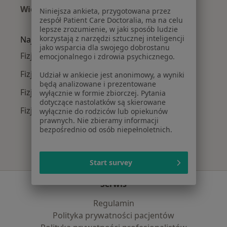
Więcej (15)
Niniejsza ankieta, przygotowana przez
zespół Patient Care Doctoralia, ma na celu
Więcej w kategorii: Najczęście leczone chorob
lepsze zrozumienie, w jaki sposób ludzie
korzystają z narzędzi sztucznej inteligencji
Najpopularniejsze ubezpieczenia
jako wsparcia dla swojego dobrostanu
Fizjoterapeuci z Allianz w Rumi
emocjonalnego i zdrowia psychicznego.
Fizjoterapeuci z TU Zdrowie w Rumi
Udział w ankiecie jest anonimowy, a wyniki
będą analizowane i prezentowane
Fizjoterapeuci z POLMED w Rumi
wyłącznie w formie zbiorczej. Pytania
dotyczące nastolatków są skierowane
Fizjoterapeuci z Signal Iduna w Rumi
wyłącznie do rodziców lub opiekunów
prawnych. Nie zbieramy informacji
bezpośrednio od osób niepełnoletnich.
Start survey
Serwis
Regulamin
Polityka prywatności pacjentów