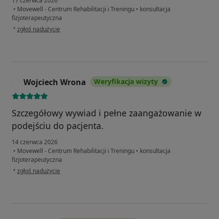
17 czerwca 2026
•
Movewell - Centrum Rehabilitacji i Treningu
•
konsultacja
fizjoterapeutyczna
w opinii użytkownika Iwona
•
zgłoś nadużycie
Wojciech Wrona
Weryfikacja wizyty
W
Szczegółowy wywiad i pełne zaangażowanie w
podejściu do pacjenta.
14 czerwca 2026
•
Movewell - Centrum Rehabilitacji i Treningu
•
konsultacja
fizjoterapeutyczna
w opinii użytkownika Wojciech Wrona
•
zgłoś nadużycie