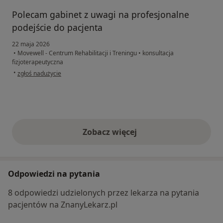
Polecam gabinet z uwagi na profesjonalne
podejście do pacjenta
22 maja 2026
•
Movewell - Centrum Rehabilitacji i Treningu
•
konsultacja
fizjoterapeutyczna
w opinii użytkownika Leon
•
zgłoś nadużycie
Zobacz więcej
opinie powyżej
Odpowiedzi na pytania
8 odpowiedzi udzielonych przez lekarza na pytania
pacjentów na ZnanyLekarz.pl