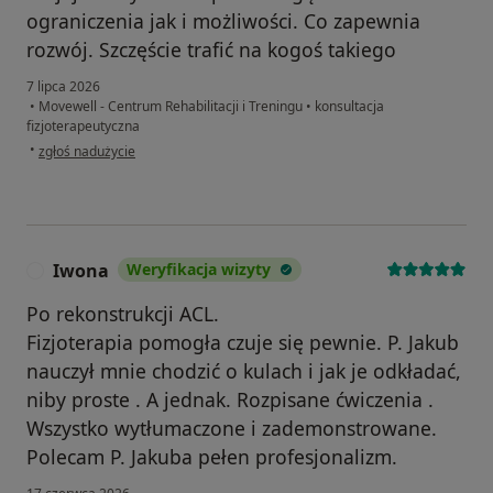
ograniczenia jak i możliwości. Co zapewnia
rozwój. Szczęście trafić na kogoś takiego
7 lipca 2026
•
Movewell - Centrum Rehabilitacji i Treningu
•
konsultacja
fizjoterapeutyczna
w opinii użytkownika Meg
•
zgłoś nadużycie
Iwona
Weryfikacja wizyty
I
Po rekonstrukcji ACL.
Fizjoterapia pomogła czuje się pewnie. P. Jakub
nauczył mnie chodzić o kulach i jak je odkładać,
niby proste . A jednak. Rozpisane ćwiczenia .
Wszystko wytłumaczone i zademonstrowane.
Polecam P. Jakuba pełen profesjonalizm.