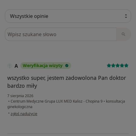
Szukaj w opiniach
A
Weryfikacja wizyty
wszystko super, jestem zadowolona Pan doktor
bardzo miły
7 sierpnia 2026
•
Centrum Medyczne Grupa LUX MED Kalisz - Chopina 9
•
konsultacja
ginekologiczna
w opinii użytkownika A
•
zgłoś nadużycie