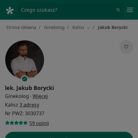
Me
Czego szukasz?
Strona Główna
Ginekolog
Kalisz
Jakub Borycki
Zmień miasto
lek.
Jakub Borycki
O specjalizacjach
Ginekolog
·
Więcej
Kalisz
3 adresy
Nr PWZ: 3030737
59 opinii