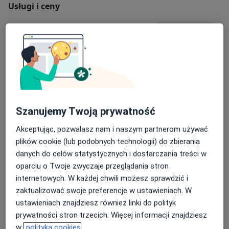
Usługi i ceny
Konsultacja ginekologiczna
Umów wizytę
Od 319 zł
Szczegóły
Prowadzenie ciąży
Umów wizytę
Od 359 zł
Szczegóły
Szanujemy Twoją prywatność
Konsultacja ginekologiczna + USG
Od 339 zł
Szczegóły
Akceptując, pozwalasz nam i naszym partnerom używać
plików cookie (lub podobnych technologii) do zbierania
Telemedycyna - Porada - Gienkologa
danych do celów statystycznych i dostarczania treści w
Od 189 zł
Szczegóły
oparciu o Twoje zwyczaje przeglądania stron
internetowych. W każdej chwili możesz sprawdzić i
zaktualizować swoje preferencje w ustawieniach. W
USG ginekologiczne
ustawieniach znajdziesz również linki do polityk
Od 299 zł
Szczegóły
prywatności stron trzecich. Więcej informacji znajdziesz
w
polityka cookies