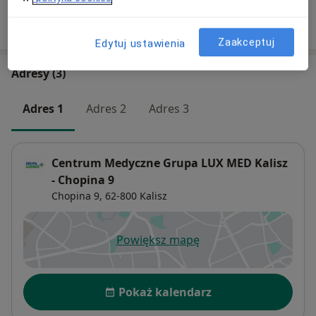
W jaki sposób ustalane są ceny?
Zaakceptuj
Edytuj ustawienia
Adresy (3)
Adres 1
Adres 2
Adres 3
Centrum Medyczne Grupa LUX MED Kalisz
- Chopina 9
Chopina 9,
62-800
Kalisz
Powiększ mapę
otwiera się w nowej karcie
Dostępność
Pokaż kalendarz