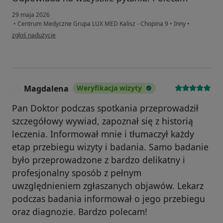
29 maja 2026
•
Centrum Medyczne Grupa LUX MED Kalisz - Chopina 9
•
Inny
•
w opinii użytkownika Paulina
zgłoś nadużycie
Magdalena
Weryfikacja wizyty
M
Pan Doktor podczas spotkania przeprowadził
szczegółowy wywiad, zapoznał się z historią
leczenia. Informował mnie i tłumaczył każdy
etap przebiegu wizyty i badania. Samo badanie
było przeprowadzone z bardzo delikatny i
profesjonalny sposób z pełnym
uwzględnieniem zgłaszanych objawów. Lekarz
podczas badania informował o jego przebiegu
oraz diagnozie. Bardzo polecam!