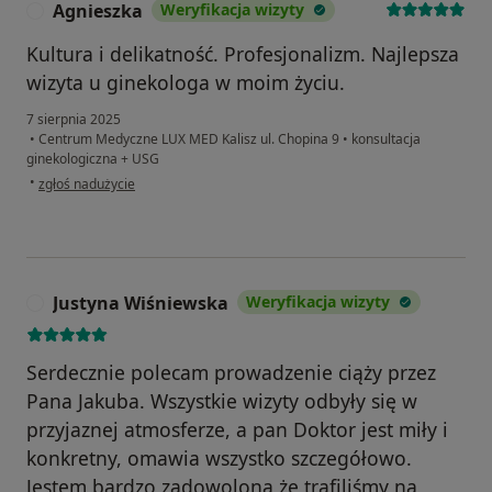
Agnieszka
Weryfikacja wizyty
A
Kultura i delikatność. Profesjonalizm. Najlepsza
wizyta u ginekologa w moim życiu.
7 sierpnia 2025
•
Centrum Medyczne LUX MED Kalisz ul. Chopina 9
•
konsultacja
ginekologiczna + USG
w opinii użytkownika Agnieszka
•
zgłoś nadużycie
Justyna Wiśniewska
Weryfikacja wizyty
J
Serdecznie polecam prowadzenie ciąży przez
Pana Jakuba. Wszystkie wizyty odbyły się w
przyjaznej atmosferze, a pan Doktor jest miły i
konkretny, omawia wszystko szczegółowo.
Jestem bardzo zadowolona że trafiliśmy na