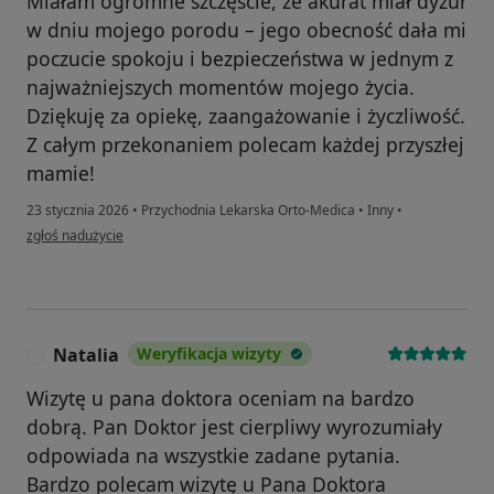
Miałam ogromne szczęście, że akurat miał dyżur
w dniu mojego porodu – jego obecność dała mi
poczucie spokoju i bezpieczeństwa w jednym z
najważniejszych momentów mojego życia.
Dziękuję za opiekę, zaangażowanie i życzliwość.
Z całym przekonaniem polecam każdej przyszłej
mamie!
23 stycznia 2026
•
Przychodnia Lekarska Orto-Medica
•
Inny
•
w opinii użytkownika Alicja Marcinkowska
zgłoś nadużycie
Natalia
Weryfikacja wizyty
N
Wizytę u pana doktora oceniam na bardzo
dobrą. Pan Doktor jest cierpliwy wyrozumiały
odpowiada na wszystkie zadane pytania.
Bardzo polecam wizytę u Pana Doktora