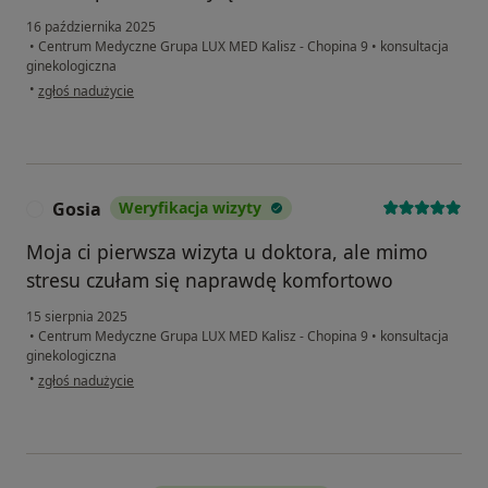
16 października 2025
•
Centrum Medyczne Grupa LUX MED Kalisz - Chopina 9
•
konsultacja
ginekologiczna
w opinii użytkownika Natalia
•
zgłoś nadużycie
Gosia
Weryfikacja wizyty
G
Moja ci pierwsza wizyta u doktora, ale mimo
stresu czułam się naprawdę komfortowo
15 sierpnia 2025
•
Centrum Medyczne Grupa LUX MED Kalisz - Chopina 9
•
konsultacja
ginekologiczna
w opinii użytkownika Gosia
•
zgłoś nadużycie