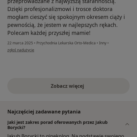
przeprowadzane z najwyższą starannością.
Dzięki profesjonalizmowi i trosce doktora
mogłam cieszyć się spokojnym okresem ciąży i
pewnością, że jestem w najlepszych rękach.
Polecam każdej przyszłej mamie!
22 marca 2025
•
Przychodnia Lekarska Orto-Medica
•
Inny
•
w opinii użytkownika S.K.
zgłoś nadużycie
Zobacz więcej
opinie powyżej
Najczęściej zadawane pytania
Jaki jest zakres porad oferowanych przez Jakub
Borycki?
Jakub Borycki to ginekolog. Na podstawie swojego