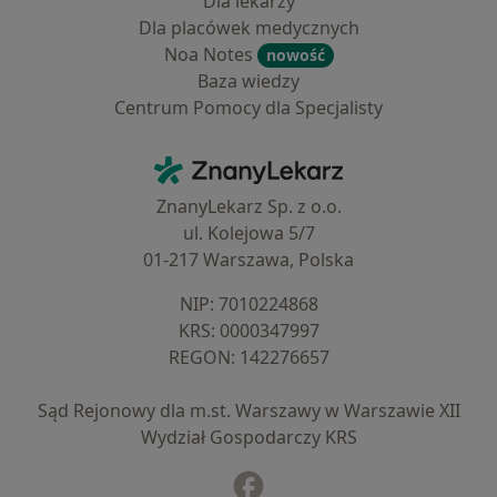
Dla lekarzy
Dla placówek medycznych
Noa Notes
nowość
Baza wiedzy
Centrum Pomocy dla Specjalisty
Kontakt
ZnanyLekarz - Strona główna
ZnanyLekarz Sp. z o.o.
ul. Kolejowa 5/7
01-217 Warszawa, Polska
NIP: ⁠7010224868
KRS: ⁠0000347997
REGON: ⁠142276657
Sąd Rejonowy dla m.st. Warszawy w Warszawie XII
Wydział Gospodarczy KRS
Facebook
otwiera się w nowej karcie