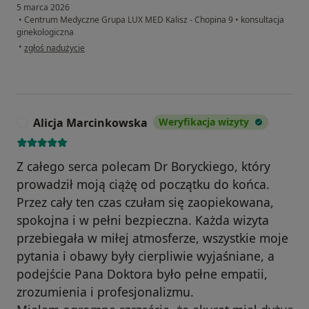
5 marca 2026
•
Centrum Medyczne Grupa LUX MED Kalisz - Chopina 9
•
konsultacja
ginekologiczna
w opinii użytkownika Magdalena
•
zgłoś nadużycie
Alicja Marcinkowska
Weryfikacja wizyty
A
Z całego serca polecam Dr Boryckiego, który
prowadził moją ciążę od początku do końca.
Przez cały ten czas czułam się zaopiekowana,
spokojna i w pełni bezpieczna. Każda wizyta
przebiegała w miłej atmosferze, wszystkie moje
pytania i obawy były cierpliwie wyjaśniane, a
podejście Pana Doktora było pełne empatii,
zrozumienia i profesjonalizmu.