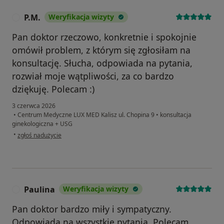
P.M.
Weryfikacja wizyty
P
Pan doktor rzeczowo, konkretnie i spokojnie
omówił problem, z którym się zgłosiłam na
konsultację. Słucha, odpowiada na pytania,
rozwiał moje wątpliwości, za co bardzo
dziękuję. Polecam :)
3 czerwca 2026
•
Centrum Medyczne LUX MED Kalisz ul. Chopina 9
•
konsultacja
ginekologiczna + USG
w opinii użytkownika P.M.
•
zgłoś nadużycie
Paulina
Weryfikacja wizyty
P
Pan doktor bardzo miły i sympatyczny.
Odpowiada na wszystkie pytania. Polecam