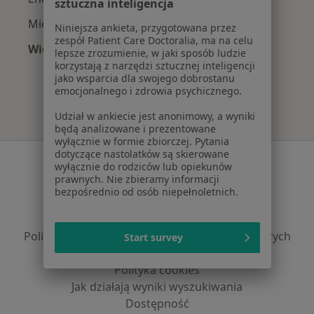
sztuczna inteligencja
Mięśniaki macicy w Kaliszu
Niniejsza ankieta, przygotowana przez
zespół Patient Care Doctoralia, ma na celu
Więcej (15)
lepsze zrozumienie, w jaki sposób ludzie
Więcej w kategorii: Najczęście leczone chorob
korzystają z narzędzi sztucznej inteligencji
jako wsparcia dla swojego dobrostanu
emocjonalnego i zdrowia psychicznego.
Udział w ankiecie jest anonimowy, a wyniki
będą analizowane i prezentowane
wyłącznie w formie zbiorczej. Pytania
dotyczące nastolatków są skierowane
Serwis
wyłącznie do rodziców lub opiekunów
prawnych. Nie zbieramy informacji
Regulamin
bezpośrednio od osób niepełnoletnich.
Polityka prywatności pacjentów
Polityka prywatności profesjonalistów
Polityka prywatności dla profesjonalistów, których
Start survey
dane pozyskaliśmy samodzielnie
Polityka cookies
Jak działają wyniki wyszukiwania
Dostępność