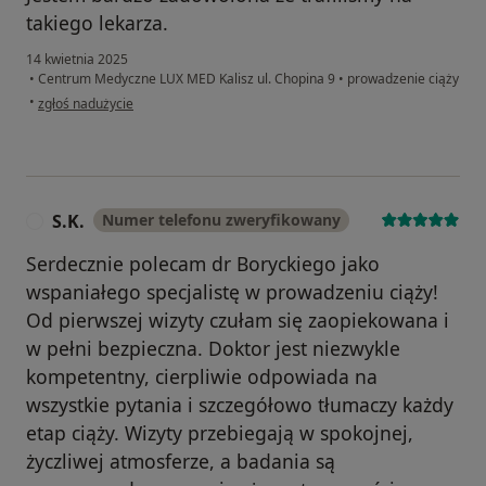
takiego lekarza.
14 kwietnia 2025
•
Centrum Medyczne LUX MED Kalisz ul. Chopina 9
•
prowadzenie ciąży
w opinii użytkownika Justyna Wiśniewska
•
zgłoś nadużycie
S.K.
Numer telefonu zweryfikowany
S
Serdecznie polecam dr Boryckiego jako
wspaniałego specjalistę w prowadzeniu ciąży!
Od pierwszej wizyty czułam się zaopiekowana i
w pełni bezpieczna. Doktor jest niezwykle
kompetentny, cierpliwie odpowiada na
wszystkie pytania i szczegółowo tłumaczy każdy
etap ciąży. Wizyty przebiegają w spokojnej,
życzliwej atmosferze, a badania są