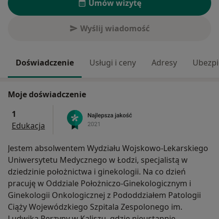
Umów wizytę
Wyślij wiadomość
Doświadczenie
Usługi i ceny
Adresy
Ubezpi
Moje doświadczenie
1
Edukacja
Jestem absolwentem Wydziału Wojskowo-Lekarskiego
Uniwersytetu Medycznego w Łodzi, specjalistą w
dziedzinie położnictwa i ginekologii. Na co dzień
pracuję w Oddziale Położniczo-Ginekologicznym i
Ginekologii Onkologicznej z Pododdziałem Patologii
Ciąży Wojewódzkiego Szpitala Zespolonego im.
Ludwika Perzyny w Kaliszu, gdzie nieustannie