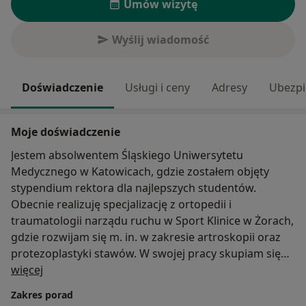
Umów wizytę
Wyślij wiadomość
Doświadczenie
Usługi i ceny
Adresy
Ubezpi
Moje doświadczenie
Jestem absolwentem Śląskiego Uniwersytetu
Medycznego w Katowicach, gdzie zostałem objęty
stypendium rektora dla najlepszych studentów.
Obecnie realizuję specjalizację z ortopedii i
traumatologii narządu ruchu w Sport Klinice w Żorach,
gdzie rozwijam się m. in. w zakresie artroskopii oraz
protezoplastyki stawów. W swojej pracy skupiam się
O mnie
na urazach stawów i więzadeł, chorobie
więcej
zwyrodnieniowej, zespołach bólowych stawów.
Zakres porad
Swoje umiejętności poszerzam poprzez uczestnictwo