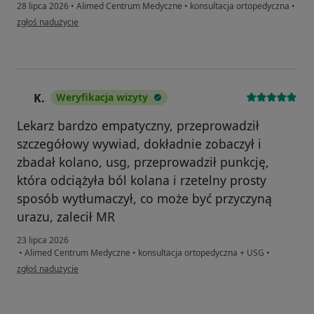
28 lipca 2026
•
Alimed Centrum Medyczne
•
konsultacja ortopedyczna
•
w opinii użytkownika Małgorzata
zgłoś nadużycie
K.
Weryfikacja wizyty
K
Lekarz bardzo empatyczny, przeprowadził
szczegółowy wywiad, dokładnie zobaczył i
zbadał kolano, usg, przeprowadził punkcję,
która odciążyła ból kolana i rzetelny prosty
sposób wytłumaczył, co może być przyczyną
urazu, zalecił MR
23 lipca 2026
•
Alimed Centrum Medyczne
•
konsultacja ortopedyczna + USG
•
w opinii użytkownika K.
zgłoś nadużycie