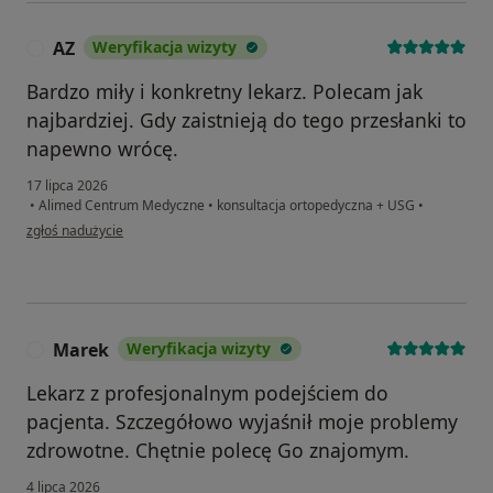
AZ
Weryfikacja wizyty
A
Bardzo miły i konkretny lekarz. Polecam jak
najbardziej. Gdy zaistnieją do tego przesłanki to
napewno wrócę.
17 lipca 2026
•
Alimed Centrum Medyczne
•
konsultacja ortopedyczna + USG
•
w opinii użytkownika AZ
zgłoś nadużycie
Marek
Weryfikacja wizyty
M
Lekarz z profesjonalnym podejściem do
pacjenta. Szczegółowo wyjaśnił moje problemy
zdrowotne. Chętnie polecę Go znajomym.
4 lipca 2026