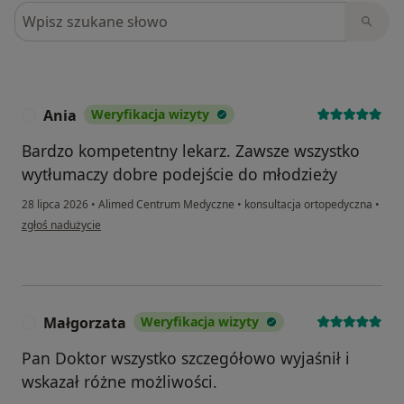
Szukaj w opiniach
Ania
Weryfikacja wizyty
A
Bardzo kompetentny lekarz. Zawsze wszystko
wytłumaczy dobre podejście do młodzieży
28 lipca 2026
•
Alimed Centrum Medyczne
•
konsultacja ortopedyczna
•
w opinii użytkownika Ania
zgłoś nadużycie
Małgorzata
Weryfikacja wizyty
M
Pan Doktor wszystko szczegółowo wyjaśnił i
wskazał różne możliwości.