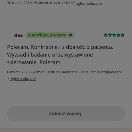
w opinii użytkownika Sandra
30 marca 2026
•
W innym miejscu
•
Inny
•
zgłoś nadużycie
Bea
Weryfikacja wizyty
B
Polecam. Konkretnie i z dbałość o pacjenta.
Wywiad i badanie oraz wystawione
skierowanie. Polecam.
6 marca 2026
•
Alimed Centrum Medyczne
•
konsultacja ortopedyczna
w opinii użytkownika Bea
•
zgłoś nadużycie
Zobacz więcej
opinie powyżej