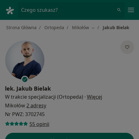
Me
Czego szukasz?
Strona Główna
Ortopeda
Mikołów
Jakub Bielak
Zmień miasto
lek.
Jakub Bielak
O specjalizacja
W trakcie specjalizacji (Ortopeda)
·
Więcej
Mikołów
2 adresy
Nr PWZ: 3702745
55 opinii