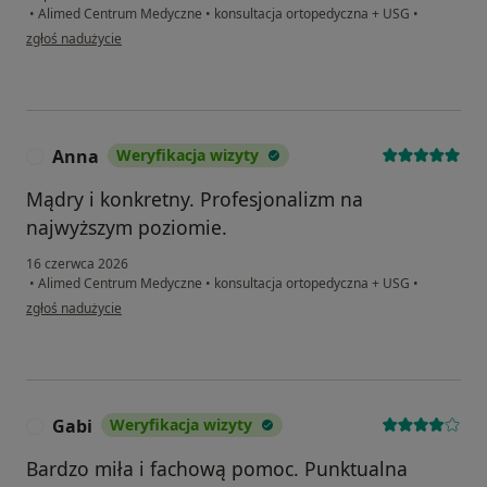
•
Alimed Centrum Medyczne
•
konsultacja ortopedyczna + USG
•
w opinii użytkownika Marek
zgłoś nadużycie
Anna
Weryfikacja wizyty
A
Mądry i konkretny. Profesjonalizm na
najwyższym poziomie.
16 czerwca 2026
•
Alimed Centrum Medyczne
•
konsultacja ortopedyczna + USG
•
w opinii użytkownika Anna
zgłoś nadużycie
Gabi
Weryfikacja wizyty
G
Bardzo miła i fachową pomoc. Punktualna