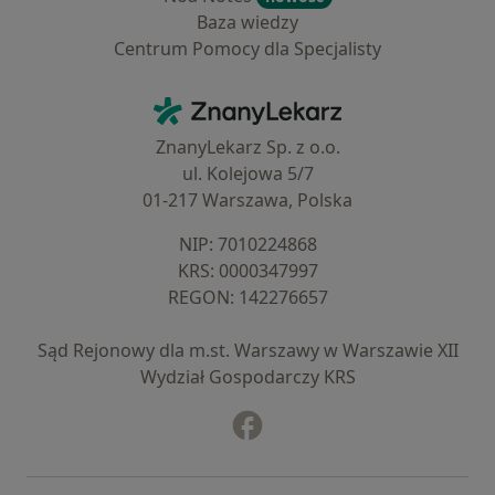
Baza wiedzy
Centrum Pomocy dla Specjalisty
Kontakt
ZnanyLekarz - Strona główna
ZnanyLekarz Sp. z o.o.
ul. Kolejowa 5/7
01-217 Warszawa, Polska
NIP: ⁠7010224868
KRS: ⁠0000347997
REGON: ⁠142276657
Sąd Rejonowy dla m.st. Warszawy w Warszawie XII
Wydział Gospodarczy KRS
Facebook
otwiera się w nowej karcie