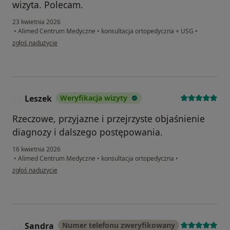
wizyta. Polecam.
23 kwietnia 2026
•
Alimed Centrum Medyczne
•
konsultacja ortopedyczna + USG
•
w opinii użytkownika Gabi
zgłoś nadużycie
Leszek
Weryfikacja wizyty
L
Rzeczowe, przyjazne i przejrzyste objaśnienie
diagnozy i dalszego postępowania.
16 kwietnia 2026
•
Alimed Centrum Medyczne
•
konsultacja ortopedyczna
•
w opinii użytkownika Leszek
zgłoś nadużycie
Sandra
Numer telefonu zweryfikowany
S