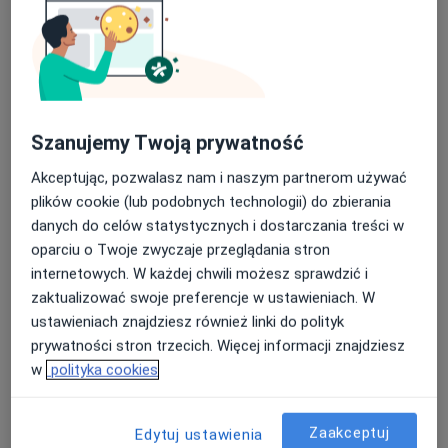
Konsultacja ortopedyczna + USG
Umów wizytę
300 zł
Szczegóły
Blokady przeciwbólowe
Umów wizytę
200 zł
Szczegóły
Szanujemy Twoją prywatność
Akceptując, pozwalasz nam i naszym partnerom używać
Iniekcje dostawowe
plików cookie (lub podobnych technologii) do zbierania
Umów wizytę
200 zł
Szczegóły
danych do celów statystycznych i dostarczania treści w
oparciu o Twoje zwyczaje przeglądania stron
internetowych. W każdej chwili możesz sprawdzić i
Kwas hialuronowy
Umów wizytę
zaktualizować swoje preferencje w ustawieniach. W
1 000 zł
Szczegóły
ustawieniach znajdziesz również linki do polityk
prywatności stron trzecich. Więcej informacji znajdziesz
+ 7 usług
w
polityka cookies
W jaki sposób ustalane są ceny?
Zaakceptuj
Edytuj ustawienia