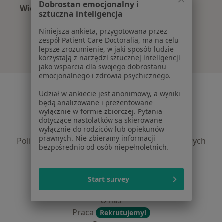
Dobrostan emocjonalny i
Więcej (10)
sztuczna inteligencja
Więcej w kategorii: Najpopularniejsze ubezpi
Niniejsza ankieta, przygotowana przez
zespół Patient Care Doctoralia, ma na celu
lepsze zrozumienie, w jaki sposób ludzie
korzystają z narzędzi sztucznej inteligencji
jako wsparcia dla swojego dobrostanu
emocjonalnego i zdrowia psychicznego.
Serwis
Udział w ankiecie jest anonimowy, a wyniki
będą analizowane i prezentowane
Regulamin
wyłącznie w formie zbiorczej. Pytania
Polityka prywatności pacjentów
dotyczące nastolatków są skierowane
Polityka prywatności profesjonalistów
wyłącznie do rodziców lub opiekunów
prawnych. Nie zbieramy informacji
Polityka prywatności dla profesjonalistów, których
bezpośrednio od osób niepełnoletnich.
dane pozyskaliśmy samodzielnie
Polityka cookies
Jak działają wyniki wyszukiwania
Start survey
Dostępność
O nas
Praca
Rekrutujemy!