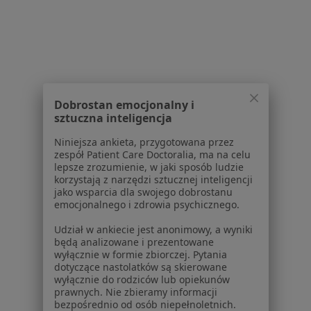
Pytania i odpowiedzi
Usługi i zabiegi
Choroby
Pomoc
Aplikacje mobilne
Blog dla pacjentów
Dobrostan emocjonalny i
Dla profesjonalistów
sztuczna inteligencja
Cennik
Niniejsza ankieta, przygotowana przez
Dla lekarzy
zespół Patient Care Doctoralia, ma na celu
lepsze zrozumienie, w jaki sposób ludzie
Dla placówek medycznych
korzystają z narzędzi sztucznej inteligencji
Noa Notes
nowość
jako wsparcia dla swojego dobrostanu
Baza wiedzy
emocjonalnego i zdrowia psychicznego.
Centrum Pomocy dla Specjalisty
Udział w ankiecie jest anonimowy, a wyniki
będą analizowane i prezentowane
Kontakt
wyłącznie w formie zbiorczej. Pytania
ZnanyLekarz - Strona główna
dotyczące nastolatków są skierowane
wyłącznie do rodziców lub opiekunów
ZnanyLekarz Sp. z o.o.
prawnych. Nie zbieramy informacji
ul. Kolejowa 5/7
bezpośrednio od osób niepełnoletnich.