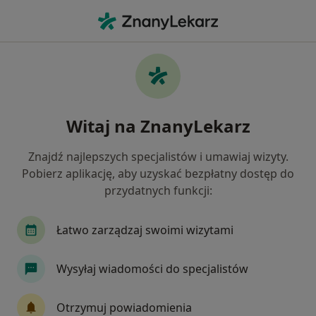
Me
Zwyrodnienie Stawów • Żory, śląskie
Filtry
• 1
Ubezpieczenie
Map
Zwyrodnienie stawów specjaliści w Żorach
Witaj na ZnanyLekarz
Jak działają wyniki wyszukiwania
Znajdź najlepszych specjalistów i umawiaj wizyty.
Pobierz aplikację, aby uzyskać bezpłatny dostęp do
Jakiego specjalisty szukasz?
przydatnych funkcji:
Alergolog
Chirurg
Dermatolog
Endok
Łatwo zarządzaj swoimi wizytami
Wysyłaj wiadomości do specjalistów
Otrzymuj powiadomienia