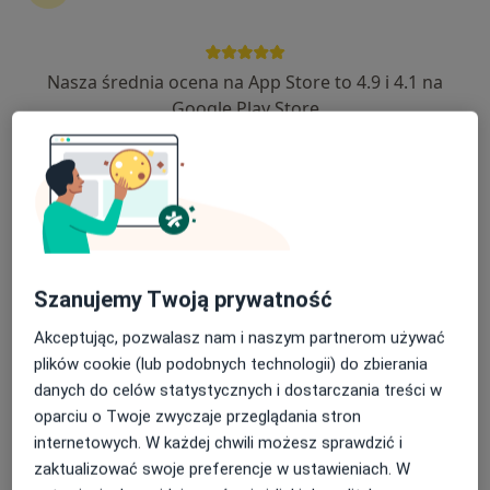
Nasza średnia ocena na App Store to 4.9 i 4.1 na
Nowy profil na ZnanyLekarz
Bezpieczne płatności
Google Play Store
lek. Danuta Kulik
·
Lekarz wykonujący zabiegi medycyny estetycznej, Internista
Więcej
9 opinii
Adres 1
Adres 2
Online
Szanujemy Twoją prywatność
Jutrzenki 70, Rybnik
•
Mapa
"DKMED" Indywidualna specjalistyczna praktyka lekarska lek med Danuta Kulik
Akceptując, pozwalasz nam i naszym partnerom używać
Konsultacja z zakresu medycyny estetycznej
300 zł
plików cookie (lub podobnych technologii) do zbierania
danych do celów statystycznych i dostarczania treści w
Specjalista nie oferuje umawiania online pod tym adresem.
oparciu o Twoje zwyczaje przeglądania stron
internetowych. W każdej chwili możesz sprawdzić i
Poproś o wizytę
zaktualizować swoje preferencje w ustawieniach. W