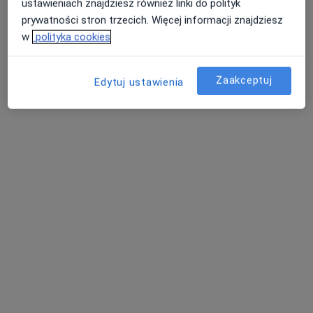
ustawieniach znajdziesz również linki do polityk
prywatności stron trzecich. Więcej informacji znajdziesz
w
polityka cookies
Zaakceptuj
Edytuj ustawienia
Alimed Centrum Medyczne
·
Więcej
Medycyna pracy, Endokrynologia, Ginekologia
3165 opinii
Wodzisławska 14, Żory
•
Mapa
Konsultacja lekarza medycyny pracy
od 80 zł
dr Tomasz
Michał Smołczyk
Zakrzewski
lekarz medycyny
lekarz rodzinny
pracy