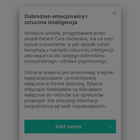
Blog dla pacjentów
Dla profesjonalistów
Dobrostan emocjonalny i
sztuczna inteligencja
Cennik
Dla lekarzy
Niniejsza ankieta, przygotowana przez
zespół Patient Care Doctoralia, ma na celu
Dla placówek medycznych
lepsze zrozumienie, w jaki sposób ludzie
Noa Notes
nowość
korzystają z narzędzi sztucznej inteligencji
Baza wiedzy
jako wsparcia dla swojego dobrostanu
emocjonalnego i zdrowia psychicznego.
Centrum Pomocy dla Specjalisty
Udział w ankiecie jest anonimowy, a wyniki
Kontakt
będą analizowane i prezentowane
ZnanyLekarz - Strona główna
wyłącznie w formie zbiorczej. Pytania
dotyczące nastolatków są skierowane
ZnanyLekarz Sp. z o.o.
wyłącznie do rodziców lub opiekunów
ul. Kolejowa 5/7
prawnych. Nie zbieramy informacji
01-217 Warszawa, Polska
bezpośrednio od osób niepełnoletnich.
NIP: ⁠7010224868
KRS: ⁠0000347997
Start survey
REGON: ⁠142276657