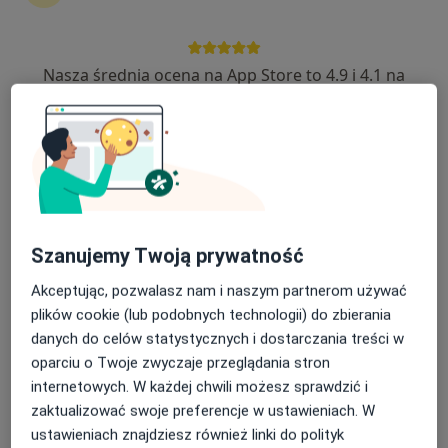
Nasza średnia ocena na App Store to 4.9 i 4.1 na
Alimed Centrum Medyczne
Google Play Store
·
Więcej
Medycyna pracy, Endokrynologia, Ginekologia
3165 opinii
Wodzisławska 14, Żory
•
Mapa
Konsultacja lekarza medycyny pracy
od 80 zł
Szanujemy Twoją prywatność
dr Tomasz
Michał Smołczyk
Akceptując, pozwalasz nam i naszym partnerom używać
Zakrzewski
lekarz medycyny
plików cookie (lub podobnych technologii) do zbierania
lekarz rodzinny
pracy
danych do celów statystycznych i dostarczania treści w
Brak dostępnych specjalistów z wolnymi terminami w tym centrum medycznym.
oparciu o Twoje zwyczaje przeglądania stron
internetowych. W każdej chwili możesz sprawdzić i
Pokaż profil
zaktualizować swoje preferencje w ustawieniach. W
ustawieniach znajdziesz również linki do polityk