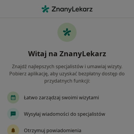
Me
Uszkodzenia Więzadeł • Żory, śląskie
Filtry
• 1
Ubezpieczenie
Map
Uszkodzenia więzadeł specjaliści w Żorach
Witaj na ZnanyLekarz
Jak działają wyniki wyszukiwania
Znajdź najlepszych specjalistów i umawiaj wizyty.
Pobierz aplikację, aby uzyskać bezpłatny dostęp do
Jakiego specjalisty szukasz?
przydatnych funkcji:
Alergolog
Chirurg
Dermatolog
Endok
Łatwo zarządzaj swoimi wizytami
Wysyłaj wiadomości do specjalistów
Otrzymuj powiadomienia