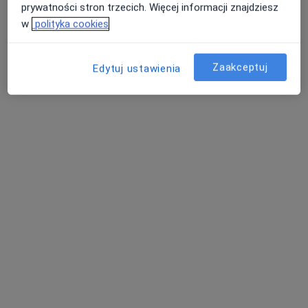
prywatności stron trzecich. Więcej informacji znajdziesz
w
polityka cookies
Zaakceptuj
Edytuj ustawienia
dr n. med. Robert Kokot
·
Więcej
Ortopeda
256 opinii
Aleja Zjednoczonej Europy 37, Żory
•
Mapa
Centrum Medyczne Provita
Konsultacja ortopedyczna
od 300 zł
Specjalista nie oferuje umawiania online pod tym adresem.
Poproś o wizytę