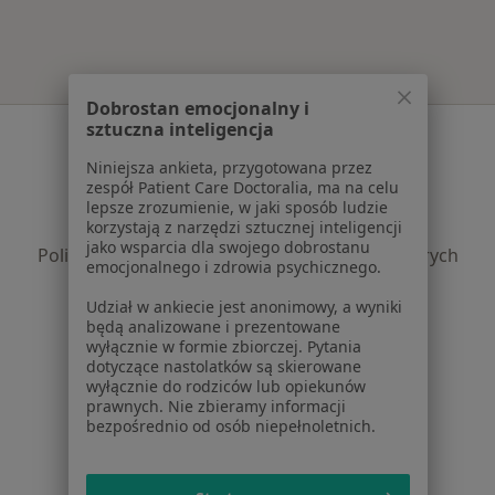
Dobrostan emocjonalny i
sztuczna inteligencja
Serwis
Niniejsza ankieta, przygotowana przez
Regulamin
zespół Patient Care Doctoralia, ma na celu
Polityka prywatności pacjentów
lepsze zrozumienie, w jaki sposób ludzie
korzystają z narzędzi sztucznej inteligencji
Polityka prywatności profesjonalistów
jako wsparcia dla swojego dobrostanu
Polityka prywatności dla profesjonalistów, których
emocjonalnego i zdrowia psychicznego.
dane pozyskaliśmy samodzielnie
Udział w ankiecie jest anonimowy, a wyniki
Polityka cookies
będą analizowane i prezentowane
Jak działają wyniki wyszukiwania
wyłącznie w formie zbiorczej. Pytania
Dostępność
dotyczące nastolatków są skierowane
wyłącznie do rodziców lub opiekunów
O nas
prawnych. Nie zbieramy informacji
Praca
Rekrutujemy!
bezpośrednio od osób niepełnoletnich.
Partnerzy
Centrum prasowe
Kontakt