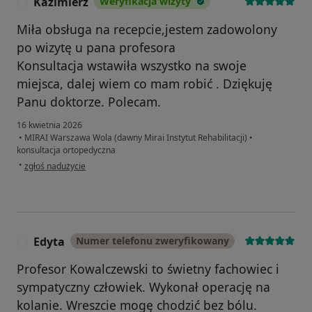
Kazimierz
Weryfikacja wizyty
K
Miła obsługa na recepcie,jestem zadowolony
po wizytę u pana profesora
Konsultacja wstawiła wszystko na swoje
miejsca, dalej wiem co mam robić . Dziękuję
Panu doktorze. Polecam.
16 kwietnia 2026
•
MIRAI Warszawa Wola (dawny Mirai Instytut Rehabilitacji)
•
konsultacja ortopedyczna
w opinii użytkownika Kazimierz
•
zgłoś nadużycie
Edyta
Numer telefonu zweryfikowany
E
Profesor Kowalczewski to świetny fachowiec i
sympatyczny człowiek. Wykonał operację na
kolanie. Wreszcie mogę chodzić bez bólu.