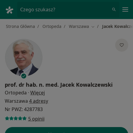
Me
Czego szukasz?
Strona Główna
Ortopeda
Warszawa
Jacek Kowalcz
Zmień miasto
prof. dr hab. n. med.
Jacek Kowalczewski
O specjalizacjach
Ortopeda
·
Więcej
Warszawa
4 adresy
Nr PWZ: 4287783
5 opinii