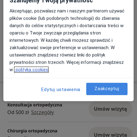
Szanujemy Twoją prywatność
licznych staży i kursów międzynarodowych
Akceptując, pozwalasz nam i naszym partnerom używać
w wiodących ośrodkach ortopedycznych m.in.
plików cookie (lub podobnych technologii) do zbierania
w Holandii, Belgii, Szwecji, Szwajcarii, Finlandii, Francji,
danych do celów statystycznych i dostarczania treści w
Wielkiej Brytanii, Niemczech, Austrii i USA. W latach
oparciu o Twoje zwyczaje przeglądania stron
2005–2008 byłem członkiem Międzynarodowej Rady
internetowych. W każdej chwili możesz sprawdzić i
Innowacyjności firmy Stryker, współtworząc kierunki
zaktualizować swoje preferencje w ustawieniach. W
Zobacz galerię (9)
rozwoju technologii ortopedycznych.
ustawieniach znajdziesz również linki do polityk
prywatności stron trzecich. Więcej informacji znajdziesz
Pokaż więcej
w
polityka cookies
o doświadczeniu
Zaakceptuj
Edytuj ustawienia
Usługi i ceny
Konsultacja ortopedyczna
Umów wizytę
Od 500 zł
Szczegóły
Chirurgia ortopedyczna
Umów wizytę