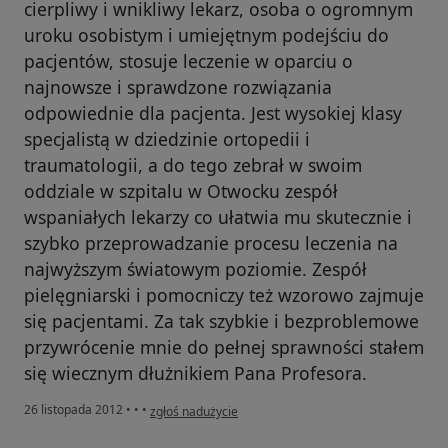
cierpliwy i wnikliwy lekarz, osoba o ogromnym
uroku osobistym i umiejętnym podejściu do
pacjentów, stosuje leczenie w oparciu o
najnowsze i sprawdzone rozwiązania
odpowiednie dla pacjenta. Jest wysokiej klasy
specjalistą w dziedzinie ortopedii i
traumatologii, a do tego zebrał w swoim
oddziale w szpitalu w Otwocku zespół
wspaniałych lekarzy co ułatwia mu skutecznie i
szybko przeprowadzanie procesu leczenia na
najwyższym światowym poziomie. Zespół
pielęgniarski i pomocniczy też wzorowo zajmuje
się pacjentami. Za tak szybkie i bezproblemowe
przywrócenie mnie do pełnej sprawności stałem
się wiecznym dłużnikiem Pana Profesora.
w opinii użytkownika Konto zostało usunięte
26 listopada 2012
•
•
•
zgłoś nadużycie