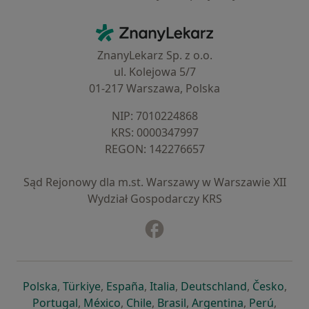
Kontakt
ZnanyLekarz - Strona główna
ZnanyLekarz Sp. z o.o.
ul. Kolejowa 5/7
01-217 Warszawa, Polska
NIP: ⁠7010224868
KRS: ⁠0000347997
REGON: ⁠142276657
Sąd Rejonowy dla m.st. Warszawy w Warszawie XII
Wydział Gospodarczy KRS
Facebook
otwiera się w nowej karcie
otwiera się w nowej karcie
otwiera się w nowej karcie
otwiera się w nowej karcie
otwiera się w nowej karci
otwiera się
otwi
Polska
,
Türkiye
,
España
,
Italia
,
Deutschland
,
Česko
,
otwiera się w nowej karcie
otwiera się w nowej karcie
otwiera się w nowej karcie
otwiera się w nowej kar
otwiera się 
otwier
Portugal
,
México
,
Chile
,
Brasil
,
Argentina
,
Perú
,