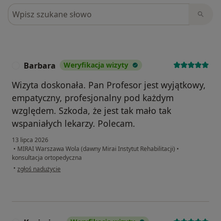
Szukaj w opiniach
Barbara
Weryfikacja wizyty
B
Wizyta doskonała. Pan Profesor jest wyjątkowy,
empatyczny, profesjonalny pod każdym
względem. Szkoda, że jest tak mało tak
wspaniałych lekarzy. Polecam.
13 lipca 2026
•
MIRAI Warszawa Wola (dawny Mirai Instytut Rehabilitacji)
•
konsultacja ortopedyczna
w opinii użytkownika Barbara
•
zgłoś nadużycie