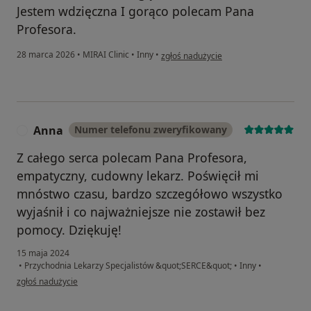
Jestem wdzięczna I gorąco polecam Pana
Profesora.
w opinii użytkownika Edyta
28 marca 2026
•
MIRAI Clinic
•
Inny
•
zgłoś nadużycie
Anna
Numer telefonu zweryfikowany
A
Z całego serca polecam Pana Profesora,
empatyczny, cudowny lekarz. Poświęcił mi
mnóstwo czasu, bardzo szczegółowo wszystko
wyjaśnił i co najważniejsze nie zostawił bez
pomocy. Dziękuję!
15 maja 2024
•
Przychodnia Lekarzy Specjalistów &quot;SERCE&quot;
•
Inny
•
w opinii użytkownika Anna
zgłoś nadużycie