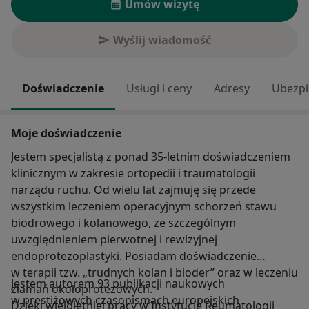
Umów wizytę
Wyślij wiadomość
Doświadczenie
Usługi i ceny
Adresy
Ubezpi
Moje doświadczenie
Jestem specjalistą z ponad 35-letnim doświadczeniem
klinicznym w zakresie ortopedii i traumatologii
narządu ruchu. Od wielu lat zajmuję się przede
wszystkim leczeniem operacyjnym schorzeń stawu
biodrowego i kolanowego, ze szczególnym
uwzględnieniem pierwotnej i rewizyjnej
endoprotezoplastyki. Posiadam doświadczenie
w terapii tzw. „trudnych kolan i bioder” oraz w leczeniu
Jestem autorem 93 publikacji naukowych
złamań okołoprotezowych.
w prestiżowych czasopismach europejskich
Dzięki wieloletniej pracy w Instytucie Reumatologii