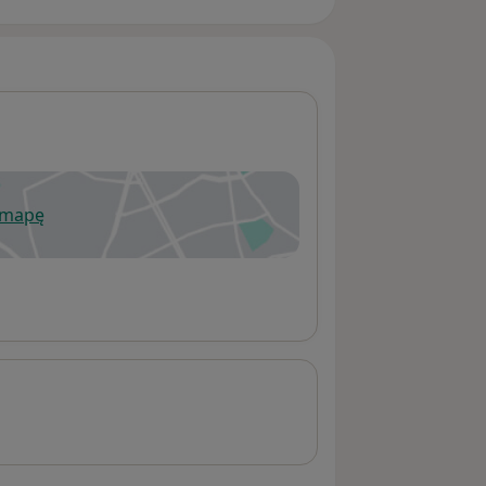
 mapę
wiera się w nowej karcie