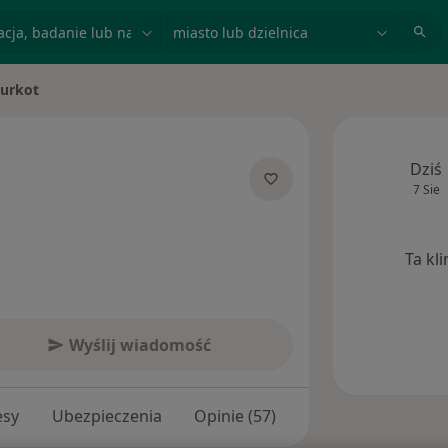
acja, badanie lub nazwisko
miasto lub dzielnica
Burkot
o
Dziś
7 Sie
jalizacjach
Ta kl
Wyślij wiadomość
esy
Ubezpieczenia
Opinie (57)