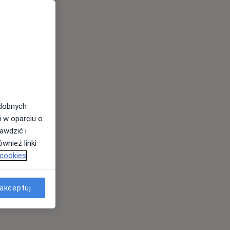
odobnych
i w oparciu o
awdzić i
wnież linki
 cookies
akceptuj