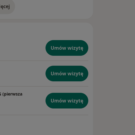
ęcej
doświadczeniu
Umów wizytę
Umów wizytę
G (pierwsza
Umów wizytę