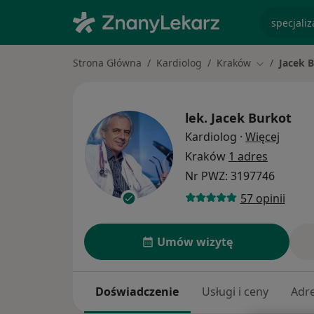
specjaliz
Strona Główna
Kardiolog
Kraków
Jacek 
Zmień miast
lek.
Jacek Burkot
O spec
Kardiolog
·
Więcej
Kraków
1 adres
Nr PWZ: 3197746
57 opinii
Umów wizytę
Doświadczenie
Usługi i ceny
Adr