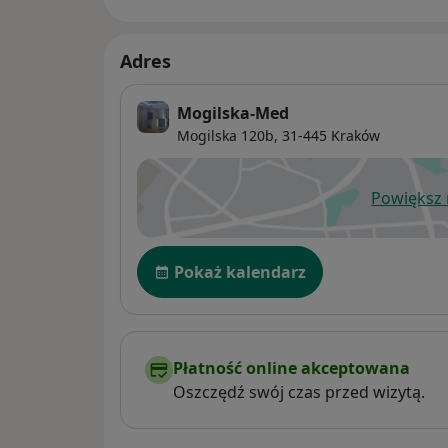
Adres
Mogilska-Med
Mogilska 120b,
31-445
Kraków
Powiększ
ot
Dostępność
Pokaż kalendarz
Płatność online akceptowana
Oszczędź swój czas przed wizytą.