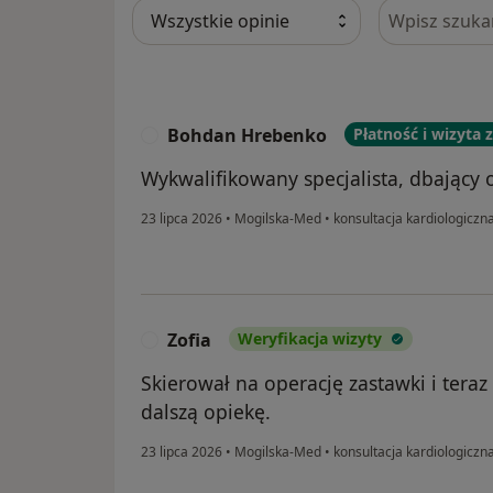
Szukaj w opi
Bohdan Hrebenko
Płatność i wizyta
B
Wykwalifikowany specjalista, dbający o
23 lipca 2026
•
Mogilska-Med
•
konsultacja kardiologiczna
Zofia
Weryfikacja wizyty
Z
Skierował na operację zastawki i ter
dalszą opiekę.
23 lipca 2026
•
Mogilska-Med
•
konsultacja kardiologiczna