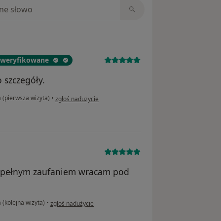
niach
 zweryfikowane
 szczegóły.
w opinii użytkownika Bohdan Hrebenko
 (pierwsza wizyta)
•
zgłoś nadużycie
az pełnym zaufaniem wracam pod
w opinii użytkownika Zofia
 (kolejna wizyta)
•
zgłoś nadużycie