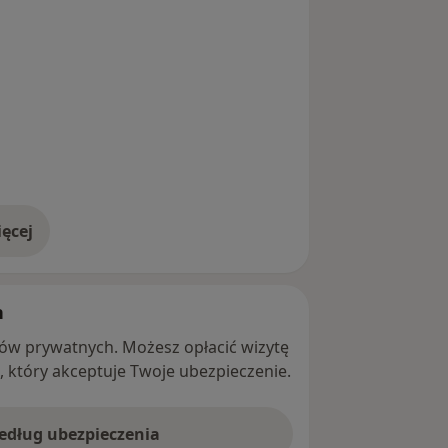
ęcej
adresie
h
ntów prywatnych. Możesz opłacić wizytę
ę, który akceptuje Twoje ubezpieczenie.
według ubezpieczenia