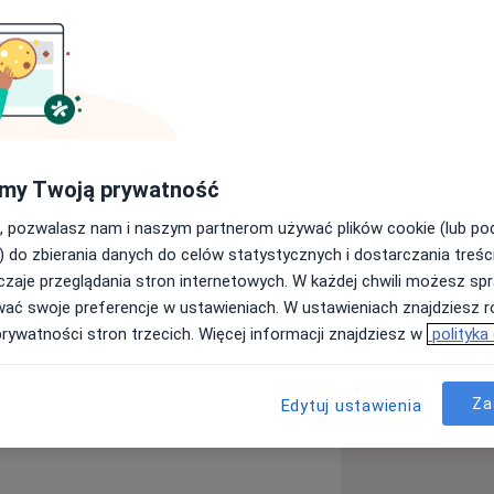
ale Lekarskim Akademii Medycznej w
 z wyróżnieniem.
wewnętrznych. W tym czasie
ch Szpitala Bonifratrów w Krakowie,
my Twoją prywatność
 Kardiologii Szpitala im. Rydygiera w
, pozwalasz nam i naszym partnerom używać plików cookie (lub p
awa Piotrowskiego. W tym okresie
) do zbierania danych do celów statystycznych i dostarczania treśc
 Wewnętrznych i specjalizację z
zaje przeglądania stron internetowych. W każdej chwili możesz spr
ałem się leczeniem pacjentów,
wać swoje preferencje w ustawieniach. W ustawieniach znajdziesz ró
em zabiegi wszczepiania „
prywatności stron trzecich. Więcej informacji znajdziesz w
polityka
ulatoryjnym w poradniach
wienna serca
m Medyczne Vadimed. Od 2010r.
Za
Edytuj ustawienia
a11y_sr_more_diseases
serca
Wady serca
+12
Poradnie Specjalistyczne.
ardiologicznego, Towarzystwa
iety of Card