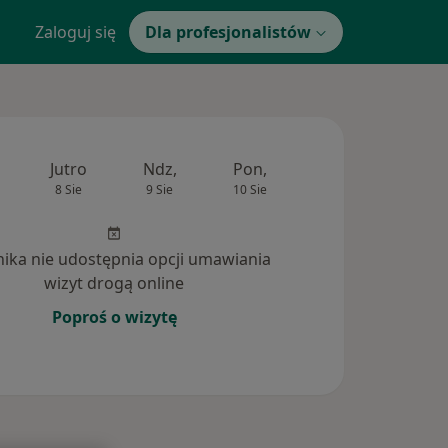
Zaloguj się
Dla profesjonalistów
Jutro
Ndz,
Pon,
Wt,
Śr,
8 Sie
9 Sie
10 Sie
11 Sie
12 Si
inika nie udostępnia opcji umawiania
wizyt drogą online
Poproś o wizytę