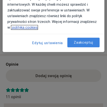
Ubezpieczenia - brak akceptowanych
internetowych. W każdej chwili możesz sprawdzić i
zaktualizować swoje preferencje w ustawieniach. W
Ten specjalista przyjmuje wyłącznie pacjentów
ustawieniach znajdziesz również linki do polityk
prywatnych. Możesz opłacić wizytę samodzielnie lub
prywatności stron trzecich. Więcej informacji znajdziesz
znaleźć innego specjalistę, który akceptuje Twoje
w
polityka cookies
ubezpieczenie.
Zaakceptuj
Edytuj ustawienia
Szukaj specjalistów według ubezpieczenia
Opinie
Dodaj swoją opinię
11 opinii