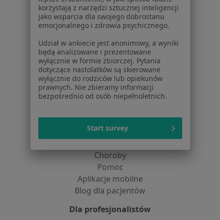
Jak działają wyniki wyszukiwania
korzystają z narzędzi sztucznej inteligencji
Dostępność
jako wsparcia dla swojego dobrostanu
O nas
emocjonalnego i zdrowia psychicznego.
Praca
Rekrutujemy!
Udział w ankiecie jest anonimowy, a wyniki
Partnerzy
będą analizowane i prezentowane
Centrum prasowe
wyłącznie w formie zbiorczej. Pytania
dotyczące nastolatków są skierowane
Kontakt
wyłącznie do rodziców lub opiekunów
prawnych. Nie zbieramy informacji
Dla pacjentów
bezpośrednio od osób niepełnoletnich.
Lekarze
Placówki medyczne
Start survey
Pytania i odpowiedzi
Usługi i zabiegi
Choroby
Pomoc
Aplikacje mobilne
Blog dla pacjentów
Dla profesjonalistów