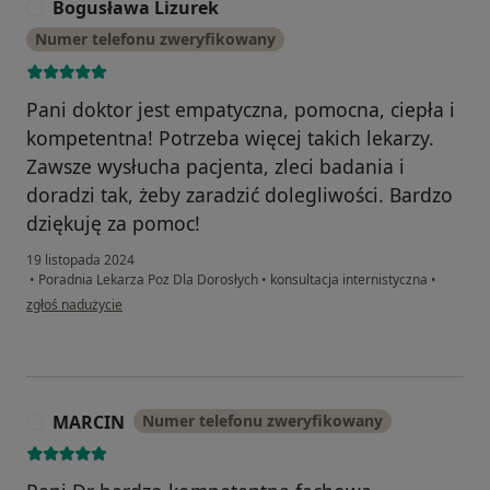
Bogusława Lizurek
B
Numer telefonu zweryfikowany
Pani doktor jest empatyczna, pomocna, ciepła i
kompetentna! Potrzeba więcej takich lekarzy.
Zawsze wysłucha pacjenta, zleci badania i
doradzi tak, żeby zaradzić dolegliwości. Bardzo
dziękuję za pomoc!
19 listopada 2024
•
Poradnia Lekarza Poz Dla Dorosłych
•
konsultacja internistyczna
•
w opinii użytkownika Bogusława Lizurek
zgłoś nadużycie
MARCIN
Numer telefonu zweryfikowany
M