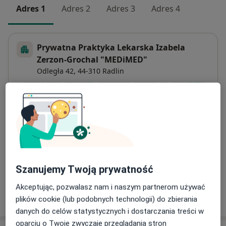
Adres 1
Adres 2
Adres 3
Adres 4
Prywatna Praktyka Lekarska Izabela
Zerzon-Grochal "MEDiMED"
Odległa 42,
44-310
Radlin
Powiększ mapę
otwiera się w nowej karcie
Dostępność
W tym gabinecie nie można umawiać wizyt przez
internet
""="">
Szanujemy Twoją prywatność
Akceptując, pozwalasz nam i naszym partnerom używać
Pokaż więcej
plików cookie (lub podobnych technologii) do zbierania
o adresie
danych do celów statystycznych i dostarczania treści w
oparciu o Twoje zwyczaje przeglądania stron