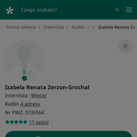
Me
Czego szukasz?
Strona Główna
Internista
Radlin
Izabela Renata Ze
Zmień miasto
Izabela Renata Zerzon-Grochal
O specjalizacjach
Internista
·
Więcej
Radlin
4 adresy
Nr PWZ: 3735564
11 opinii