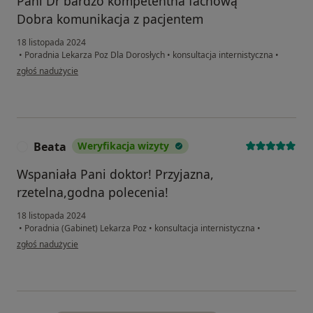
Pani Dr bardzo kompetentna fachową
Dobra komunikacja z pacjentem
18 listopada 2024
•
Poradnia Lekarza Poz Dla Dorosłych
•
konsultacja internistyczna
•
w opinii użytkownika MARCIN
zgłoś nadużycie
Beata
Weryfikacja wizyty
B
Wspaniała Pani doktor! Przyjazna,
rzetelna,godna polecenia!
18 listopada 2024
•
Poradnia (Gabinet) Lekarza Poz
•
konsultacja internistyczna
•
w opinii użytkownika Beata
zgłoś nadużycie