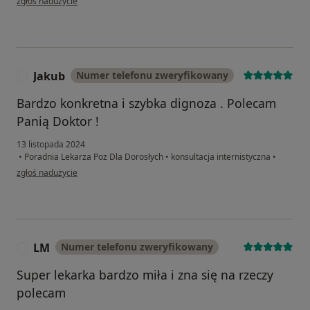
zgłoś nadużycie
Jakub
Numer telefonu zweryfikowany
J
Bardzo konkretna i szybka dignoza . Polecam
Panią Doktor !
13 listopada 2024
•
Poradnia Lekarza Poz Dla Dorosłych
•
konsultacja internistyczna
•
w opinii użytkownika Jakub
zgłoś nadużycie
LM
Numer telefonu zweryfikowany
L
Super lekarka bardzo miła i zna się na rzeczy
polecam