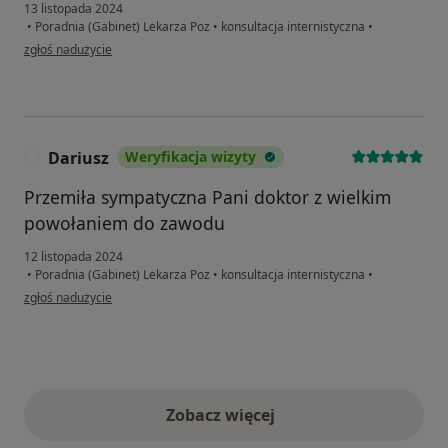
13 listopada 2024
•
Poradnia (Gabinet) Lekarza Poz
•
konsultacja internistyczna
•
w opinii użytkownika LM
zgłoś nadużycie
Dariusz
Weryfikacja wizyty
D
Przemiła sympatyczna Pani doktor z wielkim
powołaniem do zawodu
12 listopada 2024
•
Poradnia (Gabinet) Lekarza Poz
•
konsultacja internistyczna
•
w opinii użytkownika Dariusz
zgłoś nadużycie
Zobacz więcej
opinie powyżej