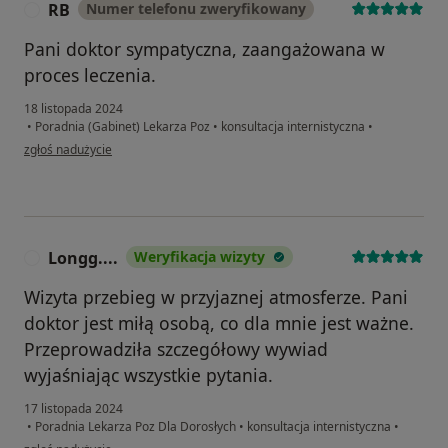
RB
Numer telefonu zweryfikowany
R
Pani doktor sympatyczna, zaangażowana w
proces leczenia.
18 listopada 2024
•
Poradnia (Gabinet) Lekarza Poz
•
konsultacja internistyczna
•
w opinii użytkownika RB
zgłoś nadużycie
Longg....
Weryfikacja wizyty
L
Wizyta przebieg w przyjaznej atmosferze. Pani
doktor jest miłą osobą, co dla mnie jest ważne.
Przeprowadziła szczegółowy wywiad
wyjaśniając wszystkie pytania.
17 listopada 2024
•
Poradnia Lekarza Poz Dla Dorosłych
•
konsultacja internistyczna
•
w opinii użytkownika Longg....