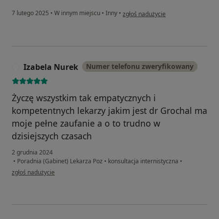
w opinii użytkownika Jaroslaw
7 lutego 2025
•
W innym miejscu
•
Inny
•
zgłoś nadużycie
Izabela Nurek
Numer telefonu zweryfikowany
I
Życzę wszystkim tak empatycznych i
kompetentnych lekarzy jakim jest dr Grochal ma
moje pełne zaufanie a o to trudno w
dzisiejszych czasach
2 grudnia 2024
•
Poradnia (Gabinet) Lekarza Poz
•
konsultacja internistyczna
•
w opinii użytkownika Izabela Nurek
zgłoś nadużycie