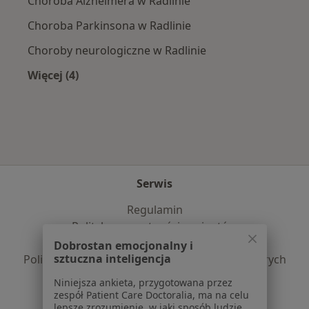
Choroba Alzheimera w Radlinie
Choroba Parkinsona w Radlinie
Choroby neurologiczne w Radlinie
Więcej (4)
Więcej w kategorii: Najczęście leczone choroby
Serwis
Regulamin
Polityka prywatności pacjentów
Polityka prywatności profesjonalistów
Dobrostan emocjonalny i
sztuczna inteligencja
Polityka prywatności dla profesjonalistów, których
dane pozyskaliśmy samodzielnie
Niniejsza ankieta, przygotowana przez
Polityka cookies
zespół Patient Care Doctoralia, ma na celu
lepsze zrozumienie, w jaki sposób ludzie