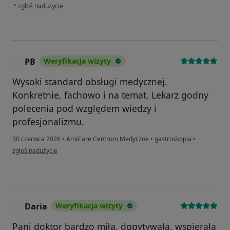
w opinii użytkownika MKJ
•
zgłoś nadużycie
PB
Weryfikacja wizyty
P
Wysoki standard obsługi medycznej.
Konkretnie, fachowo i na temat. Lekarz godny
polecenia pod względem wiedzy i
profesjonalizmu.
30 czerwca 2026
•
AmiCare Centrum Medyczne
•
gastroskopia
•
w opinii użytkownika PB
zgłoś nadużycie
Daria
Weryfikacja wizyty
D
Pani doktor bardzo miła, dopytywała, wspierała