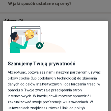
W jaki sposób ustalane są ceny?
Adresy (2)
Adres 1
Adres 2
AmiCare Centrum Medyczne
Romanowska 55N,
Bałuty
, 91-174
Łódź
Szanujemy Twoją prywatność
Akceptując, pozwalasz nam i naszym partnerom używać
Powiększ mapę
otwiera się w nowej karcie
plików cookie (lub podobnych technologii) do zbierania
danych do celów statystycznych i dostarczania treści w
Dostępność
oparciu o Twoje zwyczaje przeglądania stron
Pokaż kalendarz
internetowych. W każdej chwili możesz sprawdzić i
zaktualizować swoje preferencje w ustawieniach. W
ustawieniach znajdziesz również linki do polityk
Telefon