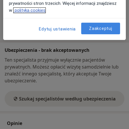
prywatności stron trzecich. Więcej informacji znajdziesz
786 08...
Pokaż numer telefonu
w
polityka cookies
42 639...
Pokaż numer telefonu
Pokaż więcej
Zaakceptuj
Edytuj ustawienia
o adresie
Ubezpieczenia - brak akceptowanych
Ten specjalista przyjmuje wyłącznie pacjentów
prywatnych. Możesz opłacić wizytę samodzielnie lub
znaleźć innego specjalistę, który akceptuje Twoje
ubezpieczenie.
Szukaj specjalistów według ubezpieczenia
Opinie