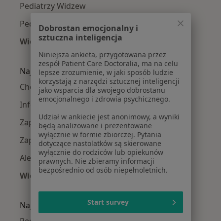
Pediatrzy Widzew
Pediatrzy Polesie
Dobrostan emocjonalny i
sztuczna inteligencja
Więcej (2)
Więcej w kategorii: Pediatrzy w pobliżu
Niniejsza ankieta, przygotowana przez
zespół Patient Care Doctoralia, ma na celu
Najczęście leczone choroby
lepsze zrozumienie, w jaki sposób ludzie
korzystają z narzędzi sztucznej inteligencji
Choroby wieku dziecięcego w Łodzi
jako wsparcia dla swojego dobrostanu
emocjonalnego i zdrowia psychicznego.
Infekcje dróg oddechowych w Łodzi
Udział w ankiecie jest anonimowy, a wyniki
Zapalenie płuc w Łodzi
będą analizowane i prezentowane
wyłącznie w formie zbiorczej. Pytania
Zapalenie oskrzeli w Łodzi
dotyczące nastolatków są skierowane
wyłącznie do rodziców lub opiekunów
Alergia w Łodzi
prawnych. Nie zbieramy informacji
bezpośrednio od osób niepełnoletnich.
Więcej (15)
Więcej w kategorii: Najczęście leczone chorob
Start survey
Najpopularniejsze ubezpieczenia