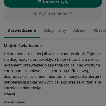
Umów wizytę
Wyślij wiadomość
Doświadczenie
Usługi i ceny
Adresy
Ubezpi
Moje doświadczenie
Lekarz pediatra, specjalista gastroenterologii. Zajmuje
się diagnostyką przewlekłych bólów brzucha u dzieci,
leczeniem przewlekłego zaparcia stolca, nieswoistymi
chorobami zapalnymi jelit, chorobą refluksową,
diagnostyką i leczeniem niedoboru masy ciała, alergii i
nietolerancji pokarmowych, celiakii oraz zaburzeniami
karmienia niemowląt.
O mnie
więcej
Szczególny nacisk kładzie na profilaktykę. Uważa, że
Zakres porad
najważniejsze dla zachowania dobrego zdrowia jest