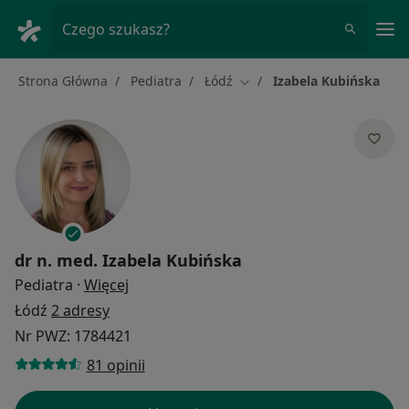
Me
Czego szukasz?
Strona Główna
Pediatra
Łódź
Izabela Kubińska
Zmień miasto
dr n. med.
Izabela Kubińska
O specjalizacjach
Pediatra
·
Więcej
Łódź
2 adresy
Nr PWZ: 1784421
81 opinii