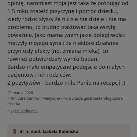
opinię, natomiast moja jest taka że próbując od
1,5 roku znaleźć przyczynę i pomóc dziecku,
kiedy rodzic słyszy że nic się nie dzieje i nie ma
problemu, to trudno traktować taka wizytę
poważnie. Jako mama wiem jakie dolegliwości
męczyły mojego syna i że niektóre działania
przyniosły efekty (np. zmiana mleka), co
również potwierdzały wyniki badan.
Bardzo mało empatyczne podejście do małych
pacjentów i ich rodziców.
Z pozytywów - bardzo miłe Panie na recepcji :)
29 marca 2026
•
AmiCare Centrum Medyczne
•
Konsultacja gastroenterologiczna u
dziecka
w opinii użytkownika Natalia
•
zgłoś nadużycie
dr n. med. Izabela Kubińska