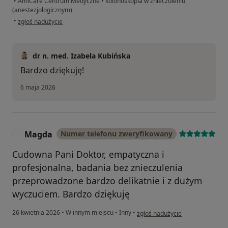
•
AmiCare Centrum Medyczne
•
kolonoskopia w znieczuleniu
(anestezjologicznym)
w opinii użytkownika Monika
•
zgłoś nadużycie
dr n. med. Izabela Kubińska
Bardzo dziękuję!
6 maja 2026
Magda
Numer telefonu zweryfikowany
M
Cudowna Pani Doktor, empatyczna i
profesjonalna, badania bez znieczulenia
przeprowadzone bardzo delikatnie i z dużym
wyczuciem. Bardzo dziękuję
w opinii użytkownika Magda
26 kwietnia 2026
•
W innym miejscu
•
Inny
•
zgłoś nadużycie