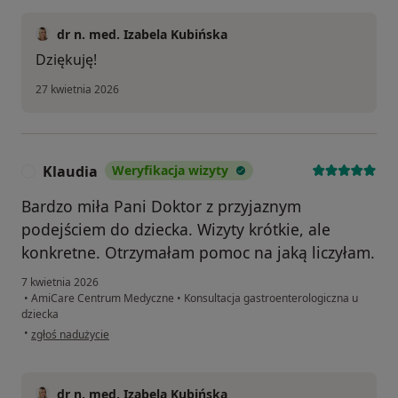
dr n. med. Izabela Kubińska
Dziękuję!
27 kwietnia 2026
Klaudia
Weryfikacja wizyty
K
Bardzo miła Pani Doktor z przyjaznym
podejściem do dziecka. Wizyty krótkie, ale
konkretne. Otrzymałam pomoc na jaką liczyłam.
7 kwietnia 2026
•
AmiCare Centrum Medyczne
•
Konsultacja gastroenterologiczna u
dziecka
w opinii użytkownika Klaudia
•
zgłoś nadużycie
dr n. med. Izabela Kubińska