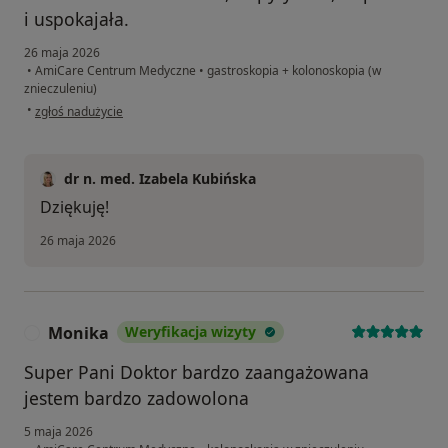
i uspokajała.
26 maja 2026
•
AmiCare Centrum Medyczne
•
gastroskopia + kolonoskopia (w
znieczuleniu)
w opinii użytkownika Daria
•
zgłoś nadużycie
dr n. med. Izabela Kubińska
Dziękuję!
26 maja 2026
Monika
Weryfikacja wizyty
M
Super Pani Doktor bardzo zaangażowana
jestem bardzo zadowolona
5 maja 2026