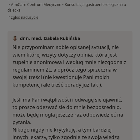
•
AmiCare Centrum Medyczne
•
Konsultacja gastroenterologiczna u
dziecka
w opinii użytkownika A
•
zgłoś nadużycie
dr n. med. Izabela Kubińska
Nie przypominam sobie opisanej sytuacji, nie
wiem której wizyty dotyczy opinia, która jest
zupełnie anonimowa i według mnie niezgodna z
regulaminem ZL, a oprócz tego sprzeczna w
swojej treści (nie kwestionuje Pani moich
kompetencji ale treść porady już tak ).
Jeśli ma Pani wątpliwości i odwagę sie ujawnić,
to proszę odezwać się do mnie bezpośrednio,
może będę mogła jeszcze raz odpowiedzieć na
pytania.
Nikogo nigdy nie krytykuję, a tym bardziej
innych lekarzy, tylko zgodnie ze swoją wiedzą