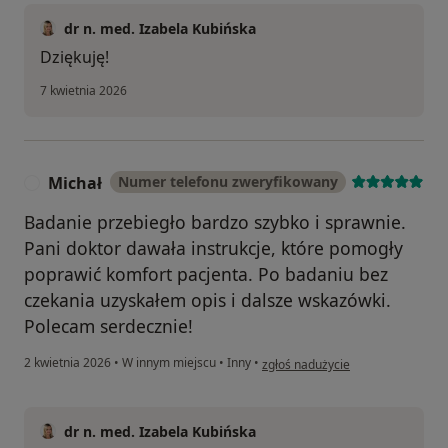
dr n. med. Izabela Kubińska
Dziękuję!
7 kwietnia 2026
Michał
Numer telefonu zweryfikowany
M
Badanie przebiegło bardzo szybko i sprawnie.
Pani doktor dawała instrukcje, które pomogły
poprawić komfort pacjenta. Po badaniu bez
czekania uzyskałem opis i dalsze wskazówki.
Polecam serdecznie!
w opinii użytkownika Michał
2 kwietnia 2026
•
W innym miejscu
•
Inny
•
zgłoś nadużycie
dr n. med. Izabela Kubińska