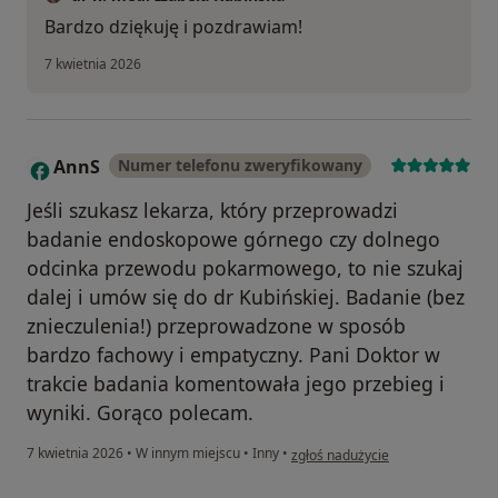
Bardzo dziękuję i pozdrawiam!
7 kwietnia 2026
AnnS
Numer telefonu zweryfikowany
A
Jeśli szukasz lekarza, który przeprowadzi
badanie endoskopowe górnego czy dolnego
odcinka przewodu pokarmowego, to nie szukaj
dalej i umów się do dr Kubińskiej. Badanie (bez
znieczulenia!) przeprowadzone w sposób
bardzo fachowy i empatyczny. Pani Doktor w
trakcie badania komentowała jego przebieg i
wyniki. Gorąco polecam.
w opinii użytkownika AnnS
7 kwietnia 2026
•
W innym miejscu
•
Inny
•
zgłoś nadużycie