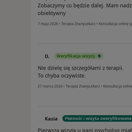
Zobaczymy co będzie dalej. Mam nadzi
obiektywny
7 maja 2026
•
Terapia ZnanyLekarz
•
Konsultacja online (
D.
Weryfikacja wizyty
D
Nie dzielę się szczegółami z terapii.
To chyba oczywiste.
27 marca 2026
•
Terapia ZnanyLekarz
•
Konsultacja onlin
Kasia
Płatność i wizyta zweryfikowane
K
Pierwsza wizyta u pani psycholog mia