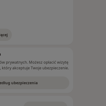
ęcej
adresie
h
ntów prywatnych. Możesz opłacić wizytę
ę, który akceptuje Twoje ubezpieczenie.
według ubezpieczenia