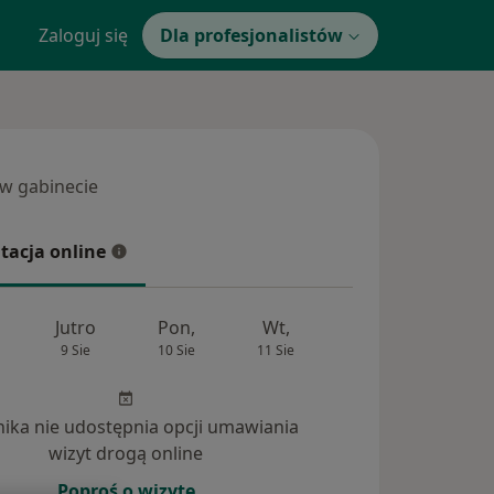
Zaloguj się
Dla profesjonalistów
 w gabinecie
 gabinecie
tacja online
cja online
Jutro
Pon,
Wt,
Śr,
Czw
9 Sie
10 Sie
11 Sie
12 Sie
13 Si
inika nie udostępnia opcji umawiania
wizyt drogą online
Poproś o wizytę