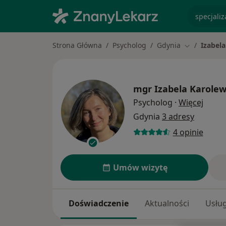
specjaliz
Strona Główna
Psycholog
Gdynia
Izabela
Zmień miast
mgr
Izabela Karolew
O spec
Psycholog
·
Więcej
Gdynia
3 adresy
4 opinie
Umów wizytę
Doświadczenie
Aktualności
Usług