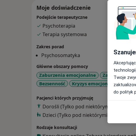
Moje doświadczenie
Podejście terapeutyczne
Psychoterapia
Terapia systemowa
Zakres porad
Szanuje
Psychosomatyka
Akceptując
Główne obszary pomocy
technologii
Zaburzenia emocjonalne
Zaburzenia lę
Twoje zwyc
a11
Bezsenność
Kryzys emocjonalny
+5
zaktualizo
do polityk 
Pacjenci których przyjmuję
Dorośli (Tylko pod niektórymi adresami)
Dzieci (Tylko pod niektórymi adresami)
Rodzaje konsultacji