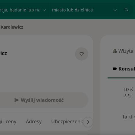
acja, badanie lub nazwisko
miasto lub dzielnica
 Karolewicz
o
Wizyta
icz
Wizyta w
jalizacjach
Konsul
Konsulta
Dziś
8 Sie
Wyślij wiadomość
Ta kl
i i ceny
Adresy
Ubezpieczenia
Opinie (4)