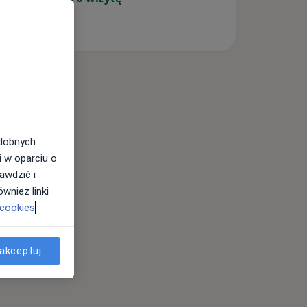
odobnych
i w oparciu o
awdzić i
wnież linki
 cookies
akceptuj