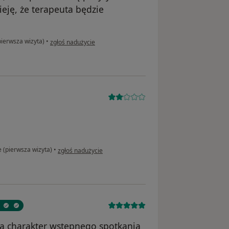
eję, że terapeuta będzie
w opinii użytkownika RM
pierwsza wizyta)
•
zgłoś nadużycie
w opinii użytkownika D.
e (pierwsza wizyta)
•
zgłoś nadużycie
ła charakter wstępnego spotkania