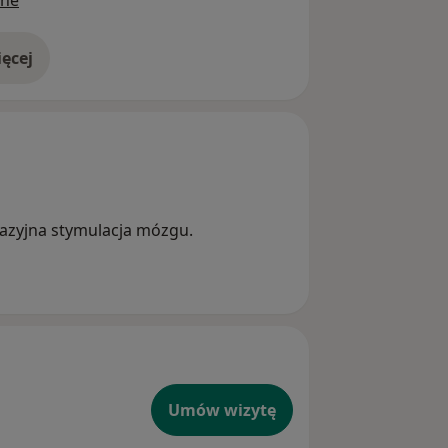
ine
ęcej
doświadczeniu
 terapia depresji - nieinwazyjna stymulacja mózgu.
Umów wizytę