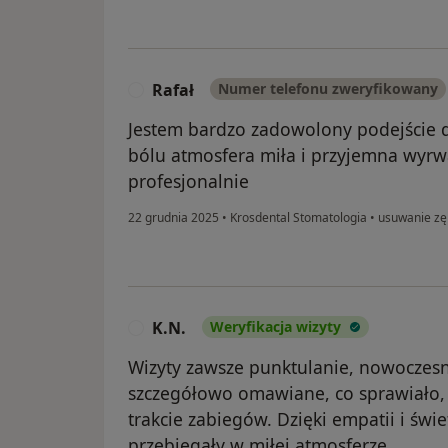
Rafał
Numer telefonu zweryfikowany
R
Jestem bardzo zadowolony podejście 
bólu atmosfera miła i przyjemna wyr
profesjonalnie
22 grudnia 2025
•
Krosdental Stomatologia
•
usuwanie z
K.N.
Weryfikacja wizyty
K
Wizyty zawsze punktulanie, nowoczesny
szczegółowo omawiane, co sprawiało,
trakcie zabiegów. Dzięki empatii i świ
przebiegały w miłej atmosferze.