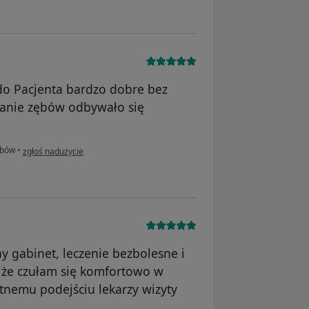
do Pacjenta bardzo dobre bez
wanie zębów odbywało się
w opinii użytkownika Rafał
ębów
•
zgłoś nadużycie
 gabinet, leczenie bezbolesne i
 że czułam się komfortowo w
etnemu podejściu lekarzy wizyty