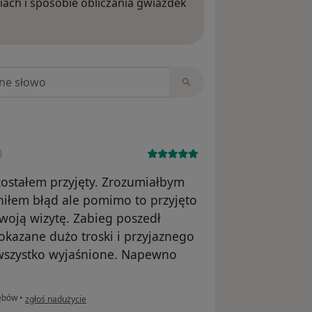
iach i sposobie obliczania gwiazdek
ięcej o opiniach
niach
zostałem przyjęty. Zrozumiałbym
niłem błąd ale pomimo to przyjęto
swoją wizytę. Zabieg poszedł
 okazane dużo troski i przyjaznego
 wszystko wyjaśnione. Napewno
w opinii użytkownika Kamil
ębów
•
zgłoś nadużycie