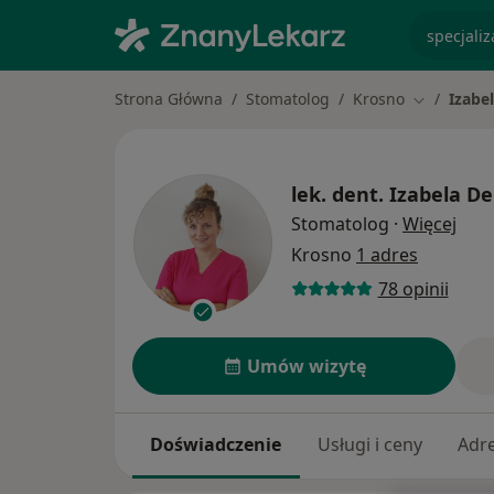
specjaliz
Strona Główna
Stomatolog
Krosno
Izabel
Zmień mia
lek. dent.
Izabela De
O sp
Stomatolog
·
Więcej
Krosno
1 adres
78 opinii
Umów wizytę
Doświadczenie
Usługi i ceny
Adr