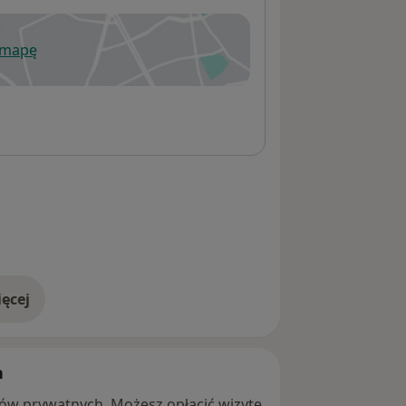
 mapę
wiera się w nowej karcie
ęcej
adresie
h
ntów prywatnych. Możesz opłacić wizytę