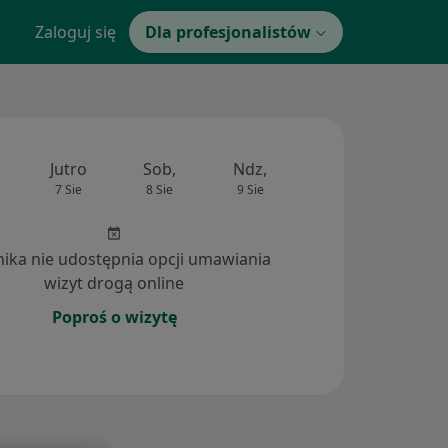
Zaloguj się
Dla profesjonalistów
Jutro
Sob,
Ndz,
Pon,
Wt,
7 Sie
8 Sie
9 Sie
10 Sie
11 Si
inika nie udostępnia opcji umawiania
wizyt drogą online
Poproś o wizytę