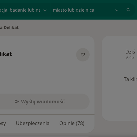
acja, badanie lub nazwisko
miasto lub dzielnica
a Delikat
sto
Dziś
likat
6 Sie
ecjalizacjach
Ta kl
Wyślij wiadomość
esy
Ubezpieczenia
Opinie (78)