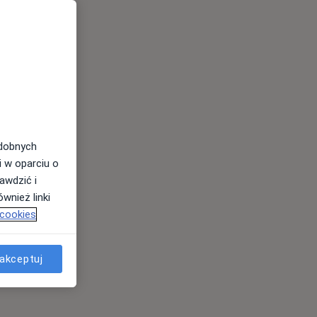
odobnych
i w oparciu o
awdzić i
wnież linki
 cookies
akceptuj