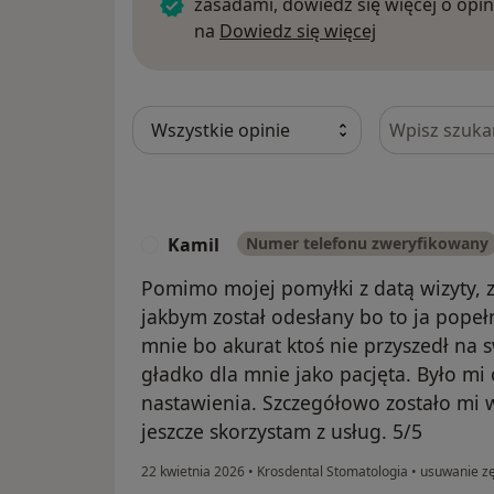
zasadami, dowiedz się więcej o opin
Dowiedz się w
na
Dowiedz się więcej
Szukaj w opi
Kamil
Numer telefonu zweryfikowany
K
Pomimo mojej pomyłki z datą wizyty, 
jakbym został odesłany bo to ja popeł
mnie bo akurat ktoś nie przyszedł na 
gładko dla mnie jako pacjęta. Było mi
nastawienia. Szczegółowo zostało mi
jeszcze skorzystam z usług. 5/5
22 kwietnia 2026
•
Krosdental Stomatologia
•
usuwanie z