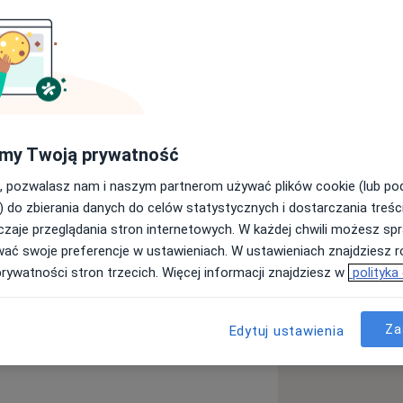
znego Uniwersytetu Medycznego w
icznego Krosdental. W pracy
my Twoją prywatność
 stronę profilaktyki stomatologicznej,
, pozwalasz nam i naszym partnerom używać plików cookie (lub p
izyta przebiegała w komfortowej i
) do zbierania danych do celów statystycznych i dostarczania treśc
ejętności i kwalifikacje zawodowe,
zaje przeglądania stron internetowych. W każdej chwili możesz spr
ach. Serdecznie zapraszam na wizytę.
wać swoje preferencje w ustawieniach. W ustawieniach znajdziesz ró
prywatności stron trzecich. Więcej informacji znajdziesz w
polityka
Za
Edytuj ustawienia
horoby miazgi
iseases