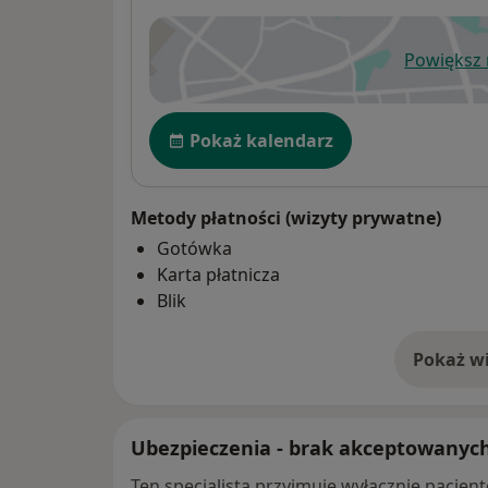
Powiększ
ot
Dostępność
Pokaż kalendarz
Metody płatności (wizyty prywatne)
Gotówka
Karta płatnicza
Blik
Pokaż wi
o 
Ubezpieczenia - brak akceptowanyc
Ten specjalista przyjmuje wyłącznie pacje