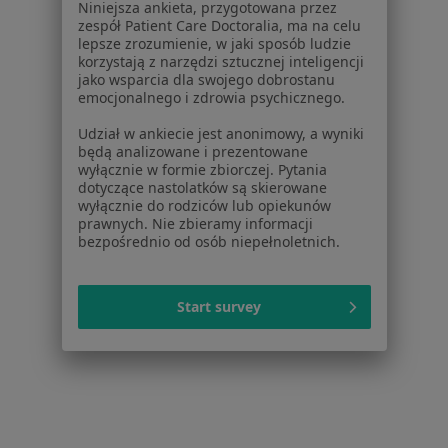
Niniejsza ankieta, przygotowana przez
Dla placówek medycznych
zespół Patient Care Doctoralia, ma na celu
Noa Notes
nowość
lepsze zrozumienie, w jaki sposób ludzie
Baza wiedzy
korzystają z narzędzi sztucznej inteligencji
jako wsparcia dla swojego dobrostanu
Centrum Pomocy dla Specjalisty
emocjonalnego i zdrowia psychicznego.
Kontakt
Udział w ankiecie jest anonimowy, a wyniki
ZnanyLekarz - Strona główna
będą analizowane i prezentowane
wyłącznie w formie zbiorczej. Pytania
ZnanyLekarz Sp. z o.o.
dotyczące nastolatków są skierowane
ul. Kolejowa 5/7
wyłącznie do rodziców lub opiekunów
01-217 Warszawa, Polska
prawnych. Nie zbieramy informacji
bezpośrednio od osób niepełnoletnich.
NIP: ⁠7010224868
KRS: ⁠0000347997
Start survey
REGON: ⁠142276657
Sąd Rejonowy dla m.st. Warszawy w Warszawie XII
Wydział Gospodarczy KRS
Facebook
otwiera się w nowej karcie