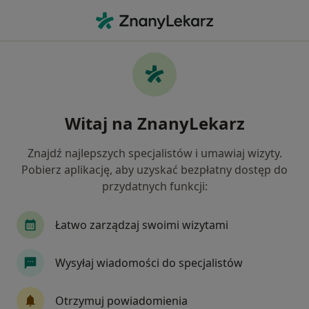
Me
Złamanie Zęba • Krosno, podkarpackie
Filtry
• 1
Mapa
Złamanie zęba specjaliści w Krosnie
Witaj na ZnanyLekarz
Jak działają wyniki wyszukiwania
Znajdź najlepszych specjalistów i umawiaj wizyty.
Pobierz aplikację, aby uzyskać bezpłatny dostęp do
Jakiego specjalisty szukasz?
przydatnych funkcji:
Stomatolog
Lekarz wykonujący zabiegi medyc
Łatwo zarządzaj swoimi wizytami
Wysyłaj wiadomości do specjalistów
Otrzymuj powiadomienia