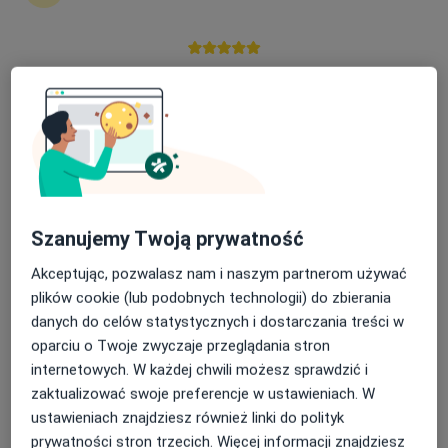
Nasza średnia ocena na App Store to 4.9 i 4.1 na
lek. dent. Michał Nawrocki
Google Play Store
·
Więcej
Stomatolog
245 opinii
Adres
Online
Grodzka 47, Krosno
•
Mapa
Szanujemy Twoją prywatność
STOMATOLOGIA MICHAŁ NAWROCKI
Akceptując, pozwalasz nam i naszym partnerom używać
Konsultacja protetyczna
150 zł
plików cookie (lub podobnych technologii) do zbierania
Specjalista nie oferuje umawiania online pod tym adresem.
danych do celów statystycznych i dostarczania treści w
oparciu o Twoje zwyczaje przeglądania stron
Poproś o wizytę
internetowych. W każdej chwili możesz sprawdzić i
zaktualizować swoje preferencje w ustawieniach. W
ustawieniach znajdziesz również linki do polityk
prywatności stron trzecich. Więcej informacji znajdziesz