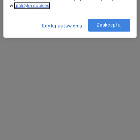
w
polityka cookies
Zaakceptuj
Edytuj ustawienia
lek. dent. Aleksandra Nawrocka-Kosiek
Stomatolog, Lekarz wykonujący zabiegi medycyny estetycznej
19 opinii
Aleja Jana Pawła II 37, Krosno
•
Mapa
Aesthedent Stomatologia
Chirurgia stomatologiczna
250 zł
Specjalista nie oferuje umawiania online pod tym adresem.
Poproś o wizytę