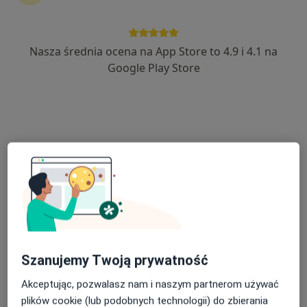
Nasza średnia ocena na App Store to 4.9 i 4.1 na
lek. dent. Michał Nawrocki
Google Play Store
·
Więcej
Stomatolog
243 opinie
Adres
Online
Grodzka 47, Krosno
•
Mapa
STOMATOLOGIA MICHAŁ NAWROCKI
Konsultacja protetyczna
150 zł
Specjalista nie oferuje umawiania online pod tym adresem.
Poproś o wizytę
Szanujemy Twoją prywatność
Akceptując, pozwalasz nam i naszym partnerom używać
plików cookie (lub podobnych technologii) do zbierania