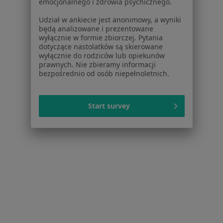
emocjonalnego i zdrowia psychicznego.
Cennik
Dla lekarzy
Udział w ankiecie jest anonimowy, a wyniki
będą analizowane i prezentowane
Dla placówek medycznych
wyłącznie w formie zbiorczej. Pytania
Noa Notes
nowość
dotyczące nastolatków są skierowane
Baza wiedzy
wyłącznie do rodziców lub opiekunów
prawnych. Nie zbieramy informacji
Centrum Pomocy dla Specjalisty
bezpośrednio od osób niepełnoletnich.
Kontakt
ZnanyLekarz - Strona główna
Start survey
ZnanyLekarz Sp. z o.o.
ul. Kolejowa 5/7
01-217 Warszawa, Polska
NIP: ⁠7010224868
KRS: ⁠0000347997
REGON: ⁠142276657
Sąd Rejonowy dla m.st. Warszawy w Warszawie XII
Wydział Gospodarczy KRS