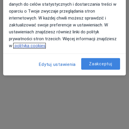
danych do celów statystycznych i dostarczania treści w
oparciu o Twoje zwyczaje przeglądania stron
internetowych. W każdej chwili możesz sprawdzić i
zaktualizować swoje preferencje w ustawieniach. W
ustawieniach znajdziesz również linki do polityk
lek. dent. Alena Kornasiewicz
prywatności stron trzecich. Więcej informacji znajdziesz
w
polityka cookies
Stomatolog
73 opinie
Szkolna 2, Rymanów
•
Mapa
Zaakceptuj
Edytuj ustawienia
FamiDent
Konsultacja stomatologiczna
Brak ceny
Specjalista nie oferuje umawiania online pod tym adresem.
Poproś o wizytę