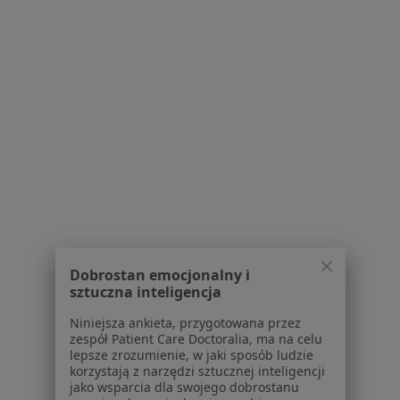
Dostępność
O nas
Praca
Rekrutujemy!
Partnerzy
Centrum prasowe
Kontakt
Dla pacjentów
Lekarze
Placówki medyczne
Pytania i odpowiedzi
Usługi i zabiegi
Dobrostan emocjonalny i
Choroby
sztuczna inteligencja
Pomoc
Aplikacje mobilne
Niniejsza ankieta, przygotowana przez
zespół Patient Care Doctoralia, ma na celu
Blog dla pacjentów
lepsze zrozumienie, w jaki sposób ludzie
korzystają z narzędzi sztucznej inteligencji
Dla profesjonalistów
jako wsparcia dla swojego dobrostanu