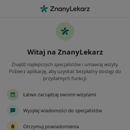
Me
Ubytki Zębów • Krosno, podkarpackie
Filtry
• 1
Mapa
Ubytki zębów specjaliści w Krosnie
Witaj na ZnanyLekarz
Jak działają wyniki wyszukiwania
Znajdź najlepszych specjalistów i umawiaj wizyty.
Pobierz aplikację, aby uzyskać bezpłatny dostęp do
Jakiego specjalisty szukasz?
przydatnych funkcji:
Stomatolog
Łatwo zarządzaj swoimi wizytami
Wysyłaj wiadomości do specjalistów
Otrzymuj powiadomienia