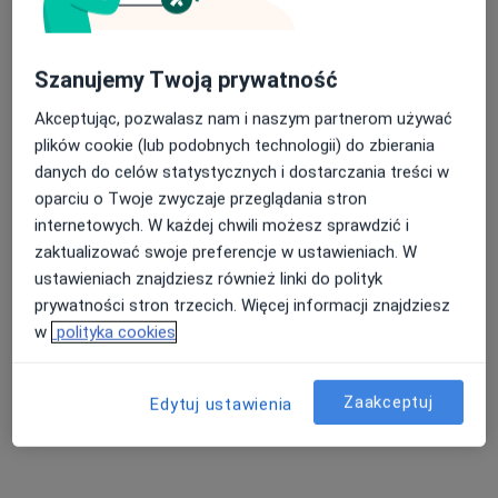
Szanujemy Twoją prywatność
Akceptując, pozwalasz nam i naszym partnerom używać
plików cookie (lub podobnych technologii) do zbierania
lek. dent. Izabela Delikat
danych do celów statystycznych i dostarczania treści w
·
Więcej
Stomatolog
oparciu o Twoje zwyczaje przeglądania stron
78 opinii
internetowych. W każdej chwili możesz sprawdzić i
Krakowska 124/6, Krosno
•
Mapa
zaktualizować swoje preferencje w ustawieniach. W
Krosdental Stomatologia
ustawieniach znajdziesz również linki do polityk
Konsultacja stomatologiczna
100 zł
prywatności stron trzecich. Więcej informacji znajdziesz
w
polityka cookies
Specjalista nie oferuje umawiania online pod tym adresem.
Poproś o wizytę
Zaakceptuj
Edytuj ustawienia