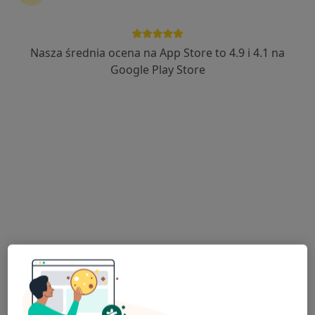
Nasza średnia ocena na App Store to 4.9 i 4.1 na
lek. dent. Michał Nawrocki
Google Play Store
·
Więcej
Stomatolog
245 opinii
Adres
Online
Grodzka 47, Krosno
•
Mapa
STOMATOLOGIA MICHAŁ NAWROCKI
Konsultacja protetyczna
150 zł
Specjalista nie oferuje umawiania online pod tym adresem.
Poproś o wizytę