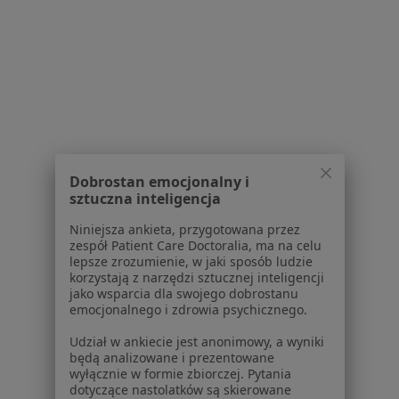
Polityka cookies
Jak działają wyniki wyszukiwania
Dostępność
O nas
Praca
Rekrutujemy!
Partnerzy
Centrum prasowe
Kontakt
Dobrostan emocjonalny i
Dla pacjentów
sztuczna inteligencja
Lekarze
Niniejsza ankieta, przygotowana przez
Placówki medyczne
zespół Patient Care Doctoralia, ma na celu
lepsze zrozumienie, w jaki sposób ludzie
Pytania i odpowiedzi
korzystają z narzędzi sztucznej inteligencji
Usługi i zabiegi
jako wsparcia dla swojego dobrostanu
Choroby
emocjonalnego i zdrowia psychicznego.
Pomoc
Udział w ankiecie jest anonimowy, a wyniki
Aplikacje mobilne
będą analizowane i prezentowane
Blog dla pacjentów
wyłącznie w formie zbiorczej. Pytania
dotyczące nastolatków są skierowane