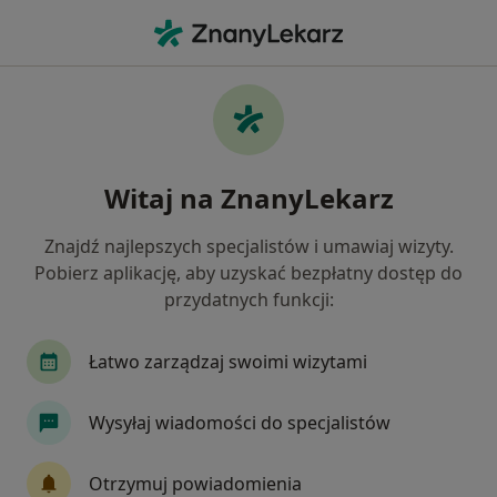
Me
Bruksizm • Krosno, podkarpackie
Filtry
• 1
Mapa
Bruksizm specjaliści w Krosnie
Witaj na ZnanyLekarz
Jak działają wyniki wyszukiwania
Znajdź najlepszych specjalistów i umawiaj wizyty.
Pobierz aplikację, aby uzyskać bezpłatny dostęp do
Jakiego specjalisty szukasz?
przydatnych funkcji:
Psycholog
Stomatolog
Psychoterapeuta
Łatwo zarządzaj swoimi wizytami
Wysyłaj wiadomości do specjalistów
Otrzymuj powiadomienia