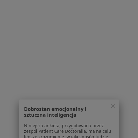
O nas
Praca
Rekrutujemy!
Partnerzy
Centrum prasowe
Kontakt
Dla pacjentów
Lekarze
Placówki medyczne
Pytania i odpowiedzi
Usługi i zabiegi
Choroby
Pomoc
Aplikacje mobilne
Dobrostan emocjonalny i
Blog dla pacjentów
sztuczna inteligencja
Dla profesjonalistów
Niniejsza ankieta, przygotowana przez
zespół Patient Care Doctoralia, ma na celu
Cennik
lepsze zrozumienie, w jaki sposób ludzie