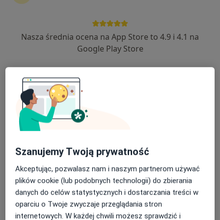
Nasza średnia ocena na App Store to 4.9 i 4.1 na
mgr Justyna Rać
Google Play Store
·
Więcej
Psycholog, Psychoterapeuta certyfikowany
176 opinii
Adres
Online
Grodzka 67/7, Krosno
•
Mapa
HEALIO Instytut Psychoterapii Justyna Rać
Konsultacja psychologiczna
190 zł
Szanujemy Twoją prywatność
Specjalista nie oferuje umawiania online pod tym adresem.
Akceptując, pozwalasz nam i naszym partnerom używać
Poproś o wizytę
plików cookie (lub podobnych technologii) do zbierania
danych do celów statystycznych i dostarczania treści w
oparciu o Twoje zwyczaje przeglądania stron
internetowych. W każdej chwili możesz sprawdzić i