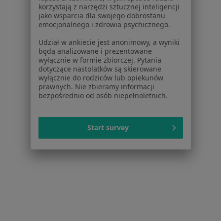
Dla lekarzy
korzystają z narzędzi sztucznej inteligencji
jako wsparcia dla swojego dobrostanu
Dla placówek medycznych
emocjonalnego i zdrowia psychicznego.
Noa Notes
nowość
Baza wiedzy
Udział w ankiecie jest anonimowy, a wyniki
będą analizowane i prezentowane
Centrum Pomocy dla Specjalisty
wyłącznie w formie zbiorczej. Pytania
dotyczące nastolatków są skierowane
Kontakt
wyłącznie do rodziców lub opiekunów
ZnanyLekarz - Strona główna
prawnych. Nie zbieramy informacji
bezpośrednio od osób niepełnoletnich.
ZnanyLekarz Sp. z o.o.
ul. Kolejowa 5/7
01-217 Warszawa, Polska
Start survey
NIP: ⁠7010224868
KRS: ⁠0000347997
REGON: ⁠142276657
Sąd Rejonowy dla m.st. Warszawy w Warszawie XII
Wydział Gospodarczy KRS
Facebook
otwiera się w nowej karcie