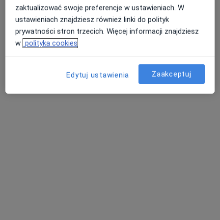
zaktualizować swoje preferencje w ustawieniach. W
ustawieniach znajdziesz również linki do polityk
prywatności stron trzecich. Więcej informacji znajdziesz
w
polityka cookies
lek. dent. Michał Nawrocki
Zaakceptuj
Edytuj ustawienia
·
Więcej
Stomatolog
245 opinii
Adres
Online
Grodzka 47, Krosno
•
Mapa
STOMATOLOGIA MICHAŁ NAWROCKI
Konsultacja protetyczna
150 zł
Specjalista nie oferuje umawiania online pod tym adresem.
Poproś o wizytę