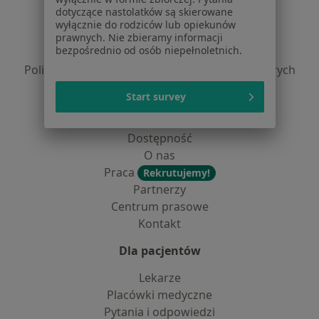
dotyczące nastolatków są skierowane
Regulamin
wyłącznie do rodziców lub opiekunów
Polityka prywatności pacjentów
prawnych. Nie zbieramy informacji
bezpośrednio od osób niepełnoletnich.
Polityka prywatności profesjonalistów
Polityka prywatności dla profesjonalistów, których
dane pozyskaliśmy samodzielnie
Start survey
Polityka cookies
Jak działają wyniki wyszukiwania
Dostępność
O nas
Praca
Rekrutujemy!
Partnerzy
Centrum prasowe
Kontakt
Dla pacjentów
Lekarze
Placówki medyczne
Pytania i odpowiedzi