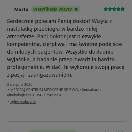
Marta
Weryfikacja wizyty
M
Serdecznie polecam Panią doktor! Wizyta z
nastolatką przebiegła w bardzo miłej
atmosferze. Pani doktor jest niezwykle
kompetentna, cierpliwa i ma świetne podejście
do młodych pacjentów. Wszystko dokładnie
wyjaśniła, a badanie przeprowadziła bardzo
profesjonalnie. Widać, że wykonuje swoją pracę
z pasją i zaangażowaniem.
3 sierpnia 2026
•
MEDIRAJ CENTRUM MEDYCZNE SP. Z O.O.
•
konsultacja
ginekologiczna + USG + cytologia
w opinii użytkownika Marta
•
zgłoś nadużycie