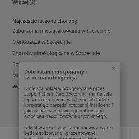
Więcej (2)
Więcej w kategorii: Ginekolodzy w pobliżu
Najczęście leczone choroby
Zaburzenia miesiączkowania w Szczecinie
Menopauza w Szczecinie
Choroby ginekologiczne w Szczecinie
Bolesne miesiączkowanie w Szczecinie
Dobrostan emocjonalny i
Mięśniaki macicy w Szczecinie
sztuczna inteligencja
Więcej (15)
Niniejsza ankieta, przygotowana przez
Więcej w kategorii: Najczęście leczone chorob
zespół Patient Care Doctoralia, ma na celu
lepsze zrozumienie, w jaki sposób ludzie
korzystają z narzędzi sztucznej inteligencji
jako wsparcia dla swojego dobrostanu
emocjonalnego i zdrowia psychicznego.
Udział w ankiecie jest anonimowy, a wyniki
będą analizowane i prezentowane
Serwis
wyłącznie w formie zbiorczej. Pytania