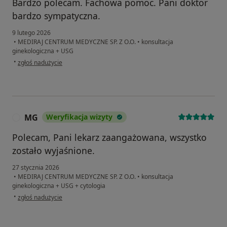
Bardzo polecam. Fachowa pomoc. Pani doktor
bardzo sympatyczna.
9 lutego 2026
•
MEDIRAJ CENTRUM MEDYCZNE SP. Z O.O.
•
konsultacja
ginekologiczna + USG
w opinii użytkownika Stefa
•
zgłoś nadużycie
MG
Weryfikacja wizyty
M
Polecam, Pani lekarz zaangażowana, wszystko
zostało wyjaśnione.
27 stycznia 2026
•
MEDIRAJ CENTRUM MEDYCZNE SP. Z O.O.
•
konsultacja
ginekologiczna + USG + cytologia
w opinii użytkownika MG
•
zgłoś nadużycie