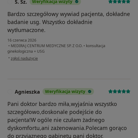
S. Sz.
Weryfikacja wizyty
S
Bardzo szczegółowy wywiad pacjenta, dokładne
badanie usg. Wszystko dokładnie
wytłumaczone.
16 czerwca 2026
•
MEDIRAJ CENTRUM MEDYCZNE SP. Z O.O.
•
konsultacja
ginekologiczna + USG
w opinii użytkownika S. Sz.
•
zgłoś nadużycie
Agnieszka
Weryfikacja wizyty
A
Pani doktor bardzo miła,wyjaśnia wszystko
szczegółowo,doskonale podejście do
pacjenta!W ogóle nie czułam żadnego
dyskomfortu,ani zażenowania.Polecam gorąco
do przyjaznego gabinetu pani doktor.