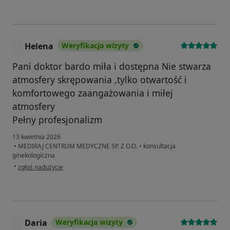
Helena
Weryfikacja wizyty
H
Pani doktor bardo miła i dostępna Nie stwarza
atmosfery skrępowania ,tylko otwartość i
komfortowego zaangażowania i miłej
atmosfery
Pełny profesjonalizm
13 kwietnia 2026
•
MEDIRAJ CENTRUM MEDYCZNE SP. Z O.O.
•
konsultacja
ginekologiczna
w opinii użytkownika Helena
•
zgłoś nadużycie
Daria
Weryfikacja wizyty
D