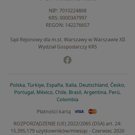
NIP: ⁠7010224868
KRS: ⁠0000347997
REGON: ⁠142276657
Sąd Rejonowy dla m.st. Warszawy w Warszawie XII
Wydział Gospodarczy KRS
Facebook
otwiera się w nowej karcie
otwiera się w nowej karcie
otwiera się w nowej karcie
otwiera się w nowej karcie
otwiera się w nowej karci
otwiera się
otwi
Polska
,
Türkiye
,
España
,
Italia
,
Deutschland
,
Česko
,
otwiera się w nowej karcie
otwiera się w nowej karcie
otwiera się w nowej karcie
otwiera się w nowej kar
otwiera się 
otwier
Portugal
,
México
,
Chile
,
Brasil
,
Argentina
,
Perú
,
otwiera się w nowej karc
Colombia
Płatności kartą
ROZPORZĄDZENIE (UE) 2022/2065 (DSA) art. 24:
15.395.179 użytkowników/miesiąc - Czerwiec 2026