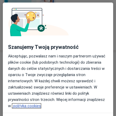
Zobacz galerię (1)
Pokaż więcej
o doświadczeniu
Szanujemy Twoją prywatność
Akceptując, pozwalasz nam i naszym partnerom używać
Usługi i ceny
plików cookie (lub podobnych technologii) do zbierania
danych do celów statystycznych i dostarczania treści w
Konsultacja ginekologiczna
Umów wizytę
oparciu o Twoje zwyczaje przeglądania stron
Od 250 zł
Szczegóły
internetowych. W każdej chwili możesz sprawdzić i
zaktualizować swoje preferencje w ustawieniach. W
Konsultacja ginekologiczna +
ustawieniach znajdziesz również linki do polityk
cytologia
Umów wizytę
prywatności stron trzecich. Więcej informacji znajdziesz
330 zł - 380 zł
Szczegóły
w
polityka cookies