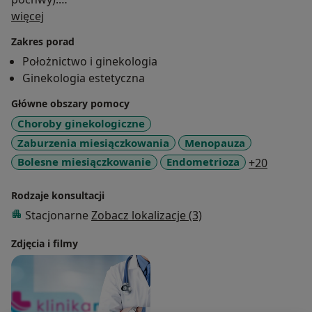
O mnie
Od wielu lat praktykuje na Oddziale Ginekologiczno-
więcej
Położniczym oraz w gabinecie prywatnym.
Zakres porad
Położnictwo i ginekologia
Ginekologia estetyczna
Główne obszary pomocy
Choroby ginekologiczne
Zaburzenia miesiączkowania
Menopauza
a11y_sr
Bolesne miesiączkowanie
Endometrioza
+20
Rodzaje konsultacji
Stacjonarne
Zobacz lokalizacje (3)
Zdjęcia i filmy