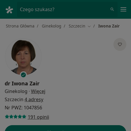
Me
Czego szukasz?
Strona Główna
Ginekolog
Szczecin
Iwona Zair
Zmień miasto
dr
Iwona Zair
O specjalizacjach
Ginekolog
·
Więcej
Szczecin
4 adresy
Nr PWZ: 1047856
191 opinii