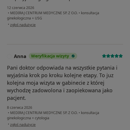
12 czerwca 2026
•
MEDIRAJ CENTRUM MEDYCZNE SP. Z O.O.
•
konsultacja
ginekologiczna + USG
w opinii użytkownika Agnieszka
•
zgłoś nadużycie
Anna
Weryfikacja wizyty
A
Pani doktor odpowiada na wszystkie pytania i
wyjaśnia krok po kroku kolejne etapy. To juz
kolejna moja wizyta w gabinecie z której
wychodzę zadowolona i zaopiekowana jako
pacjent.
8 czerwca 2026
•
MEDIRAJ CENTRUM MEDYCZNE SP. Z O.O.
•
konsultacja
ginekologiczna + cytologia
w opinii użytkownika Anna
•
zgłoś nadużycie