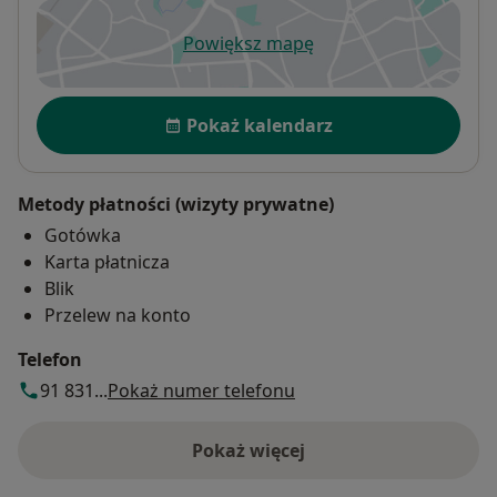
Powiększ mapę
otwiera się w nowej karcie
Dostępność
Pokaż kalendarz
Metody płatności (wizyty prywatne)
Gotówka
Karta płatnicza
Blik
Przelew na konto
Telefon
91 831...
Pokaż numer telefonu
Pokaż więcej
o adresie