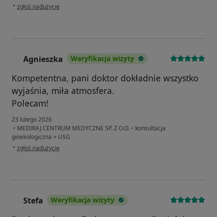
w opinii użytkownika AD
•
zgłoś nadużycie
Agnieszka
Weryfikacja wizyty
A
Kompetentna, pani doktor dokładnie wszystko
wyjaśnia, miła atmosfera.
Polecam!
23 lutego 2026
•
MEDIRAJ CENTRUM MEDYCZNE SP. Z O.O.
•
konsultacja
ginekologiczna + USG
w opinii użytkownika Agnieszka
•
zgłoś nadużycie
Stefa
Weryfikacja wizyty
S