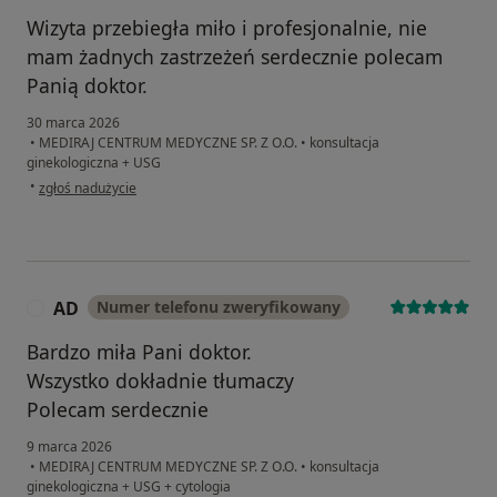
Wizyta przebiegła miło i profesjonalnie, nie
mam żadnych zastrzeżeń serdecznie polecam
Panią doktor.
30 marca 2026
•
MEDIRAJ CENTRUM MEDYCZNE SP. Z O.O.
•
konsultacja
ginekologiczna + USG
w opinii użytkownika Daria
•
zgłoś nadużycie
AD
Numer telefonu zweryfikowany
A
Bardzo miła Pani doktor.
Wszystko dokładnie tłumaczy
Polecam serdecznie
9 marca 2026
•
MEDIRAJ CENTRUM MEDYCZNE SP. Z O.O.
•
konsultacja
ginekologiczna + USG + cytologia