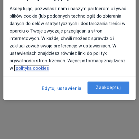
Akceptując, pozwalasz nam i naszym partnerom używać
plików cookie (lub podobnych technologii) do zbierania
dr Iwona Zair
danych do celów statystycznych i dostarczania treści w
·
Więcej
Ginekolog
oparciu o Twoje zwyczaje przeglądania stron
191 opinii
internetowych. W każdej chwili możesz sprawdzić i
zaktualizować swoje preferencje w ustawieniach. W
Adres 1
Adres 2
ustawieniach znajdziesz również linki do polityk
prywatności stron trzecich. Więcej informacji znajdziesz
w
polityka cookies
Kościelna 35/6, Gryfino
•
Mapa
Klinikamedyk | Centrum medyczne | Medycyna estetyczna
Konsultacja ginekologiczna
Brak ceny
Zaakceptuj
Edytuj ustawienia
Specjalista nie oferuje umawiania online pod tym adresem.
Poproś o wizytę