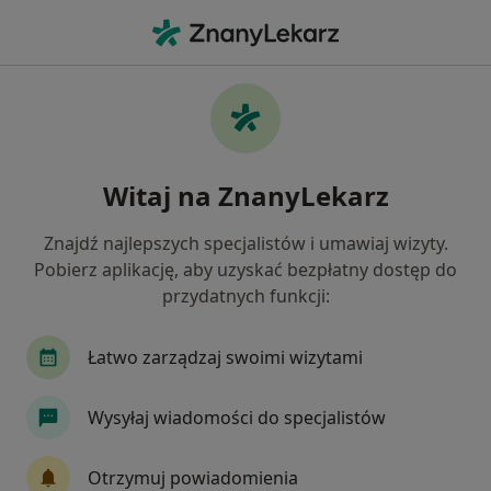
Me
Choroby Szyjki Macicy • Gryfino, zachodniopomorskie
Filtry
• 1
Mapa
Choroby szyjki macicy specjaliści w Gryfinie
Witaj na ZnanyLekarz
Jak działają wyniki wyszukiwania
Znajdź najlepszych specjalistów i umawiaj wizyty.
Pobierz aplikację, aby uzyskać bezpłatny dostęp do
Jakiego specjalisty szukasz?
przydatnych funkcji:
Ginekolog
Chirurg
Położna/położny
Łatwo zarządzaj swoimi wizytami
Wysyłaj wiadomości do specjalistów
Otrzymuj powiadomienia