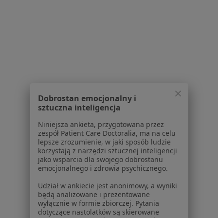
Praca
Rekrutujemy!
Partnerzy
Centrum prasowe
Kontakt
Dla pacjentów
Lekarze
Placówki medyczne
Dobrostan emocjonalny i
Pytania i odpowiedzi
sztuczna inteligencja
Usługi i zabiegi
Niniejsza ankieta, przygotowana przez
Choroby
zespół Patient Care Doctoralia, ma na celu
Pomoc
lepsze zrozumienie, w jaki sposób ludzie
korzystają z narzędzi sztucznej inteligencji
Aplikacje mobilne
jako wsparcia dla swojego dobrostanu
Blog dla pacjentów
emocjonalnego i zdrowia psychicznego.
Dla profesjonalistów
Udział w ankiecie jest anonimowy, a wyniki
będą analizowane i prezentowane
Cennik
wyłącznie w formie zbiorczej. Pytania
dotyczące nastolatków są skierowane
Dla lekarzy