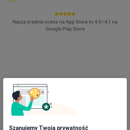
Nasza średnia ocena na App Store to 4.9 i 4.1 na
lek. Kamila Orzechowska
Google Play Store
·
Więcej
Ginekolog
231 opinii
Rydla 18 - wejście do gabinetu od strony balkonów, Szczecin
•
Mapa
Gabinet ginekologiczno-położniczy
Konsultacja ginekologiczna
200 zł
Specjalista nie oferuje umawiania online pod tym adresem.
Poproś o wizytę
Szanujemy Twoją prywatność