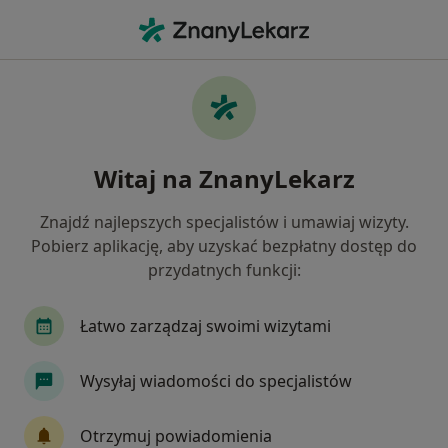
Me
Zespół Policystycznych Jajników Pcos Pmos • Gryfino, zachodniopomorskie
Filtry
• 1
Mapa
Zespół policystycznych jajników (PCOS /
Witaj na ZnanyLekarz
PMOS) specjaliści w Gryfinie
Jak działają wyniki wyszukiwania
Znajdź najlepszych specjalistów i umawiaj wizyty.
Pobierz aplikację, aby uzyskać bezpłatny dostęp do
przydatnych funkcji:
Jakiego specjalisty szukasz?
Ginekolog
Chirurg
Położna/położny
Łatwo zarządzaj swoimi wizytami
Wysyłaj wiadomości do specjalistów
Otrzymuj powiadomienia