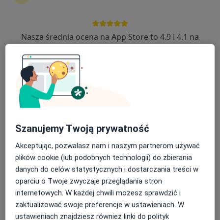
Nasza średnia ocena na App Store to 4.9 i 4.1 na
prof. dr hab. n. med. Marek Bulsa
Google Play Store
·
Więcej
Ginekolog
343 opinie
Gryfino
•
Mapa
Konsultacja ginekologiczna
Brak ceny
Specjalista nie oferuje umawiania online pod tym adresem.
Szanujemy Twoją prywatność
Poproś o wizytę
Akceptując, pozwalasz nam i naszym partnerom używać
plików cookie (lub podobnych technologii) do zbierania
danych do celów statystycznych i dostarczania treści w
oparciu o Twoje zwyczaje przeglądania stron
internetowych. W każdej chwili możesz sprawdzić i
zaktualizować swoje preferencje w ustawieniach. W
ustawieniach znajdziesz również linki do polityk