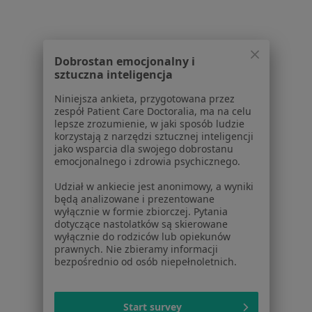
Aplikacje mobilne
Blog dla pacjentów
Dla profesjonalistów
Dobrostan emocjonalny i
sztuczna inteligencja
Cennik
Niniejsza ankieta, przygotowana przez
Dla lekarzy
zespół Patient Care Doctoralia, ma na celu
Dla placówek medycznych
lepsze zrozumienie, w jaki sposób ludzie
Noa Notes
nowość
korzystają z narzędzi sztucznej inteligencji
jako wsparcia dla swojego dobrostanu
Baza wiedzy
emocjonalnego i zdrowia psychicznego.
Centrum Pomocy dla Specjalisty
Udział w ankiecie jest anonimowy, a wyniki
Kontakt
będą analizowane i prezentowane
ZnanyLekarz - Strona główna
wyłącznie w formie zbiorczej. Pytania
dotyczące nastolatków są skierowane
ZnanyLekarz Sp. z o.o.
wyłącznie do rodziców lub opiekunów
ul. Kolejowa 5/7
prawnych. Nie zbieramy informacji
bezpośrednio od osób niepełnoletnich.
01-217 Warszawa, Polska
NIP: ⁠7010224868
Start survey
KRS: ⁠0000347997