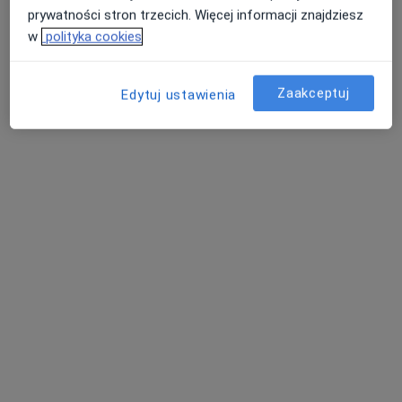
prywatności stron trzecich. Więcej informacji znajdziesz
w
polityka cookies
dr Iwona Zair
·
Więcej
Ginekolog
Zaakceptuj
Edytuj ustawienia
191 opinii
Adres 1
Adres 2
Kościelna 35/6, Gryfino
•
Mapa
Klinikamedyk | Centrum medyczne | Medycyna estetyczna
Konsultacja ginekologiczna
Brak ceny
Specjalista nie oferuje umawiania online pod tym adresem.
Poproś o wizytę