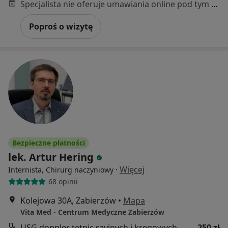
Specjalista nie oferuje umawiania online pod tym adresem.
Poproś o wizytę
Bezpieczne płatności
lek. Artur Hering
·
Więcej
Internista, Chirurg naczyniowy
68 opinii
Kolejowa 30A, Zabierzów
•
Mapa
Vita Med - Centrum Medyczne Zabierzów
USG doppler tętnic szyjnych i kręgowych
250 zł