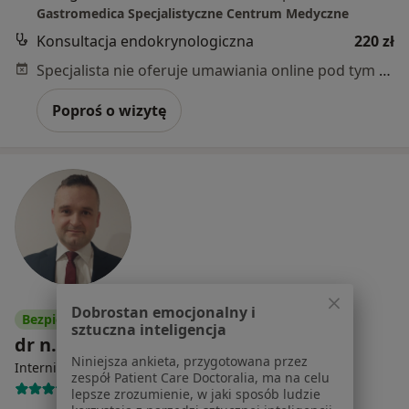
Gastromedica Specjalistyczne Centrum Medyczne
Konsultacja endokrynologiczna
220 zł
Specjalista nie oferuje umawiania online pod tym adresem.
Poproś o wizytę
Dobrostan emocjonalny i
Bezpieczne płatności
sztuczna inteligencja
dr n. med. Michał Owsiak
Niniejsza ankieta, przygotowana przez
·
Więcej
Internista, Kardiolog
zespół Patient Care Doctoralia, ma na celu
58 opinii
lepsze zrozumienie, w jaki sposób ludzie