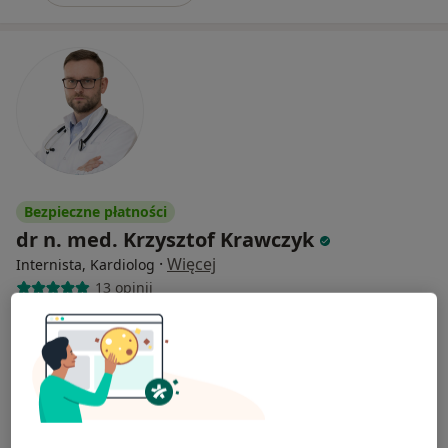
Bezpieczne płatności
dr n. med. Krzysztof Krawczyk
·
Więcej
Internista, Kardiolog
13 opinii
Kątowa 2, Zabierzów
•
Mapa
Centrum Medyczne SafiMed
Konsultacja internistyczna
250 zł
Specjalista nie oferuje umawiania online pod tym adresem.