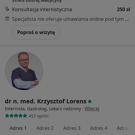
Strefa Dobrej Medycyny
Konsultacja internistyczna
250 zł
Specjalista nie oferuje umawiania online pod tym adresem.
Poproś o wizytę
dr n. med. Krzysztof Lorens
·
Więcej
Internista, Gastrolog, Lekarz rodzinny
457 opinii
Adres 1
Adres 2
Adres 3
Adres 4
Adres 5