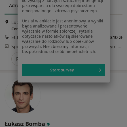
korzystają z narzędzi sztucznej inteligencji
Adres 1
Adres 2
Adres 3
jako wsparcia dla swojego dobrostanu
emocjonalnego i zdrowia psychicznego.
Udział w ankiecie jest anonimowy, a wyniki
Lubicz 23A, Kraków
•
Mapa
będą analizowane i prezentowane
Centrum Medyczne POLMED Oddział Kraków
wyłącznie w formie zbiorczej. Pytania
dotyczące nastolatków są skierowane
ECHO serca
310 zł
wyłącznie do rodziców lub opiekunów
Specjalista nie oferuje umawiania online pod tym adresem.
prawnych. Nie zbieramy informacji
bezpośrednio od osób niepełnoletnich.
Poproś o wizytę
Start survey
Łukasz Bomba