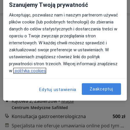
Poproś o wizytę
Szanujemy Twoją prywatność
Akceptując, pozwalasz nam i naszym partnerom używać
plików cookie (lub podobnych technologii) do zbierania
danych do celów statystycznych i dostarczania treści w
oparciu o Twoje zwyczaje przeglądania stron
internetowych. W każdej chwili możesz sprawdzić i
zaktualizować swoje preferencje w ustawieniach. W
ustawieniach znajdziesz również linki do polityk
prywatności stron trzecich. Więcej informacji znajdziesz
Bezpieczne płatności
w
polityka cookies
lek. Andrzej Hebzda
·
Więcej
Internista, Gastrolog
Zaakceptuj
Edytuj ustawienia
159 opinii
Kątowa 2, Zabierzów
•
Mapa
Centrum Medyczne SafiMed
Konsultacja gastroenterologiczna
500 zł
Specjalista nie oferuje umawiania online pod tym adresem.