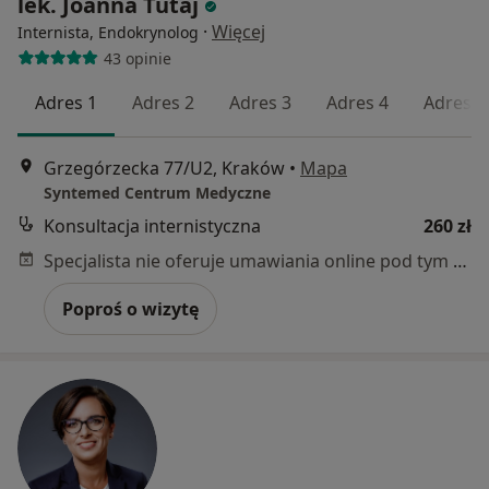
lek. Joanna Tutaj
·
Więcej
Internista, Endokrynolog
43 opinie
Adres 1
Adres 2
Adres 3
Adres 4
Adres 5
Grzegórzecka 77/U2, Kraków
•
Mapa
Syntemed Centrum Medyczne
Konsultacja internistyczna
260 zł
Specjalista nie oferuje umawiania online pod tym adresem.
Poproś o wizytę