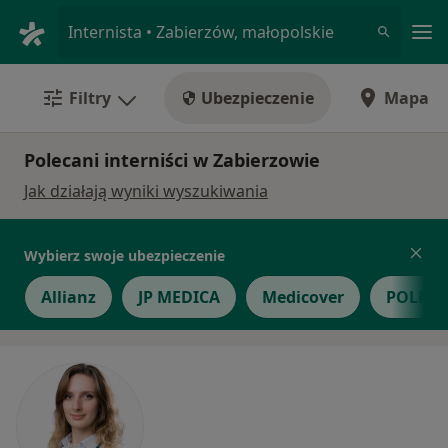
Me
Internista • Zabierzów, małopolskie
Filtry
Ubezpieczenie
Mapa
Polecani interniści w Zabierzowie
Jak działają wyniki wyszukiwania
Wybierz swoje ubezpieczenie
Allianz
JP MEDICA
Medicover
POLME